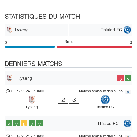
STATISTIQUES DU MATCH
Lyseng
Thisted FC
2
Buts
3
DERNIERS MATCHS
Lyseng
D
V
3 Fév 2024
-
10h00
Matchs amicaux des clubs
2
3
Lyseng
Thisted FC
Thisted FC
V
V
N
V
V
3 Fév 2024
-
10h00
Matchs amicaux des clubs