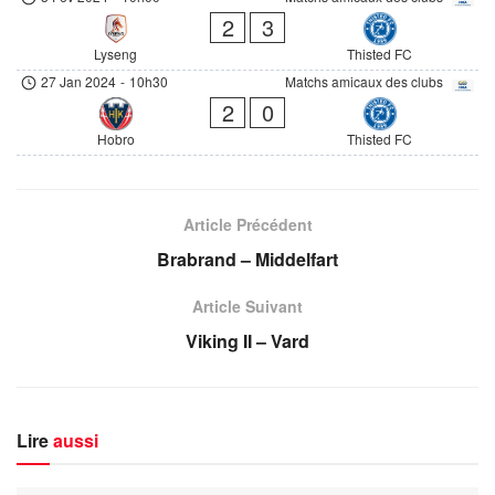
2
3
Lyseng
Thisted FC
27 Jan 2024
-
10h30
Matchs amicaux des clubs
2
0
Hobro
Thisted FC
Article Précédent
Brabrand – Middelfart
Article Suivant
Viking II – Vard
Lire
aussi