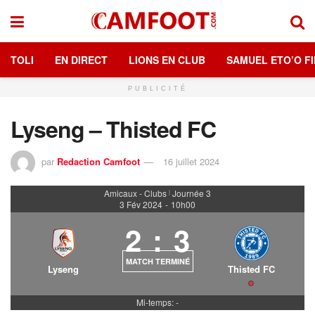
TOLI
EN DIRECT
LIONS EN CLUB
SAMUEL ETO’O FI
PUBLICITÉ
Lyseng – Thisted FC
par
Redaction Camfoot
16 juillet 2024
Amicaux - Clubs
Journée 3
|
3 Fév 2024
-
10h00
2
:
3
MATCH TERMINÉ
Lyseng
Thisted FC
Mi-temps: -