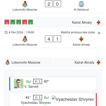
2
0
Lokomotiv Moscow
Al Akhdoud
Kairat Almaty
D
V
V
D
V
4 Fév 2024
-
13h00
Matchs amicaux des clubs
4
1
Lokomotiv Moscow
Kairat Almaty
Lokomotiv Moscow
Kairat Almaty
But
4:1
87'
V. Sarveli
But
41'
3:1
Vyacheslav Shvyrev