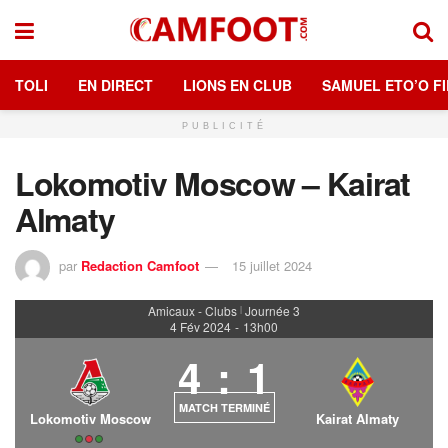
TOLI
EN DIRECT
LIONS EN CLUB
SAMUEL ETO’O FI
PUBLICITÉ
Lokomotiv Moscow – Kairat
Almaty
par
Redaction Camfoot
15 juillet 2024
Amicaux - Clubs
Journée 3
|
4 Fév 2024
-
13h00
4
:
1
MATCH TERMINÉ
Lokomotiv Moscow
Kairat Almaty