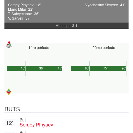
Sergey Pinyaev
12'
Vyacheslav Shvyrev
41'
Mario Mitaj
22'
T. Suleymanov
36'
V. Sarveli
87'
Mi-temps: 3-1
1ère période
2ème période
15'
30'
45'
60'
75'
90'
BUTS
But
12'
Sergey Pinyaev
But