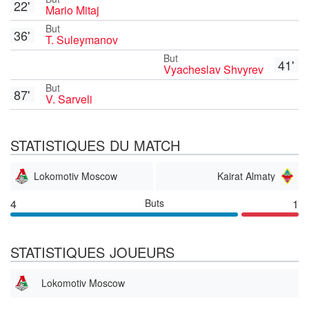
22'
Mario Mitaj
But
36'
T. Suleymanov
But
41'
Vyacheslav Shvyrev
But
87'
V. Sarveli
STATISTIQUES DU MATCH
Lokomotiv Moscow
Kairat Almaty
4
Buts
1
STATISTIQUES JOUEURS
Lokomotiv Moscow