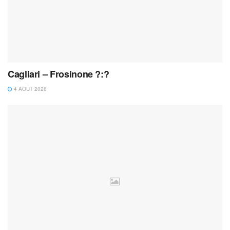
Cagliari – Frosinone ?:?
4 AOÛT 2026