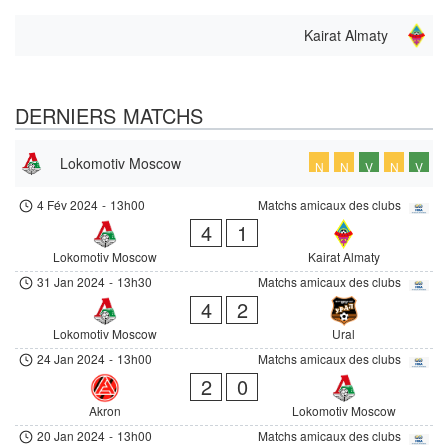
Kairat Almaty
DERNIERS MATCHS
Lokomotiv Moscow
N
N
V
N
V
4 Fév 2024
-
13h00
Matchs amicaux des clubs
4
1
Lokomotiv Moscow
Kairat Almaty
31 Jan 2024
-
13h30
Matchs amicaux des clubs
4
2
Lokomotiv Moscow
Ural
24 Jan 2024
-
13h00
Matchs amicaux des clubs
2
0
Akron
Lokomotiv Moscow
20 Jan 2024
-
13h00
Matchs amicaux des clubs