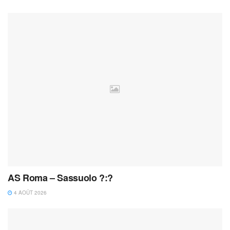
AS Roma – Sassuolo ?:?
4 AOÛT 2026