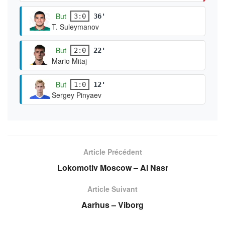
But
3:0
36'
T. Suleymanov
But
2:0
22'
Mario Mitaj
But
1:0
12'
Sergey Pinyaev
Article Précédent
Lokomotiv Moscow – Al Nasr
Article Suivant
Aarhus – Viborg