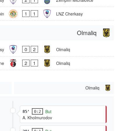
1
1
bin
LNZ Cherkasy
Olmaliq
0
2
sy
Olmaliq
2
1
ne
Olmaliq
Olmaliq
But
85'
0:2
A. Kholmurodov