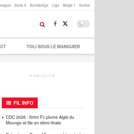
League
Serie A
Bundesliga
Liga
Belga 1
Suisse
ECT
TOLI SOUS LE MANGUIER
PUBLICITÉ
FIL INFO
CDC 2026 : Krimi Fc plume Aigle du
Moungo et file en démi-finale