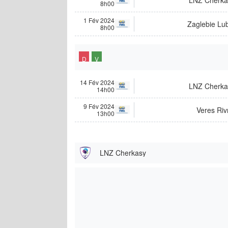
8h00
1 Fév 2024
Zaglebie Lu
8h00
D
V
14 Fév 2024
LNZ Cherka
14h00
9 Fév 2024
Veres Riv
13h00
LNZ Cherkasy