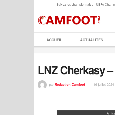
Suivez les championnats :
UEFA Champ
ACCUEIL
ACTUALITÉS
LNZ Cherkasy –
par
Redaction Camfoot
16 juillet 2024
Amica