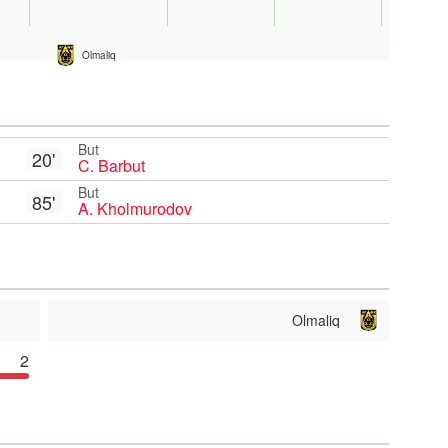
Olmaliq
But
20'
C. Barbut
But
85'
A. Kholmurodov
Olmaliq
2