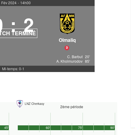
 Fév 2024
-
14h00
0
:
2
TCH TERMINÉ
Olmaliq
D
C. Barbut
20'
A. Kholmurodov
85'
Mi-temps: 0-1
LNZ Cherkasy
2ème période
45'
60'
75'
90'