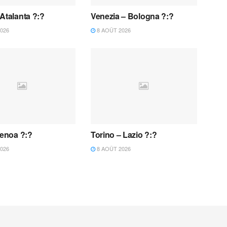
Atalanta ?:?
Venezia – Bologna ?:?
026
8 AOÛT 2026
Genoa ?:?
Torino – Lazio ?:?
026
8 AOÛT 2026