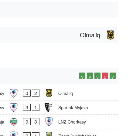
Olmaliq
V
V
V
D
V
0
2
sy
Olmaliq
3
1
sy
Spartak Myjava
0
3
ja
LNZ Cherkasy
2
1
sy
Zemplín Michalovce