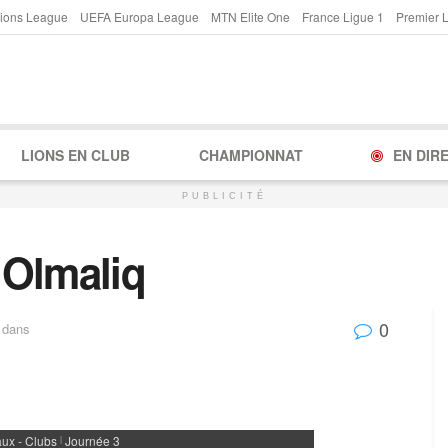
ions League
UEFA Europa League
MTN Elite One
France Ligue 1
Premier 
LIONS EN CLUB
CHAMPIONNAT
EN DIR
PUBLICITÉ
 Olmaliq
0
dans
ux - Clubs
Journée 3
|