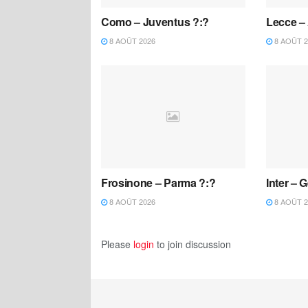
Como – Juventus ?:?
Lecce – 
8 AOÛT 2026
8 AOÛT 2
Frosinone – Parma ?:?
Inter – 
8 AOÛT 2026
8 AOÛT 2
Please
login
to join discussion