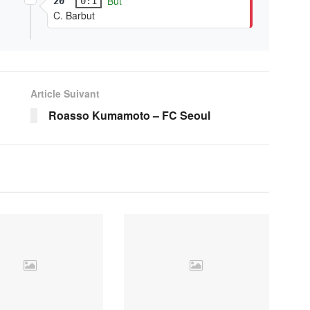
But
20'
0:1
C. Barbut
Article Suivant
Roasso Kumamoto – FC Seoul