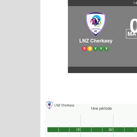
14
MA
LNZ Cherkasy
D
N
V
V
V
LNZ Cherkasy
1ère période
15'
30'