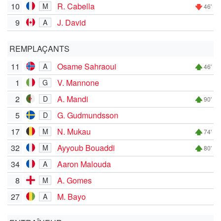
10
R. Cabella
M
46'
9
J. David
A
REMPLAÇANTS
11
Osame Sahraoui
A
46'
1
V. Mannone
G
2
A. Mandi
D
90'
5
G. Gudmundsson
D
17
N. Mukau
M
74'
32
Ayyoub Bouaddi
M
80'
34
Aaron Malouda
A
8
A. Gomes
M
27
M. Bayo
A