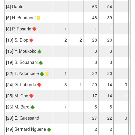
[4] Dante
63
54
[6] H. Boudaoui
48
39
[8] P. Rosario
1
1
1
[10] S. Diop
2
2
28
20
[15] Y. Moukoko
3
3
[19] B. Bouanani
3
3
[22] T. Ndombèlé
1
22
20
[24] G. Laborde
3
1
20
14
3
[25] M. Cho
17
14
1
[26] M. Bard
1
5
5
[29] E. Guessand
27
22
3
[49] Bernard Nguene
2
2