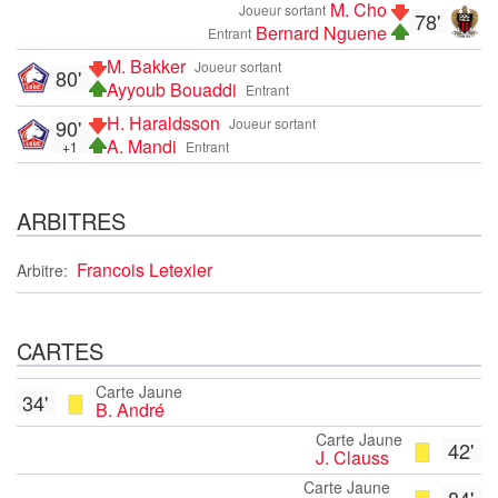
M. Cho
Joueur sortant
78'
Bernard Nguene
Entrant
M. Bakker
Joueur sortant
80'
Ayyoub Bouaddi
Entrant
H. Haraldsson
90'
Joueur sortant
A. Mandi
+1
Entrant
ARBITRES
Francois Letexier
Arbitre:
CARTES
Carte Jaune
34'
B. André
Carte Jaune
42'
J. Clauss
Carte Jaune
84'