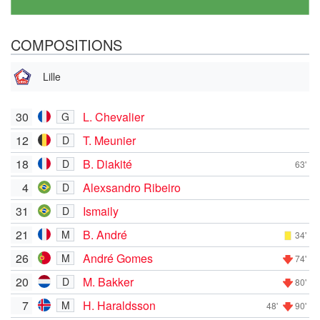
COMPOSITIONS
Lille
30
L. Chevalier
G
12
T. Meunier
D
18
B. Diakité
D
63'
4
Alexsandro Ribeiro
D
31
Ismaily
D
21
B. André
M
34'
26
André Gomes
M
74'
20
M. Bakker
D
80'
7
H. Haraldsson
M
48'
90'