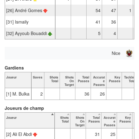
[26] André Gomes
54
47
1
[31] Ismaily
41
36
[32] Ayyoub Bouaddi
5
4
Nice
Gardiens
Joueur
Saves
Shots
Shots
Total
Accurat
Key
Tackles
Total
On
Passes
e
Passes
Total
Target
Passes
[1] M. Bulka
2
36
26
Joueurs de champ
Joueur
Shots
Shots
Total
Accurat
Key
Ta
Total
On
Passes
e
Passes
Target
Passes
[2] Ali El Abdi
31
25