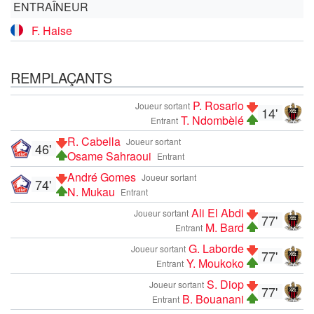
ENTRAÎNEUR
F. Haise
REMPLAÇANTS
P. Rosario
Joueur sortant
14'
T. Ndombèlé
Entrant
R. Cabella
Joueur sortant
46'
Osame Sahraoui
Entrant
André Gomes
Joueur sortant
74'
N. Mukau
Entrant
Ali El Abdi
Joueur sortant
77'
M. Bard
Entrant
G. Laborde
Joueur sortant
77'
Y. Moukoko
Entrant
S. Diop
Joueur sortant
77'
B. Bouanani
Entrant