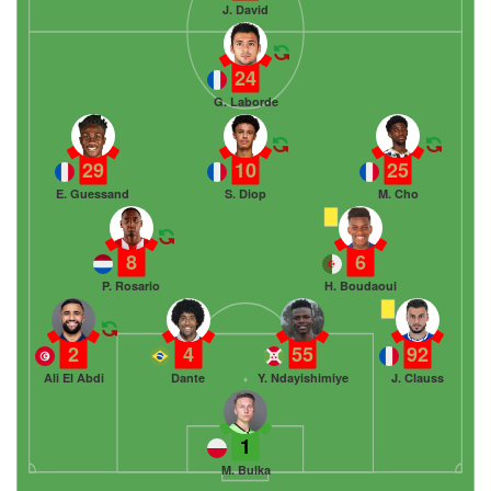
J. David
24
G. Laborde
29
10
25
E. Guessand
S. Diop
M. Cho
8
6
P. Rosario
H. Boudaoui
2
4
55
92
Ali El Abdi
Dante
Y. Ndayishimiye
J. Clauss
1
M. Bulka