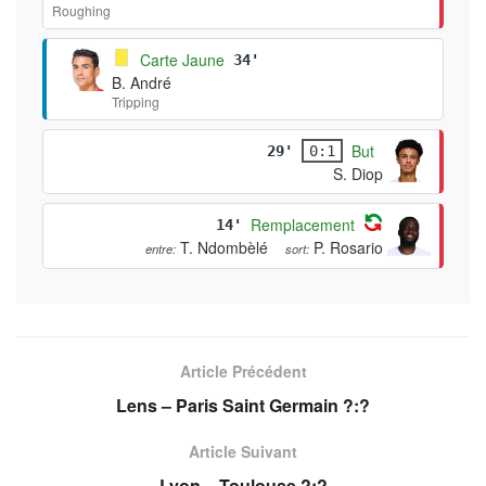
Roughing
Carte Jaune
34'
B. André
Tripping
But
29'
0:1
S. Diop
Remplacement
14'
T. Ndombèlé
P. Rosario
entre:
sort:
Article Précédent
Lens – Paris Saint Germain ?:?
Article Suivant
Lyon – Toulouse ?:?