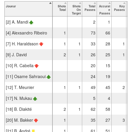
Joueur
Shots
Shots
Total
Accurat
Key
Ta
Total
On
Passes
e
Passes
Target
Passes
[2] A. Mandi
2
1
[4] Alexsandro Ribeiro
1
73
66
[7] H. Haraldsson
1
1
33
28
1
[9] J. David
2
1
26
25
1
[10] R. Cabella
20
15
[11] Osame Sahraoui
24
19
[12] T. Meunier
1
1
49
45
2
[17] N. Mukau
5
4
[18] B. Diakité
2
1
62
58
[20] M. Bakker
1
35
27
3
[21] B. André
1
61
51