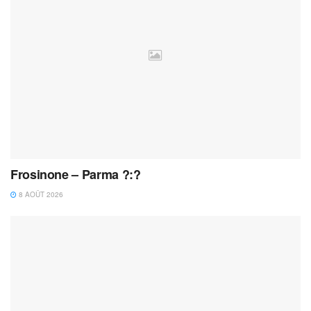
Frosinone – Parma ?:?
8 AOÛT 2026