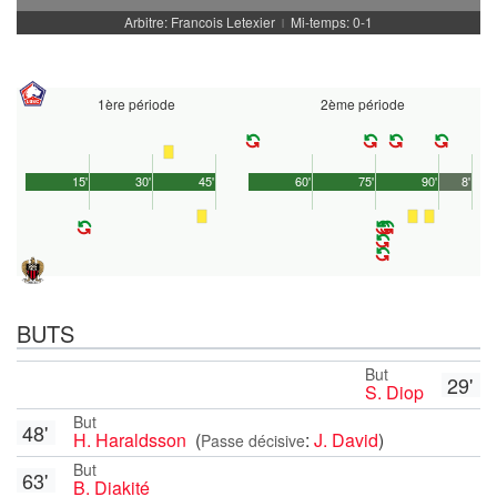
Arbitre: Francois Letexier
Mi-temps: 0-1
|
1ère période
2ème période
15'
30'
45'
60'
75'
90'
8'
BUTS
But
29'
S. Diop
But
48'
H. Haraldsson
(
:
J. David
)
Passe décisive
But
63'
B. Diakité