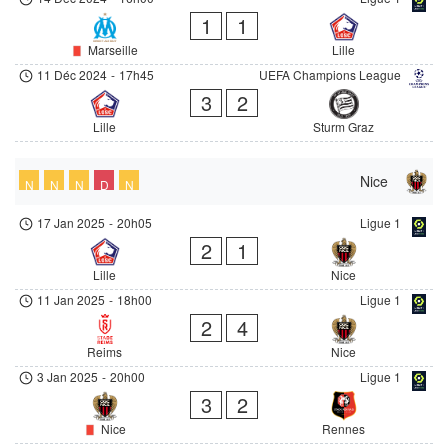
1
1
Marseille
Lille
11 Déc 2024
-
17h45
UEFA Champions League
3
2
Lille
Sturm Graz
Nice
N
N
N
D
N
17 Jan 2025
-
20h05
Ligue 1
2
1
Lille
Nice
11 Jan 2025
-
18h00
Ligue 1
2
4
Reims
Nice
3 Jan 2025
-
20h00
Ligue 1
3
2
Nice
Rennes