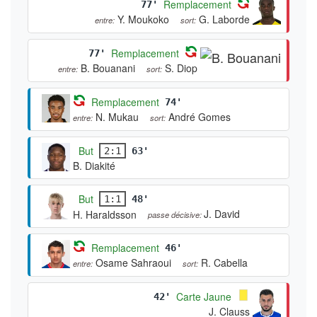
Remplacement
77'
Y. Moukoko
G. Laborde
entre:
sort:
Remplacement
77'
B. Bouanani
S. Diop
entre:
sort:
Remplacement
74'
N. Mukau
André Gomes
entre:
sort:
But
2:1
63'
B. Diakité
But
1:1
48'
J. David
H. Haraldsson
passe décisive:
Remplacement
46'
Osame Sahraoui
R. Cabella
entre:
sort:
Carte Jaune
42'
J. Clauss