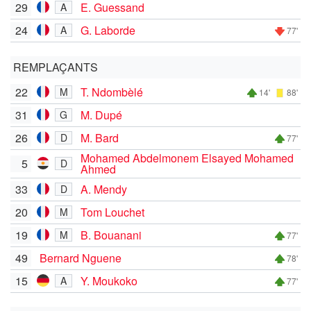
29
E. Guessand
A
24
G. Laborde
A
77'
REMPLAÇANTS
22
T. Ndombèlé
M
14'
88'
31
M. Dupé
G
26
M. Bard
D
77'
Mohamed Abdelmonem Elsayed Mohamed
5
D
Ahmed
33
A. Mendy
D
20
Tom Louchet
M
19
B. Bouanani
M
77'
49
Bernard Nguene
78'
15
Y. Moukoko
A
77'