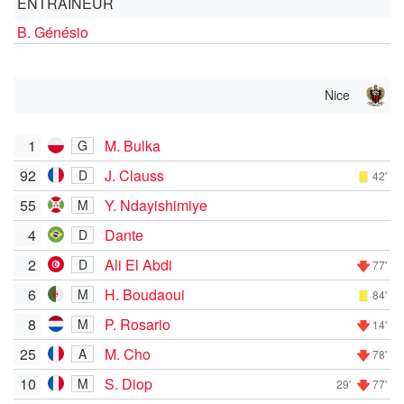
ENTRAÎNEUR
B. Génésio
Nice
1
M. Bulka
G
92
J. Clauss
D
42'
55
Y. Ndayishimiye
M
4
Dante
D
2
Ali El Abdi
D
77'
6
H. Boudaoui
M
84'
8
P. Rosario
M
14'
25
M. Cho
A
78'
10
S. Diop
M
29'
77'