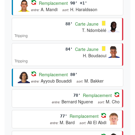
Remplacement
90' +1'
A. Mandi
H. Haraldsson
entre:
sort:
Carte Jaune
88'
T. Ndombèlé
Tripping
Carte Jaune
84'
H. Boudaoui
Tripping
Remplacement
80'
Ayyoub Bouaddi
M. Bakker
entre:
sort:
Remplacement
78'
Bernard Nguene
M. Cho
entre:
sort:
Remplacement
77'
M. Bard
Ali El Abdi
entre:
sort: