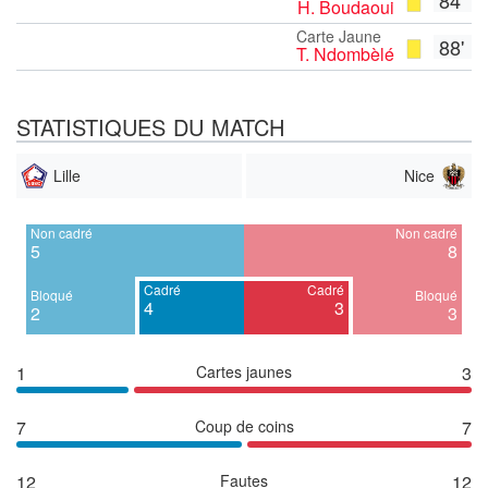
H. Boudaoui
Carte Jaune
88'
T. Ndombèlé
STATISTIQUES DU MATCH
Lille
Nice
Non cadré
Non cadré
5
8
Cadré
Cadré
Bloqué
Bloqué
4
3
2
3
1
Cartes jaunes
3
7
Coup de coins
7
12
Fautes
12