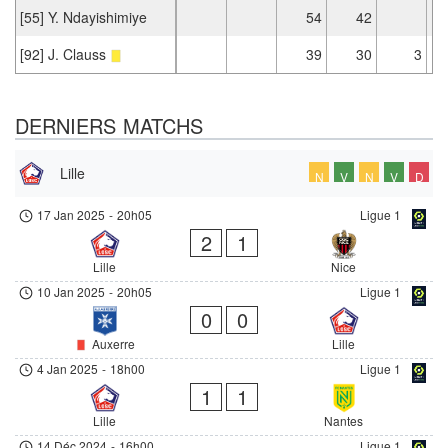
[55] Y. Ndayishimiye
54
42
[92] J. Clauss
39
30
3
DERNIERS MATCHS
Lille
N
V
N
V
D
17 Jan 2025
-
20h05
Ligue 1
2
1
Lille
Nice
10 Jan 2025
-
20h05
Ligue 1
0
0
Auxerre
Lille
4 Jan 2025
-
18h00
Ligue 1
1
1
Lille
Nantes
14 Déc 2024
-
16h00
Ligue 1