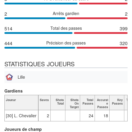
2
Arrêts gardien
2
514
Total des passes
399
444
Précision des passes
320
STATISTIQUES JOUEURS
Lille
Gardiens
Joueur
Saves
Shots
Shots
Total
Accurat
Key
Tac
Total
On
Passes
e
Passes
Target
Passes
[30] L. Chevalier
2
24
18
Joueurs de champ