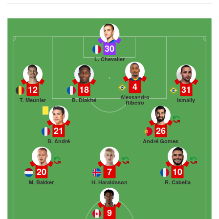
30
L. Chevalier
4
12
18
31
Alexsandro
T. Meunier
B. Diakité
Ismaily
Ribeiro
21
26
B. André
André Gomes
20
7
10
M. Bakker
H. Haraldsson
R. Cabella
9