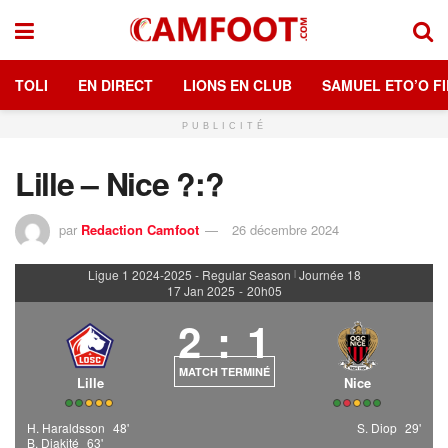
TOLI
EN DIRECT
LIONS EN CLUB
SAMUEL ETO’O FI
PUBLICITÉ
Lille – Nice ?:?
par
Redaction Camfoot
26 décembre 2024
Ligue 1 2024-2025 - Regular Season
Journée 18
|
17 Jan 2025
-
20h05
2
:
1
MATCH TERMINÉ
Lille
Nice
H. Haraldsson
48'
S. Diop
29'
B. Diakité
63'