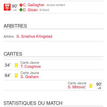
C. Gallagher
90'
Joueur sortant
D. Sloan
+1
Entrant
ARBITRES
S. Smehus Kringstad
Arbitre:
CARTES
Carte Jaune
34'
T. Cosgrove
Carte Jaune
84'
S. Graham
Carte Jaune
90'
S. Mitrović
+6
STATISTIQUES DU MATCH