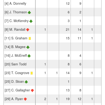
[4] A. Donnelly
12
9
2
[6] J. Thomson
6
2
1
[7] C. McKendry
3
1
[8] M. Randall
1
21
14
1
2
[11] S. Graham
15
11
1
4
[14] B. Magee
[16] J. McEneff
8
4
2
[20] Sam Todd
1
8
6
[23] T. Cosgrove
1
1
14
9
1
1
[25] D. Sloan
1
1
[27] C. Gallagher
13
8
1
[29] A. Ryan
2
1
19
12
1