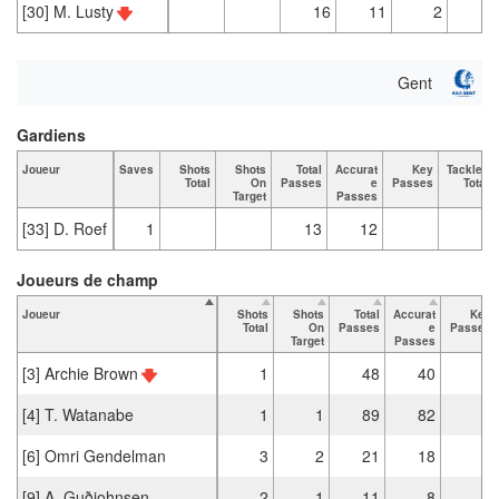
[30] M. Lusty
16
11
2
1
Gent
Gardiens
Joueur
Saves
Shots
Shots
Total
Accurat
Key
Tackles
Total
On
Passes
e
Passes
Total
Target
Passes
[33] D. Roef
1
13
12
Joueurs de champ
Joueur
Shots
Shots
Total
Accurat
Key
Total
On
Passes
e
Passes
Target
Passes
[3] Archie Brown
1
48
40
[4] T. Watanabe
1
1
89
82
[6] Omri Gendelman
3
2
21
18
1
[9] A. Guðjohnsen
2
1
11
8
1