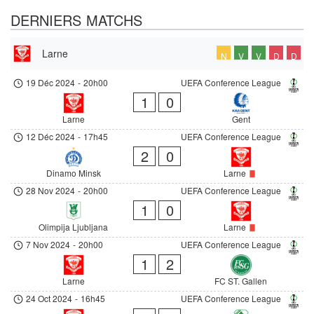
DERNIERS MATCHS
Larne
N
V
V
D
D
19 Déc 2024
-
20h00
UEFA Conference League
1
0
Larne
Gent
12 Déc 2024
-
17h45
UEFA Conference League
2
0
Dinamo Minsk
Larne
28 Nov 2024
-
20h00
UEFA Conference League
1
0
Olimpija Ljubljana
Larne
7 Nov 2024
-
20h00
UEFA Conference League
1
2
Larne
FC ST. Gallen
24 Oct 2024
-
16h45
UEFA Conference League