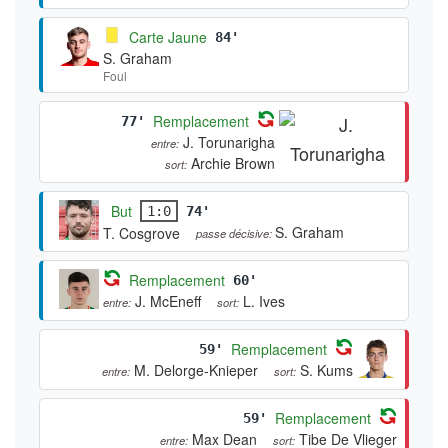
Carte Jaune
84'
S. Graham
Foul
Remplacement
77'
J. Torunarigha
entre:
Archie Brown
sort:
But
1:0
74'
S. Graham
T. Cosgrove
passe décisive:
Remplacement
60'
J. McEneff
L. Ives
entre:
sort:
Remplacement
59'
M. Delorge-Knieper
S. Kums
entre:
sort:
Remplacement
59'
Max Dean
Tibe De Vlieger
entre:
sort: