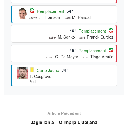
Remplacement
54'
J. Thomson
M. Randall
entre:
sort:
Remplacement
46'
M. Sonko
Franck Surdez
entre:
sort:
Remplacement
46'
G. De Meyer
Tiago Araújo
entre:
sort:
Carte Jaune
34'
T. Cosgrove
Foul
Article Précédent
Jagiellonia – Olimpija Ljubljana