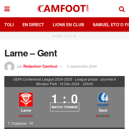
TOLI
EN DIRECT
LIONS EN CLUB
SAMUEL ETO’O FI
PUBLICITÉ
Larne – Gent
par
Redaction Camfoot
5 septembre 2024
UEFA Conference League 2024-2025 - League phase
Journée 6
|
Windsor Park
19 Déc 2024
-
20h00
|
1
:
0
MATCH TERMINÉ
Larne
Gent
T. Cosgrove
74'