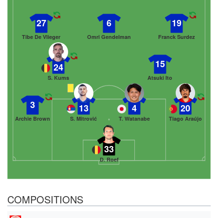
27
6
19
Tibe De Vlieger
Omri Gendelman
Franck Surdez
15
24
S. Kums
Atsuki Ito
3
13
4
20
Archie Brown
S. Mitrović
T. Watanabe
Tiago Araújo
33
D. Roef
COMPOSITIONS