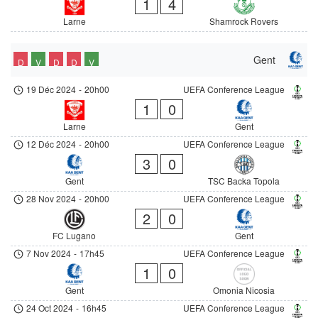
1
4
Larne
Shamrock Rovers
Gent
D
V
D
D
V
19 Déc 2024
-
20h00
UEFA Conference League
1
0
Larne
Gent
12 Déc 2024
-
20h00
UEFA Conference League
3
0
Gent
TSC Backa Topola
28 Nov 2024
-
20h00
UEFA Conference League
2
0
FC Lugano
Gent
7 Nov 2024
-
17h45
UEFA Conference League
1
0
Gent
Omonia Nicosia
24 Oct 2024
-
16h45
UEFA Conference League