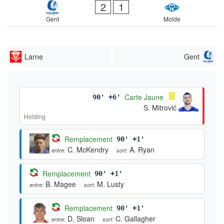
2
1
Gent
Molde
Larne
Gent
Carte Jaune
90' +6'
S. Mitrović
Holding
Remplacement
90' +1'
C. McKendry
A. Ryan
entre:
sort:
Remplacement
90' +1'
B. Magee
M. Lusty
entre:
sort:
Remplacement
90' +1'
D. Sloan
C. Gallagher
entre:
sort: