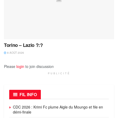
Torino – Lazio ?:?
8 AOÛT 2026
Please
login
to join discussion
PUBLICITÉ
FIL INFO
CDC 2026 : Krimi Fc plume Aigle du Moungo et file en
démi-finale