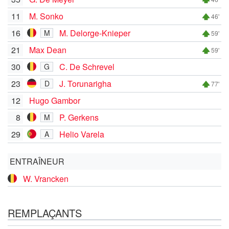
11
M. Sonko
46'
16
M. Delorge-Knieper
M
59'
21
Max Dean
59'
30
C. De Schrevel
G
23
J. Torunarigha
D
77'
12
Hugo Gambor
8
P. Gerkens
M
29
Helio Varela
A
ENTRAÎNEUR
W. Vrancken
REMPLAÇANTS