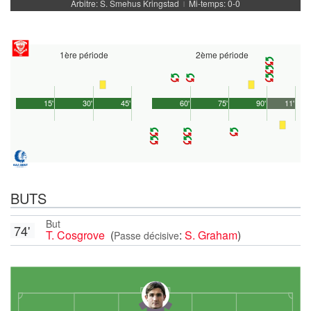
Arbitre: S. Smehus Kringstad
Mi-temps: 0-0
|
1ère période
2ème période
15'
30'
45'
60'
75'
90'
11'
BUTS
But
74'
T. Cosgrove
(
:
S. Graham
)
Passe décisive