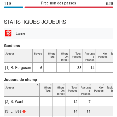
119
Précision des passes
529
STATISTIQUES JOUEURS
Larne
Gardiens
Joueur
Saves
Shots
Shots
Total
Accurat
Key
Tack
Total
On
Passes
e
Passes
T
Target
Passes
[1] R. Ferguson
6
33
14
Joueurs de champ
Joueur
Shots
Shots
Total
Accurat
Key
Tackles
Total
On
Passes
e
Passes
Total
Target
Passes
[2] S. Want
12
7
4
[3] L. Ives
14
11
3