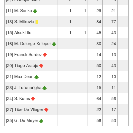
[11] M. Sonko
1
1
29
21
1
[13] S. Mitrović
1
84
77
1
[15] Atsuki Ito
1
1
45
43
[16] M. Delorge-Knieper
30
24
[19] Franck Surdez
14
13
[20] Tiago Araújo
50
43
1
[21] Max Dean
12
10
[23] J. Torunarigha
15
11
[24] S. Kums
64
56
8
[27] Tibe De Vlieger
22
17
[35] G. De Meyer
58
53
1