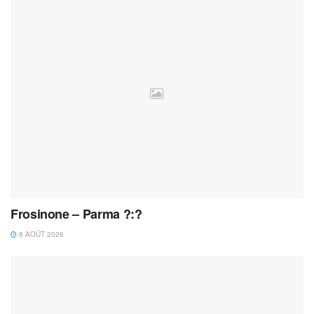
Frosinone – Parma ?:?
8 AOÛT 2026