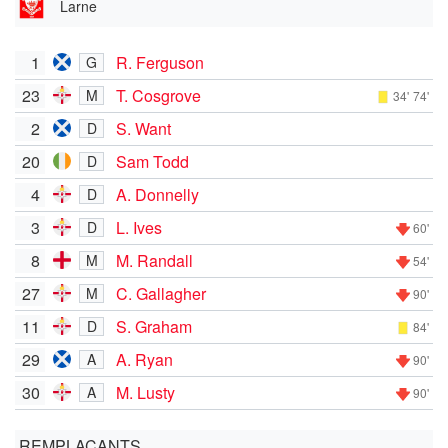
Larne
1
R. Ferguson
G
23
T. Cosgrove
M
34'
74'
2
S. Want
D
20
Sam Todd
D
4
A. Donnelly
D
3
L. Ives
D
60'
8
M. Randall
M
54'
27
C. Gallagher
M
90'
11
S. Graham
D
84'
29
A. Ryan
A
90'
30
M. Lusty
A
90'
REMPLAÇANTS