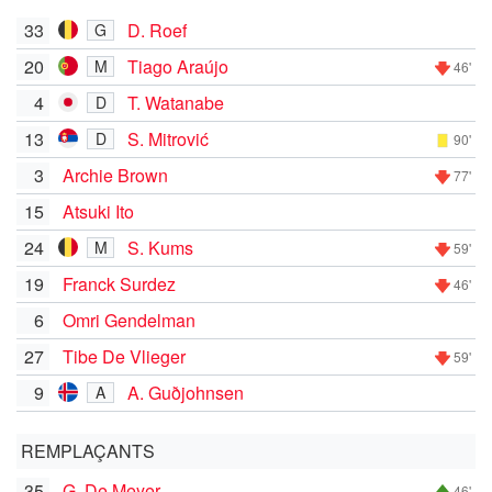
33
D. Roef
G
20
Tiago Araújo
M
46'
4
T. Watanabe
D
13
S. Mitrović
D
90'
3
Archie Brown
77'
15
Atsuki Ito
24
S. Kums
M
59'
19
Franck Surdez
46'
6
Omri Gendelman
27
Tibe De Vlieger
59'
9
A. Guðjohnsen
A
REMPLAÇANTS
35
G. De Meyer
46'