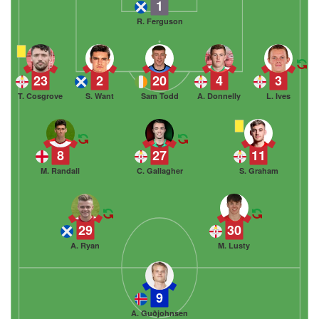
1
R. Ferguson
23
2
20
4
3
T. Cosgrove
S. Want
Sam Todd
A. Donnelly
L. Ives
8
27
11
M. Randall
C. Gallagher
S. Graham
29
30
A. Ryan
M. Lusty
9
A. Guðjohnsen