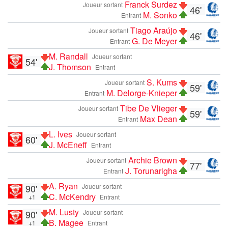
Franck Surdez
Joueur sortant
46'
M. Sonko
Entrant
Tiago Araújo
Joueur sortant
46'
G. De Meyer
Entrant
M. Randall
Joueur sortant
54'
J. Thomson
Entrant
S. Kums
Joueur sortant
59'
M. Delorge-Knieper
Entrant
Tibe De Vlieger
Joueur sortant
59'
Max Dean
Entrant
L. Ives
Joueur sortant
60'
J. McEneff
Entrant
Archie Brown
Joueur sortant
77'
J. Torunarigha
Entrant
A. Ryan
90'
Joueur sortant
C. McKendry
+1
Entrant
M. Lusty
90'
Joueur sortant
B. Magee
+1
Entrant