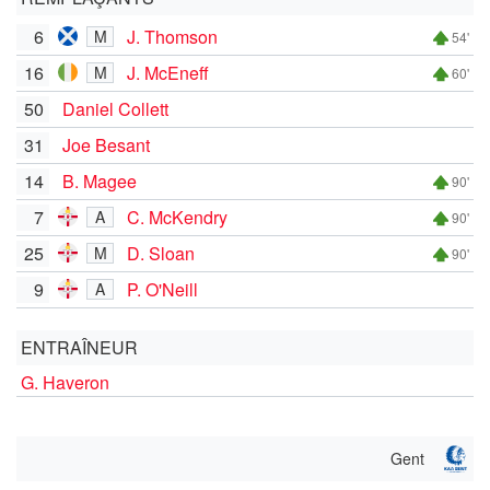
6
J. Thomson
M
54'
16
J. McEneff
M
60'
50
Daniel Collett
31
Joe Besant
14
B. Magee
90'
7
C. McKendry
A
90'
25
D. Sloan
M
90'
9
P. O'Neill
A
ENTRAÎNEUR
G. Haveron
Gent