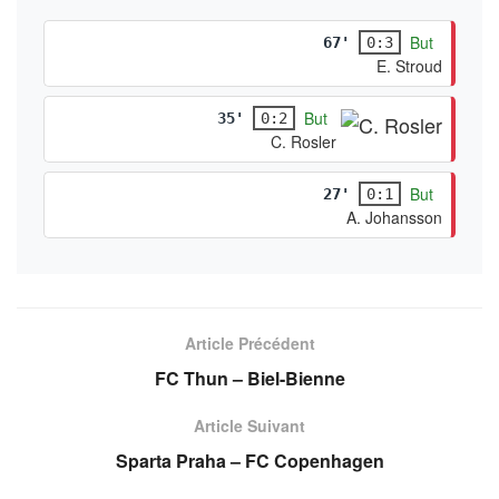
But
67'
0:3
E. Stroud
But
35'
0:2
C. Rosler
But
27'
0:1
A. Johansson
Article Précédent
FC Thun – Biel-Bienne
Article Suivant
Sparta Praha – FC Copenhagen