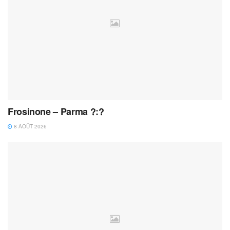
Frosinone – Parma ?:?
8 AOÛT 2026