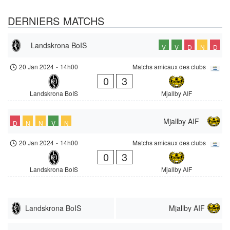
DERNIERS MATCHS
Landskrona BoIS
V
V
D
N
D
20 Jan 2024
-
14h00
Matchs amicaux des clubs
0
3
Landskrona BoIS
Mjallby AIF
Mjallby AIF
D
N
N
V
N
20 Jan 2024
-
14h00
Matchs amicaux des clubs
0
3
Landskrona BoIS
Mjallby AIF
Landskrona BoIS
Mjallby AIF