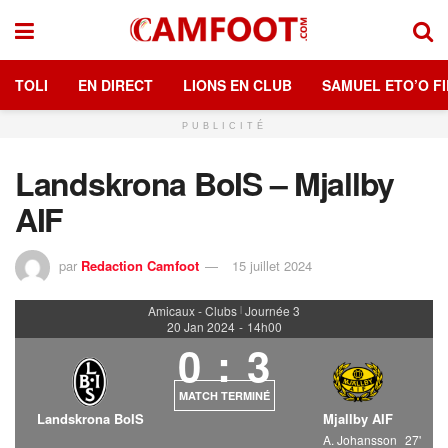
TOLI
EN DIRECT
LIONS EN CLUB
SAMUEL ETO’O FI
PUBLICITÉ
Landskrona BoIS – Mjallby
AIF
par
Redaction Camfoot
15 juillet 2024
Amicaux - Clubs
Journée 3
|
20 Jan 2024
-
14h00
0
:
3
MATCH TERMINÉ
Landskrona BoIS
Mjallby AIF
A. Johansson
27'