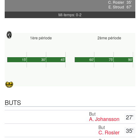
C. Rosler
35'
E. Stroud
67'
Mi-temps: 0-2
1ère période
2ème période
15'
30'
45'
60'
75'
90'
BUTS
But
27'
A. Johansson
But
35'
C. Rosler