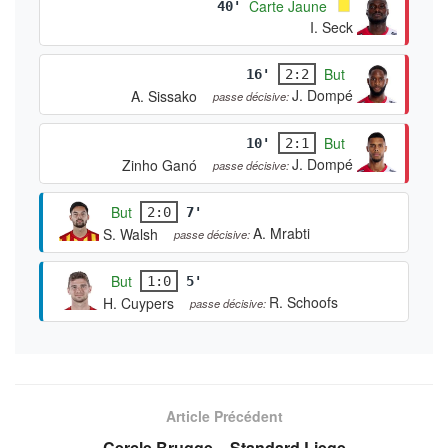
Carte Jaune
40'
I. Seck
But
16'
2:2
J. Dompé
A. Sissako
passe décisive:
But
10'
2:1
J. Dompé
Zinho Ganó
passe décisive:
But
2:0
7'
A. Mrabti
S. Walsh
passe décisive:
But
1:0
5'
R. Schoofs
H. Cuypers
passe décisive:
Article Précédent
Cercle Brugge – Standard Liege