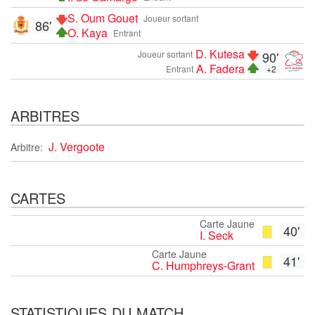
S. Oum Gouet
Joueur sortant
86'
O. Kaya
Entrant
D. Kutesa
Joueur sortant
90'
A. Fadera
Entrant
+2
ARBITRES
J. Vergoote
Arbitre:
CARTES
Carte Jaune
40'
I. Seck
Carte Jaune
41'
C. Humphreys-Grant
STATISTIQUES DU MATCH