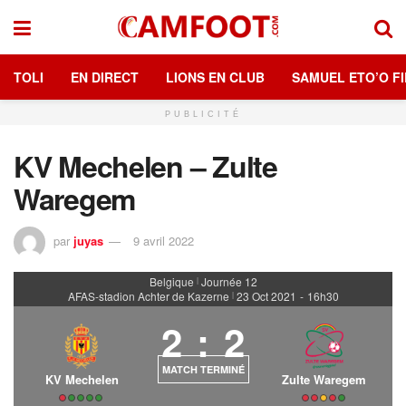
TOLI
EN DIRECT
LIONS EN CLUB
SAMUEL ETO’O FI
PUBLICITÉ
KV Mechelen – Zulte
Waregem
par
juyas
9 avril 2022
Belgique
Journée 12
|
AFAS-stadion Achter de Kazerne
23 Oct 2021
-
16h30
|
2
:
2
MATCH TERMINÉ
KV Mechelen
Zulte Waregem