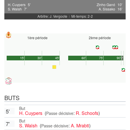
H. Cuypers
5'
Zinho Ganó
10'
S. Walsh
7'
A. Sissako
16'
Arbitre: J. Vergoote
Mi-temps: 2-2
|
1ère période
2ème période
15'
30'
45'
60'
75'
90'
2'
BUTS
But
5'
H. Cuypers
(
:
R. Schoofs
)
Passe décisive
But
7'
S. Walsh
(
:
A. Mrabti
)
Passe décisive