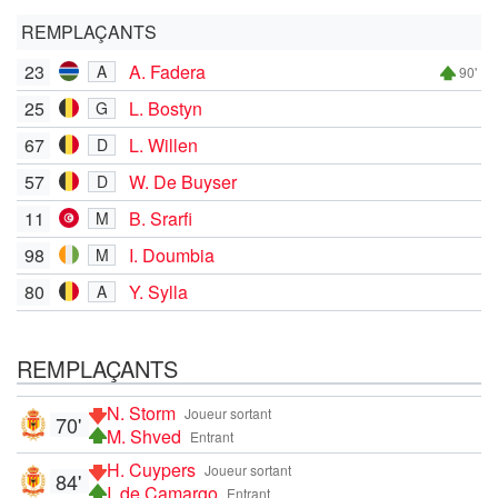
REMPLAÇANTS
23
A. Fadera
A
90'
25
L. Bostyn
G
67
L. Willen
D
57
W. De Buyser
D
11
B. Srarfi
M
98
I. Doumbia
M
80
Y. Sylla
A
REMPLAÇANTS
N. Storm
Joueur sortant
70'
M. Shved
Entrant
H. Cuypers
Joueur sortant
84'
I. de Camargo
Entrant