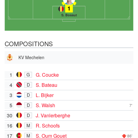
1
S. Bossut
COMPOSITIONS
KV Mechelen
1
G. Coucke
G
4
S. Bateau
D
3
L. Bijker
D
5
S. Walsh
D
7'
30
J. Vanlerberghe
D
16
R. Schoofs
M
17
S. Oum Gouet
M
86'