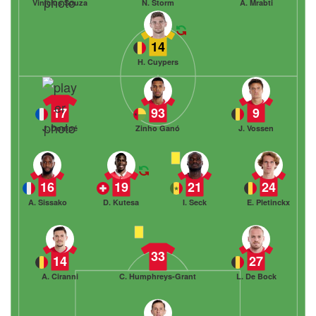
Vinicius Souza
N. Storm
A. Mrabti
14
H. Cuypers
17
93
9
J. Dompé
Zinho Ganó
J. Vossen
16
19
21
24
A. Sissako
D. Kutesa
I. Seck
E. Pletinckx
33
14
27
A. Ciranni
C. Humphreys-Grant
L. De Bock