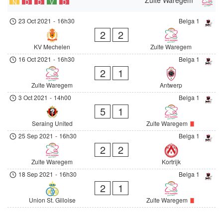
N
D
D
V
D
23 Oct 2021
-
16h30
Belga 1
2
2
KV Mechelen
Zulte Waregem
16 Oct 2021
-
16h30
Belga 1
2
1
Zulte Waregem
Antwerp
3 Oct 2021
-
14h00
Belga 1
5
1
Seraing United
Zulte Waregem
25 Sep 2021
-
16h30
Belga 1
2
2
Zulte Waregem
Kortrijk
18 Sep 2021
-
16h30
Belga 1
2
1
Union St. Gilloise
Zulte Waregem