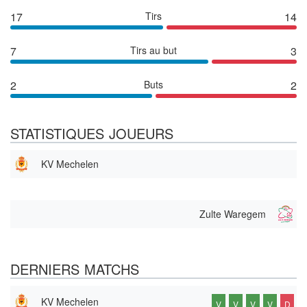
17
Tirs
14
7
Tirs au but
3
2
Buts
2
STATISTIQUES JOUEURS
KV Mechelen
Zulte Waregem
DERNIERS MATCHS
KV Mechelen
V
V
V
V
D