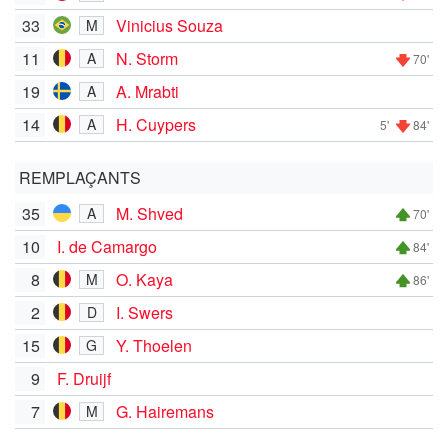
33
Vinicius Souza
M
11
N. Storm
A
70'
19
A. Mrabti
A
14
H. Cuypers
A
5'
84'
REMPLAÇANTS
35
M. Shved
A
70'
10
I. de Camargo
84'
8
O. Kaya
M
86'
2
I. Swers
D
15
Y. Thoelen
G
9
F. Druijf
7
G. Hairemans
M