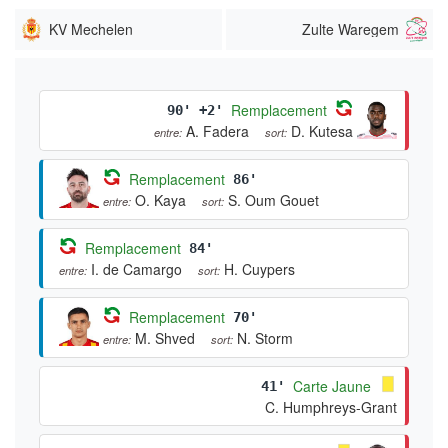
KV Mechelen
Zulte Waregem
Remplacement
90' +2'
A. Fadera
D. Kutesa
entre:
sort:
Remplacement
86'
O. Kaya
S. Oum Gouet
entre:
sort:
Remplacement
84'
I. de Camargo
H. Cuypers
entre:
sort:
Remplacement
70'
M. Shved
N. Storm
entre:
sort:
Carte Jaune
41'
C. Humphreys-Grant