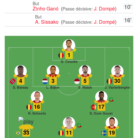
But
10'
Zinho Ganó
(
J. Dompé
)
Passe décisive:
But
16'
A. Sissako
(
J. Dompé
)
Passe décisive:
1
G. Coucke
4
3
5
30
S. Bateau
L. Bijker
S. Walsh
J. Vanlerberghe
16
17
R. Schoofs
S. Oum Gouet
33
11
19