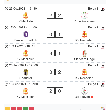
23 Oct 2021
-
16h30
Belga 1
2
2
KV Mechelen
Zulte Waregem
17 Oct 2021
-
14h00
Belga 1
0
1
Beerschot Wilrijk
KV Mechelen
1 Oct 2021
-
18h45
Belga 1
3
1
KV Mechelen
Standard Liege
26 Sep 2021
-
19h00
Belga 1
0
2
Charleroi
KV Mechelen
18 Sep 2021
-
16h30
Belga 1
2
0
KV Mechelen
OH Leuven
Zulte Waregem