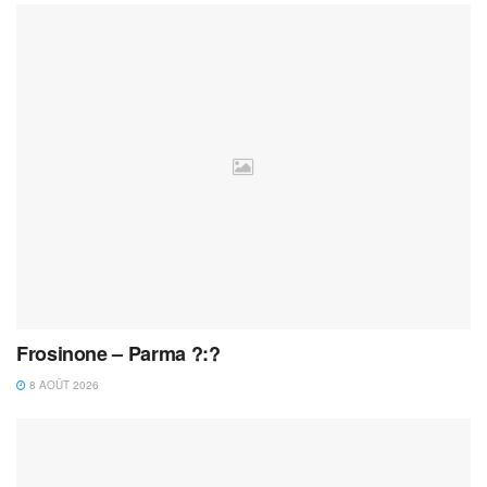
Frosinone – Parma ?:?
8 AOÛT 2026