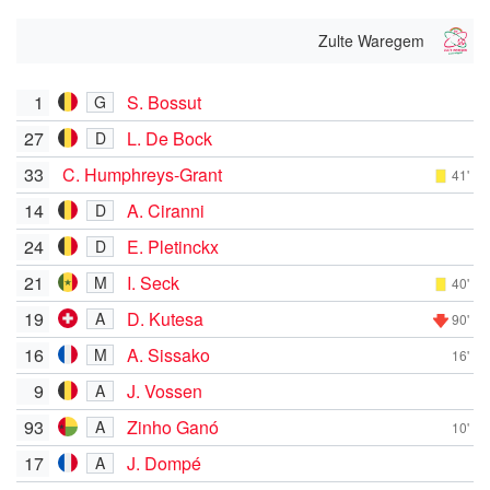
Zulte Waregem
1
S. Bossut
G
27
L. De Bock
D
33
C. Humphreys-Grant
41'
14
A. Ciranni
D
24
E. Pletinckx
D
21
I. Seck
M
40'
19
D. Kutesa
A
90'
16
A. Sissako
M
16'
9
J. Vossen
A
93
Zinho Ganó
A
10'
17
J. Dompé
A