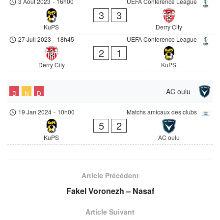
3 Août 2023
-
16h00
UEFA Conference League
3
3
KuPS
Derry City
27 Juil 2023
-
18h45
UEFA Conference League
2
1
Derry City
KuPS
AC oulu
D
N
D
19 Jan 2024
-
10h00
Matchs amicaux des clubs
5
2
KuPS
AC oulu
Article Précédent
Fakel Voronezh – Nasaf
Article Suivant