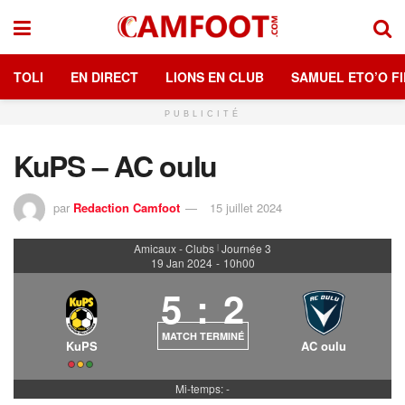
TOLI
EN DIRECT
LIONS EN CLUB
SAMUEL ETO’O FI
PUBLICITÉ
KuPS – AC oulu
par
Redaction Camfoot
15 juillet 2024
Amicaux - Clubs
Journée 3
|
19 Jan 2024
-
10h00
5
:
2
MATCH TERMINÉ
KuPS
AC oulu
Mi-temps: -