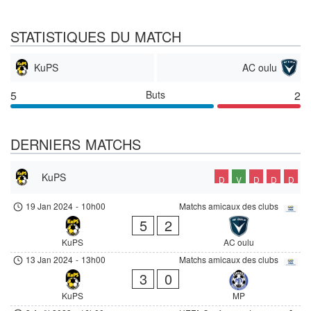
STATISTIQUES DU MATCH
KuPS
AC oulu
5
Buts
2
DERNIERS MATCHS
KuPS
D
V
D
D
D
19 Jan 2024
-
10h00
Matchs amicaux des clubs
5
2
KuPS
AC oulu
13 Jan 2024
-
13h00
Matchs amicaux des clubs
3
0
KuPS
MP