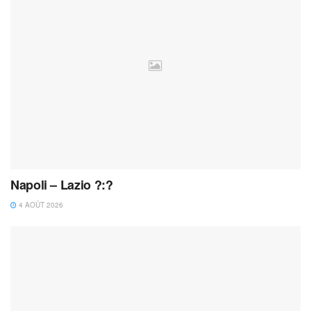
Napoli – Lazio ?:?
4 AOÛT 2026