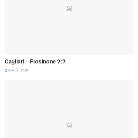
Cagliari – Frosinone ?:?
4 AOÛT 2026