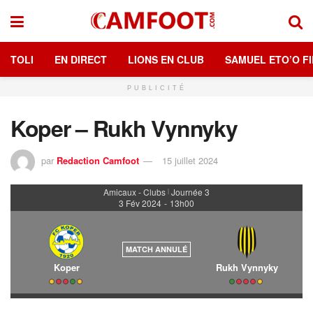
TOLI
EN DIRECT
LIONS EN CLUB
SAMUEL ETO’O FI
PUBLICITÉ
Koper – Rukh Vynnyky
par
Redaction Camfoot
15 juillet 2024
Amicaux - Clubs
Journée 3
|
3 Fév 2024
-
13h00
MATCH ANNULÉ
Koper
Rukh Vynnyky