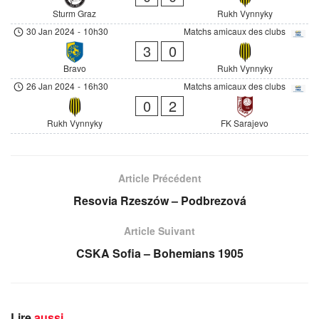
Sturm Graz
Rukh Vynnyky
30 Jan 2024
-
10h30
Matchs amicaux des clubs
3
0
Bravo
Rukh Vynnyky
26 Jan 2024
-
16h30
Matchs amicaux des clubs
0
2
Rukh Vynnyky
FK Sarajevo
Article Précédent
Resovia Rzeszów – Podbrezová
Article Suivant
CSKA Sofia – Bohemians 1905
Lire
aussi