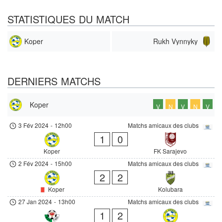
STATISTIQUES DU MATCH
Koper
Rukh Vynnyky
DERNIERS MATCHS
Koper
V
N
V
N
V
3 Fév 2024
-
12h00
Matchs amicaux des clubs
1
0
Koper
FK Sarajevo
2 Fév 2024
-
15h00
Matchs amicaux des clubs
2
2
Koper
Kolubara
27 Jan 2024
-
13h00
Matchs amicaux des clubs
1
2