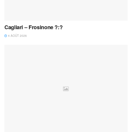
Cagliari – Frosinone ?:?
4 AOÛT 2026