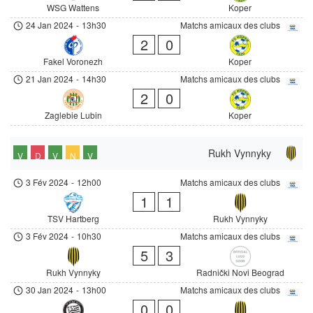
WSG Wattens
Koper
24 Jan 2024
-
13h30
Matchs amicaux des clubs
2
0
Fakel Voronezh
Koper
21 Jan 2024
-
14h30
Matchs amicaux des clubs
2
0
Zaglebie Lubin
Koper
Rukh Vynnyky
V
D
V
N
V
3 Fév 2024
-
12h00
Matchs amicaux des clubs
1
1
TSV Hartberg
Rukh Vynnyky
3 Fév 2024
-
10h30
Matchs amicaux des clubs
5
3
Rukh Vynnyky
Radnički Novi Beograd
30 Jan 2024
-
13h00
Matchs amicaux des clubs
0
0