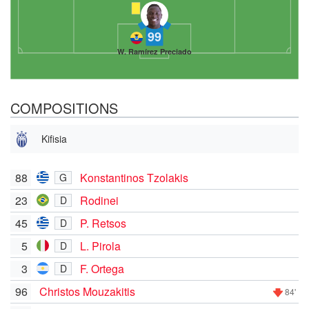
99
W. Ramírez Preciado
COMPOSITIONS
Kifisia
88
Konstantinos Tzolakis
G
23
Rodinei
D
45
P. Retsos
D
5
L. Pirola
D
3
F. Ortega
D
96
Christos Mouzakitis
84'