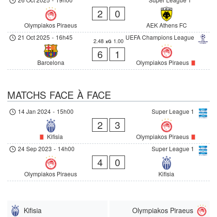
2
0
Olympiakos Piraeus
AEK Athens FC
21 Oct 2025
-
16h45
UEFA Champions League
2.48
1.00
xG
6
1
Barcelona
Olympiakos Piraeus
MATCHS FACE À FACE
14 Jan 2024
-
15h00
Super League 1
2
3
Kifisia
Olympiakos Piraeus
24 Sep 2023
-
14h00
Super League 1
4
0
Olympiakos Piraeus
Kifisia
Kifisia
Olympiakos Piraeus