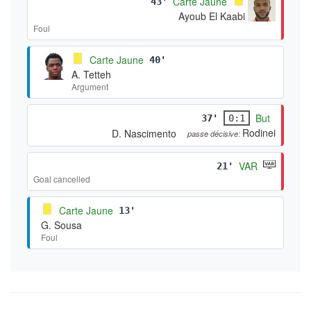
Carte Jaune
43'
Ayoub El Kaabi
Foul
Carte Jaune
40'
A. Tetteh
Argument
But
37'
0:1
Rodinei
D. Nascimento
passe décisive:
VAR
21'
Goal cancelled
Carte Jaune
13'
G. Sousa
Foul