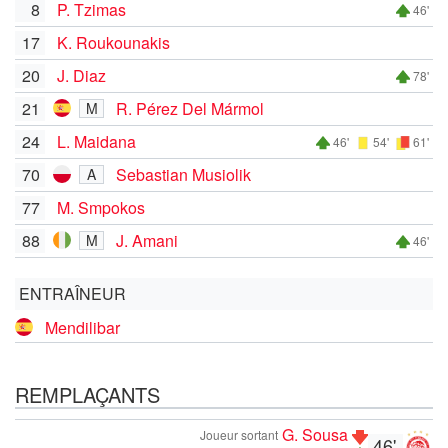
8
P. Tzimas
46'
17
K. Roukounakis
20
J. Diaz
78'
21
R. Pérez Del Mármol
M
24
L. Maidana
46'
54'
61'
70
Sebastian Musiolik
A
77
M. Smpokos
88
J. Amani
M
46'
ENTRAÎNEUR
Mendilibar
REMPLAÇANTS
G. Sousa
Joueur sortant
46'