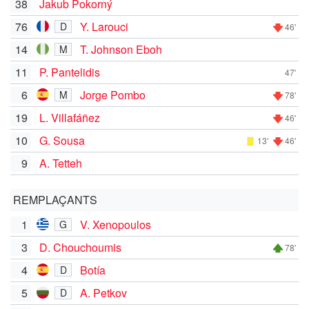
38
Jakub Pokorný
76
Y. Larouci
D
46'
14
T. Johnson Eboh
M
11
P. Pantelidis
47'
6
Jorge Pombo
M
78'
19
L. Villafáñez
46'
10
G. Sousa
13'
46'
9
A. Tetteh
REMPLAÇANTS
1
V. Xenopoulos
G
3
D. Chouchoumis
78'
4
Botía
D
5
A. Petkov
D