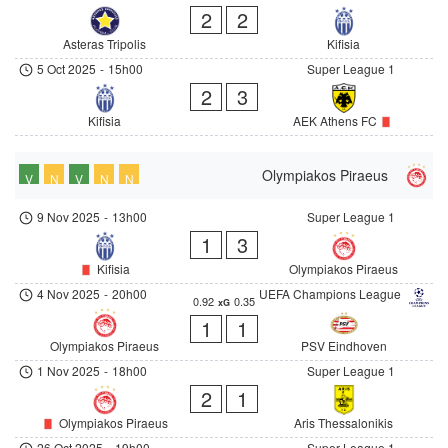
2
2
Asteras Tripolis
Kifisia
5 Oct 2025
-
15h00
Super League 1
2
3
Kifisia
AEK Athens FC
Olympiakos Piraeus
V
N
V
N
N
9 Nov 2025
-
13h00
Super League 1
1
3
Kifisia
Olympiakos Piraeus
4 Nov 2025
-
20h00
UEFA Champions League
0.92
0.35
xG
1
1
Olympiakos Piraeus
PSV Eindhoven
1 Nov 2025
-
18h00
Super League 1
2
1
Olympiakos Piraeus
Aris Thessalonikis
26 Oct 2025
-
19h00
Super League 1