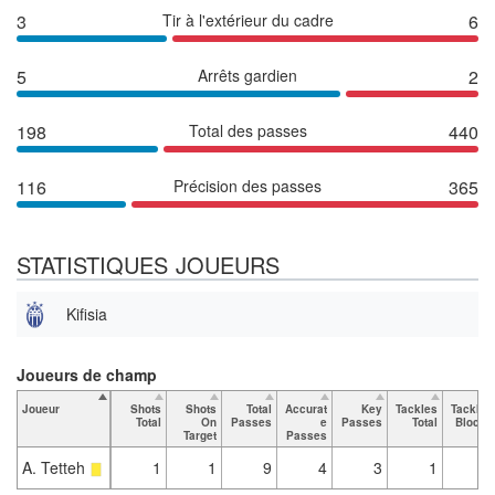
3
Tir à l'extérieur du cadre
6
5
Arrêts gardien
2
198
Total des passes
440
116
Précision des passes
365
STATISTIQUES JOUEURS
Kifisia
Joueurs de champ
Joueur
Shots
Shots
Total
Accurat
Key
Tackles
Tackles
Total
On
Passes
e
Passes
Total
Blocks
Target
Passes
A. Tetteh
1
1
9
4
3
1