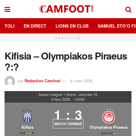
TOLI
EN DIRECT
LIONS EN CLUB
SAMUEL ETO’O FI
PUBLICITÉ
Kifisia – Olympiakos Piraeus
?:?
par
Redaction Camfoot
8 mars 2026
Super League 1 Grece
Journée 10
|
9 Nov 2025
-
13h00
1
:
3
MATCH TERMINÉ
Kifisia
Olympiakos Piraeus