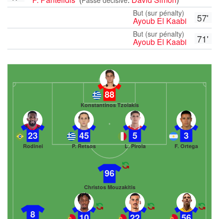
But (sur pénalty)
57'
Ayoub El Kaabi
But (sur pénalty)
71'
Ayoub El Kaabi
88
Konstantinos Tzolakis
23
45
5
3
Rodinei
P. Retsos
L. Pirola
F. Ortega
96
Christos Mouzakitis
8
10
22
56