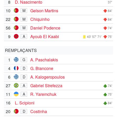
8
D. Nascimento
37'
10
Gelson Martins
M
84'
22
Chiquinho
M
84'
56
Daniel Podence
M
74'
9
Ayoub El Kaabi
A
43'
57'
71'
75'
REMPLAÇANTS
1
A. Paschalakis
G
4
G. Biancone
D
6
A. Kalogeropoulos
D
27
Gabriel Strefezza
A
74'
11
R. Yaremchuk
A
75'
16
L. Scipioni
84'
20
Costinha
D