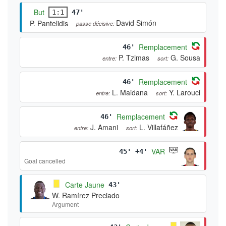
But
1:1
47'
David Simón
P. Pantelidis
passe décisive:
Remplacement
46'
P. Tzimas
G. Sousa
entre:
sort:
Remplacement
46'
L. Maidana
Y. Larouci
entre:
sort:
Remplacement
46'
J. Amani
L. Villafáñez
entre:
sort:
VAR
45' +4'
Goal cancelled
Carte Jaune
43'
W. Ramírez Preciado
Argument