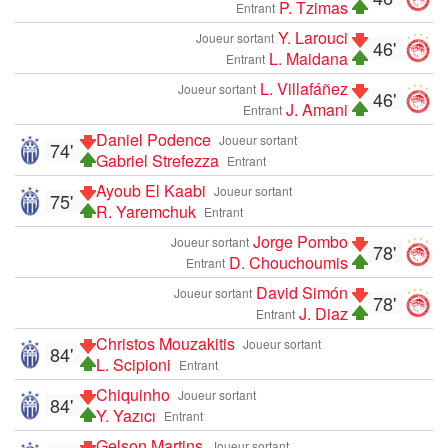
P. Tzimas
Entrant
Y. Larouci
Joueur sortant
46'
L. Maidana
Entrant
L. Villafáñez
Joueur sortant
46'
J. Amani
Entrant
Daniel Podence
Joueur sortant
74'
Gabriel Strefezza
Entrant
Ayoub El Kaabi
Joueur sortant
75'
R. Yaremchuk
Entrant
Jorge Pombo
Joueur sortant
78'
D. Chouchoumis
Entrant
David Simón
Joueur sortant
78'
J. Diaz
Entrant
Christos Mouzakitis
Joueur sortant
84'
L. Scipioni
Entrant
Chiquinho
Joueur sortant
84'
Y. Yazıcı
Entrant
Gelson Martins
Joueur sortant