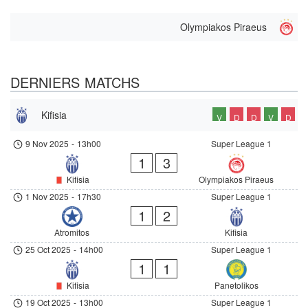
Olympiakos Piraeus
DERNIERS MATCHS
Kifisia
V
D
D
V
D
9 Nov 2025
-
13h00
Super League 1
1
3
Kifisia
Olympiakos Piraeus
1 Nov 2025
-
17h30
Super League 1
1
2
Atromitos
Kifisia
25 Oct 2025
-
14h00
Super League 1
1
1
Kifisia
Panetolikos
19 Oct 2025
-
13h00
Super League 1