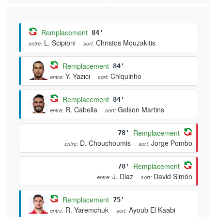
Remplacement
84'
L. Scipioni
Christos Mouzakitis
entre:
sort:
Remplacement
84'
Y. Yazıcı
Chiquinho
entre:
sort:
Remplacement
84'
R. Cabella
Gelson Martins
entre:
sort:
Remplacement
78'
D. Chouchoumis
Jorge Pombo
entre:
sort:
Remplacement
78'
J. Diaz
David Simón
entre:
sort:
Remplacement
75'
R. Yaremchuk
Ayoub El Kaabi
entre:
sort: