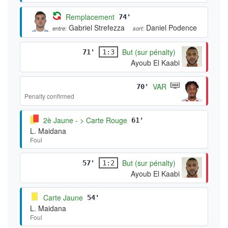
Remplacement
74'
Gabriel Strefezza
Daniel Podence
entre:
sort:
But (sur pénalty)
71'
1:3
Ayoub El Kaabi
VAR
70'
Penalty confirmed
2è Jaune - > Carte Rouge
61'
L. Maidana
Foul
But (sur pénalty)
57'
1:2
Ayoub El Kaabi
Carte Jaune
54'
L. Maidana
Foul