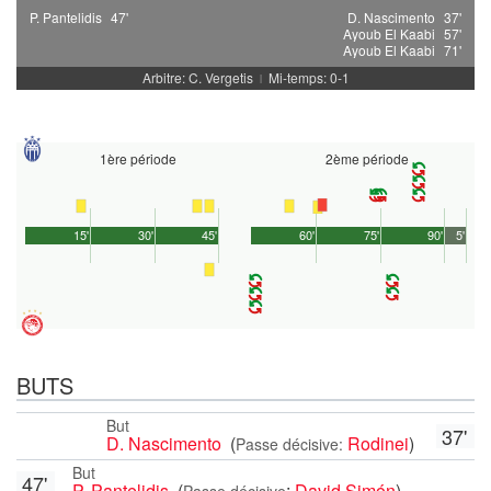
P. Pantelidis
47'
D. Nascimento
37'
Ayoub El Kaabi
57'
Ayoub El Kaabi
71'
Arbitre: C. Vergetis
Mi-temps: 0-1
|
1ère période
2ème période
15'
30'
45'
60'
75'
90'
5'
BUTS
But
37'
D. Nascimento
(
Rodinei
)
Passe décisive:
But
47'
P. Pantelidis
(
:
David Simón
)
Passe décisive