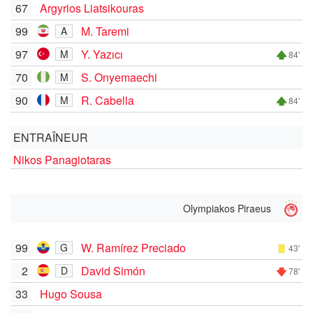
67
Argyrios Liatsikouras
99
M. Taremi
A
97
Y. Yazıcı
M
84'
70
S. Onyemaechi
M
90
R. Cabella
M
84'
ENTRAÎNEUR
Nikos Panagiotaras
Olympiakos Piraeus
99
W. Ramírez Preciado
G
43'
2
David Simón
D
78'
33
Hugo Sousa