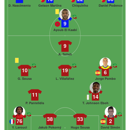
D. Nascimento
Gelson Martins
Chiquinho
Daniel Podence
9
Ayoub El Kaabi
9
A. Tetteh
10
19
6
G. Sousa
L. Villafáñez
Jorge Pombo
11
14
P. Pantelidis
T. Johnson Eboh
38
33
76
2
Y. Larouci
Jakub Pokorný
Hugo Sousa
David Simón