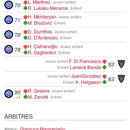
L. Martínez
Joueur sortant
70'
R. Lukaku Menama
Entrant
H. Mkhitaryan
Joueur sortant
71'
M. Brozović
Entrant
D. Dumfries
Joueur sortant
78'
D. D'Ambrosio
Entrant
H. Çalhanoğlu
Joueur sortant
78'
R. Gagliardini
Entrant
F. Di Francesco
Joueur sortant
83'
Lameck Banda
Entrant
JoanGonzàlez
Joueur sortant
83'
Þ. Helgason
Entrant
R. Gosens
90'
Joueur sortant
M. Zanotti
+1
Entrant
ARBITRES
Gianluca Manganiello
Arbitre: