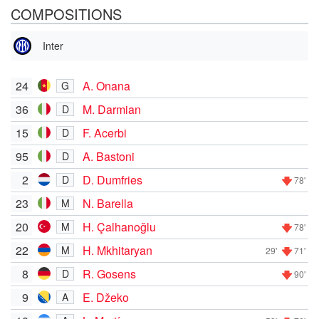
COMPOSITIONS
Inter
24
A. Onana
G
36
M. Darmian
D
15
F. Acerbi
D
95
A. Bastoni
D
2
D. Dumfries
D
78'
23
N. Barella
M
20
H. Çalhanoğlu
M
78'
22
H. Mkhitaryan
M
29'
71'
8
R. Gosens
D
90'
9
E. Džeko
A