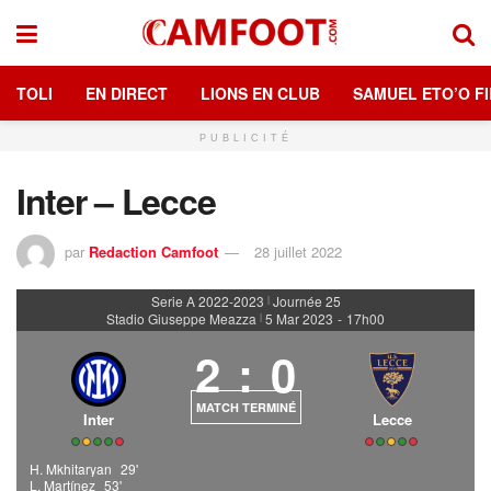
TOLI
EN DIRECT
LIONS EN CLUB
SAMUEL ETO’O FI
PUBLICITÉ
Inter – Lecce
par
Redaction Camfoot
28 juillet 2022
Serie A 2022-2023
Journée 25
|
Stadio Giuseppe Meazza
5 Mar 2023
-
17h00
|
2
:
0
MATCH TERMINÉ
Inter
Lecce
H. Mkhitaryan
29'
L. Martínez
53'