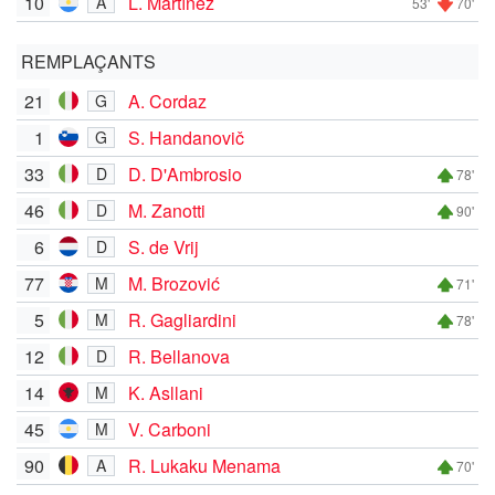
10
L. Martínez
A
53'
70'
REMPLAÇANTS
21
A. Cordaz
G
1
S. Handanovič
G
33
D. D'Ambrosio
D
78'
46
M. Zanotti
D
90'
6
S. de Vrij
D
77
M. Brozović
M
71'
5
R. Gagliardini
M
78'
12
R. Bellanova
D
14
K. Asllani
M
45
V. Carboni
M
90
R. Lukaku Menama
A
70'