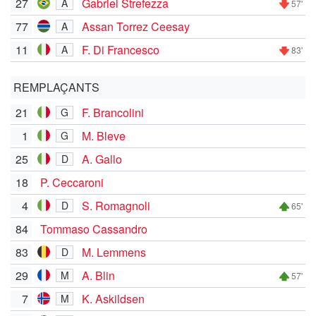
27
Gabriel Strefezza
A
57'
77
Assan Torrez Ceesay
A
11
F. Di Francesco
A
83'
REMPLAÇANTS
21
F. Brancolini
G
1
M. Bleve
G
25
A. Gallo
D
18
P. Ceccaroni
4
S. Romagnoli
D
65'
84
Tommaso Cassandro
83
M. Lemmens
D
29
A. Blin
M
57'
7
K. Askildsen
M