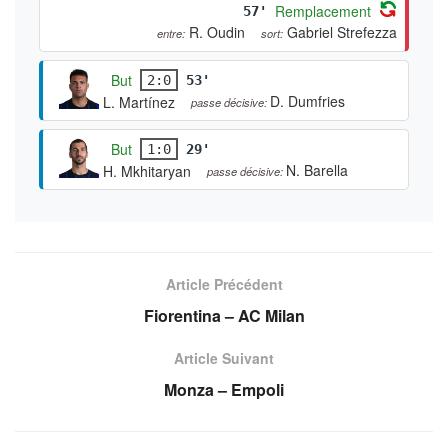
Remplacement
57'
R. Oudin
Gabriel Strefezza
entre:
sort:
But
2:0
53'
D. Dumfries
L. Martínez
passe décisive:
But
1:0
29'
N. Barella
H. Mkhitaryan
passe décisive:
Article Précédent
Fiorentina – AC Milan
Article Suivant
Monza – Empoli