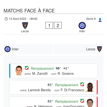
MATCHS FACE À FACE
13 Août 2022
-
18h45
Serie A
1
2
Lecce
Inter
Inter
Lecce
Remplacement
90' +1'
M. Zanotti
R. Gosens
entre:
sort:
Remplacement
83'
Lameck Banda
F. Di Francesco
entre:
sort:
Remplacement
83'
Þ. Helgason
JoanGonzàlez
entre:
sort: