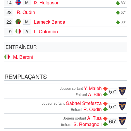
14
Þ. Helgason
M
83'
28
R. Oudin
57'
22
Lameck Banda
M
83'
9
L. Colombo
A
ENTRAÎNEUR
M. Baroni
REMPLAÇANTS
Y. Maleh
Joueur sortant
57'
A. Blin
Entrant
Gabriel Strefezza
Joueur sortant
57'
R. Oudin
Entrant
A. Tuia
Joueur sortant
65'
S. Romagnoli
Entrant