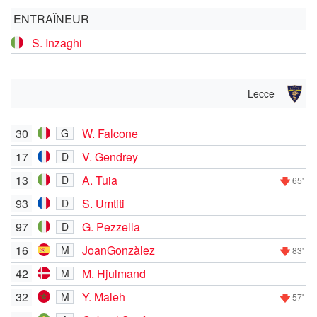
ENTRAÎNEUR
S. Inzaghi
Lecce
30
W. Falcone
G
17
V. Gendrey
D
13
A. Tuia
D
65'
93
S. Umtiti
D
97
G. Pezzella
D
16
JoanGonzàlez
M
83'
42
M. Hjulmand
M
32
Y. Maleh
M
57'