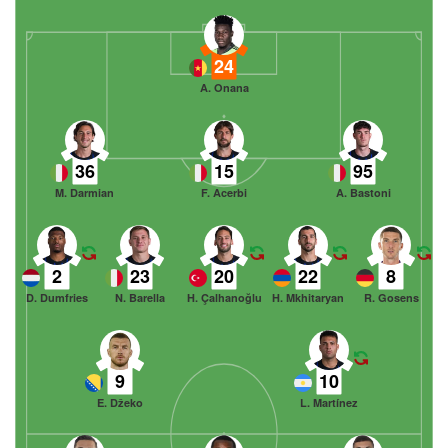
24
A. Onana
36
15
95
M. Darmian
F. Acerbi
A. Bastoni
2
23
20
22
8
D. Dumfries
N. Barella
H. Çalhanoğlu
H. Mkhitaryan
R. Gosens
9
10
E. Džeko
L. Martínez