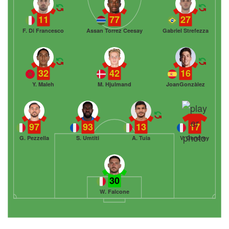
11
77
27
F. Di Francesco
Assan Torrez Ceesay
Gabriel Strefezza
32
42
16
Y. Maleh
M. Hjulmand
JoanGonzàlez
97
93
13
17
G. Pezzella
S. Umtiti
A. Tuia
V. Gendrey
30
W. Falcone