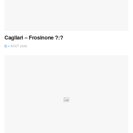
Cagliari – Frosinone ?:?
4 AOÛT 2026