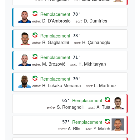
Remplacement
78'
D. D'Ambrosio
D. Dumfries
entre:
sort:
Remplacement
78'
R. Gagliardini
H. Çalhanoğlu
entre:
sort:
Remplacement
71'
M. Brozović
H. Mkhitaryan
entre:
sort:
Remplacement
70'
R. Lukaku Menama
L. Martínez
entre:
sort:
Remplacement
65'
S. Romagnoli
A. Tuia
entre:
sort:
Remplacement
57'
A. Blin
Y. Maleh
entre:
sort: