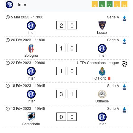
Inter
N
V
V
N
N
5 Mar 2023
-
17h00
Serie A
2
0
Inter
Lecce
26 Fév 2023
-
11h30
Serie A
1
0
Bologna
Inter
22 Fév 2023
-
20h00
UEFA Champions League
1
0
Inter
FC Porto
18 Fév 2023
-
19h45
Serie A
3
1
Inter
Udinese
13 Fév 2023
-
19h45
Serie A
0
0
Sampdoria
Inter