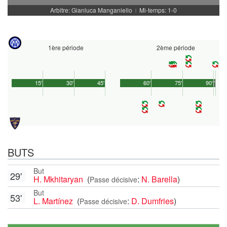
Arbitre: Gianluca Manganiello
Mi-temps: 1-0
|
1ère période
2ème période
15'
30'
45'
60'
75'
90'
1'
BUTS
But
29'
H. Mkhitaryan
(
:
N. Barella
)
Passe décisive
But
53'
L. Martínez
(
:
D. Dumfries
)
Passe décisive