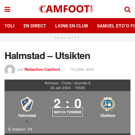
TOLI
EN DIRECT
LIONS EN CLUB
SAMUEL ETO’O FI
PUBLICITÉ
Halmstad – Utsikten
par
Redaction Camfoot
15 juillet 2024
Amicaux - Clubs
Journée 3
|
30 Jan 2024
-
15h00
2
:
0
MATCH TERMINÉ
Halmstad
Utsikten
B. Ingason
64'