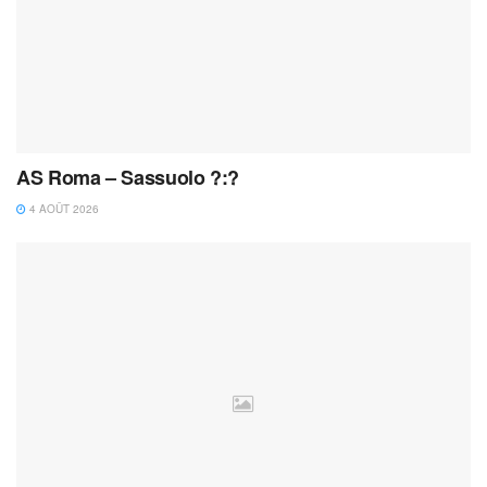
AS Roma – Sassuolo ?:?
4 AOÛT 2026