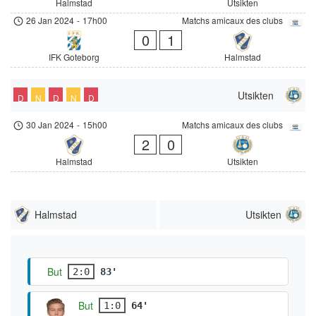
Halmstad
Utsikten
26 Jan 2024
-
17h00
Matchs amicaux des clubs
0
1
IFK Goteborg
Halmstad
Utsikten
D
N
D
N
D
30 Jan 2024
-
15h00
Matchs amicaux des clubs
2
0
Halmstad
Utsikten
Halmstad
Utsikten
But
2:0
83'
But
1:0
64'