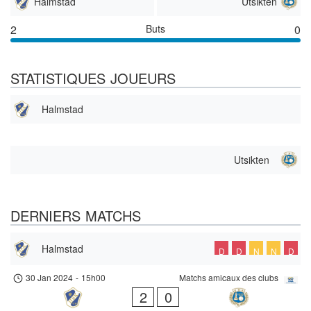
Halmstad
Utsikten
2
Buts
0
STATISTIQUES JOUEURS
Halmstad
Utsikten
DERNIERS MATCHS
Halmstad
D
D
N
N
D
30 Jan 2024
-
15h00
Matchs amicaux des clubs
2
0