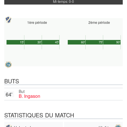
Mi-temps: 0-0
1ère période
2ème période
15'
30'
45'
60'
75'
90'
BUTS
But
64'
B. Ingason
STATISTIQUES DU MATCH