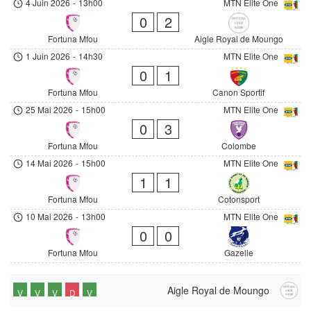
4 Juin 2026
-
13h00
MTN Elite One
0
2
Fortuna Mfou
Aigle Royal de Moungo
1 Juin 2026
-
14h30
MTN Elite One
0
1
Fortuna Mfou
Canon Sportif
25 Mai 2026
-
15h00
MTN Elite One
0
3
Fortuna Mfou
Colombe
14 Mai 2026
-
15h00
MTN Elite One
1
1
Fortuna Mfou
Cotonsport
10 Mai 2026
-
13h00
MTN Elite One
0
0
Fortuna Mfou
Gazelle
Aigle Royal de Moungo
V
V
V
D
V