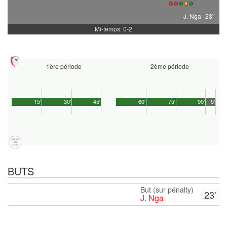
J. Nga
23'
Mi-temps: 0-2
1ère période
2ème période
15'
30'
45'
60'
75'
90'
5'
BUTS
But (sur pénalty)
23'
J. Nga