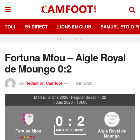
TOLI
EN DIRECT
LIONS EN CLUB
SAMUEL ETO’O FI
PUBLICITÉ
Fortuna Mfou – Aigle Royal
de Moungo 0:2
par
Redaction Camfoot
4 juin 2026
MTN Elite One 2026
Regular Season - 22
|
4 Juin 2026
-
13h00
0
:
2
MATCH TERMINÉ
Fortuna Mfou
Aigle Royal de
Moungo