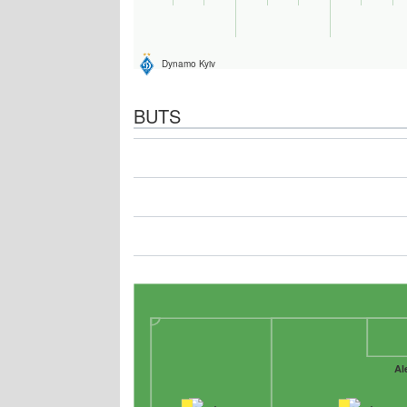
Dynamo Kyiv
BUTS
Al