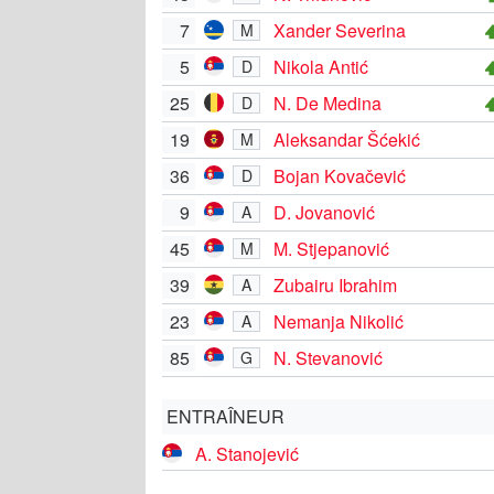
7
Xander Severina
M
5
Nikola Antić
D
25
N. De Medina
D
19
Aleksandar Šćekić
M
36
Bojan Kovačević
D
9
D. Jovanović
A
45
M. Stjepanović
M
39
Zubairu Ibrahim
A
23
Nemanja Nikolić
A
85
N. Stevanović
G
ENTRAÎNEUR
A. Stanojević