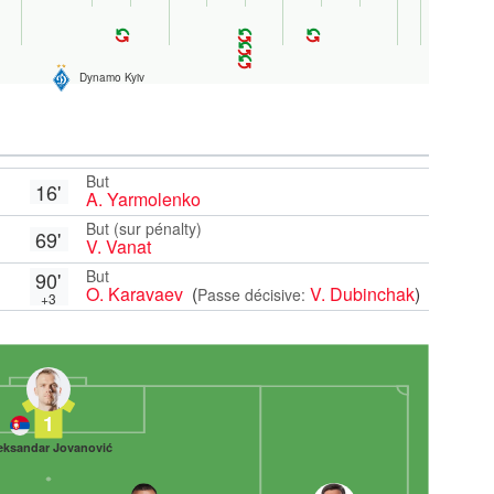
Dynamo Kyiv
But
16'
A. Yarmolenko
But (sur pénalty)
69'
V. Vanat
But
90'
O. Karavaev
(
V. Dubinchak
)
Passe décisive:
+3
1
eksandar Jovanović