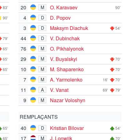
20
O. Karavaev
M
83'
90'
4
D. Popov
D
90'
3
Maksym Diachuk
D
54'
44
V. Dubinchak
D
79'
76
O. Pikhalyonok
M
65'
29
V. Buyalskyi
M
65'
70'
10
M. Shaparenko
M
65'
70'
7
A. Yarmolenko
M
16'
70'
11
V. Vanat
A
69'
79'
9
Nazar Voloshyn
M
REMPLAÇANTS
40
Kristian Bilovar
D
65'
54'
17
J. Lonwijk
M
65'
70'