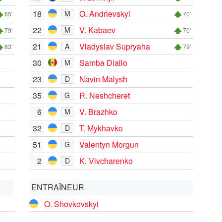
18
O. Andrievskyi
M
65'
70'
22
V. Kabaev
M
79'
70'
21
Vladyslav Supryaha
A
83'
79'
30
Samba Diallo
M
23
Navin Malysh
D
35
R. Neshcheret
G
6
V. Brazhko
M
32
T. Mykhavko
D
51
Valentyn Morgun
G
2
K. Vivcharenko
D
ENTRAÎNEUR
O. Shovkovskyi