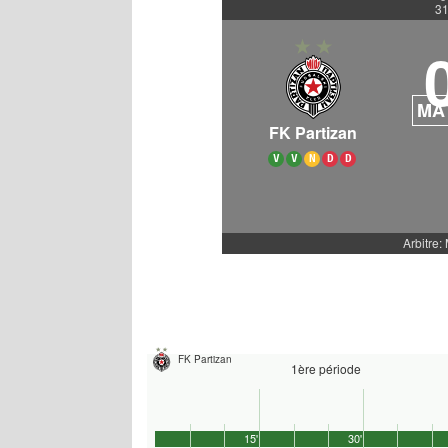
31
MA
FK Partizan
V
V
N
D
D
Arbitre:
FK Partizan
1ère période
15'
30'