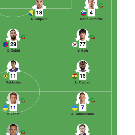
18
4
N. Mujakić
Mario Jurčevič
29
77
G. Zahid
Y. Goh
11
16
Saldanha
L. Owusu
11
7
V. Vanat
A. Yarmolenko