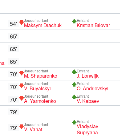
Joueur sortant
Entrant
54'
Maksym Diachuk
Kristian Bilovar
65'
65'
65'
na
Joueur sortant
Entrant
70'
M. Shaparenko
J. Lonwijk
Joueur sortant
Entrant
70'
V. Buyalskyi
O. Andrievskyi
Joueur sortant
Entrant
70'
A. Yarmolenko
V. Kabaev
79'
Entrant
Joueur sortant
Vladyslav
79'
V. Vanat
Supryaha