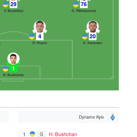
29
76
V. Buyalskyi
O. Pikhalyonok
4
20
k
D. Popov
O. Karavaev
1
H. Bushchan
Dynamo Kyiv
1
H. Bushchan
G