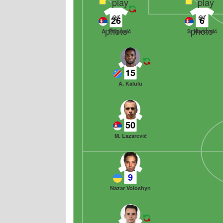
26
6
A. Filipović
S. Marković
15
A. Kalulu
50
M. Lazarević
9
Nazar Voloshyn