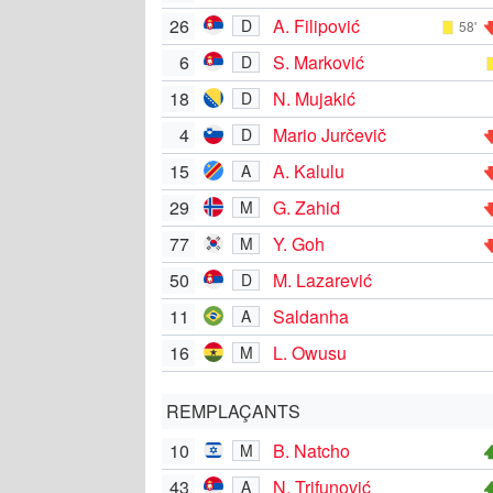
26
A. Filipović
D
58'
6
S. Marković
D
18
N. Mujakić
D
4
Mario Jurčevič
D
15
A. Kalulu
A
29
G. Zahid
M
77
Y. Goh
M
50
M. Lazarević
D
11
Saldanha
A
16
L. Owusu
M
REMPLAÇANTS
10
B. Natcho
M
43
N. Trifunović
A