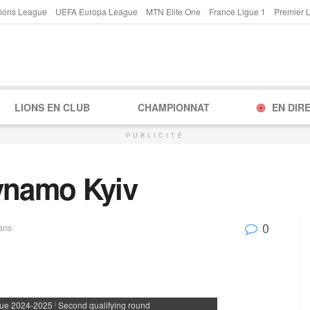
ions League
UEFA Europa League
MTN Elite One
France Ligue 1
Premier 
LIONS EN CLUB
CHAMPIONNAT
EN DIR
PUBLICITÉ
ynamo Kyiv
0
ans
ue 2024-2025
Second qualifying round
|