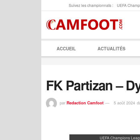
Suivez les championnats :
UEFA Champ
ACCUEIL
ACTUALITÉS
FK Partizan – D
par
Redaction Camfoot
5 août 2024
d
UEFA Champions Leag