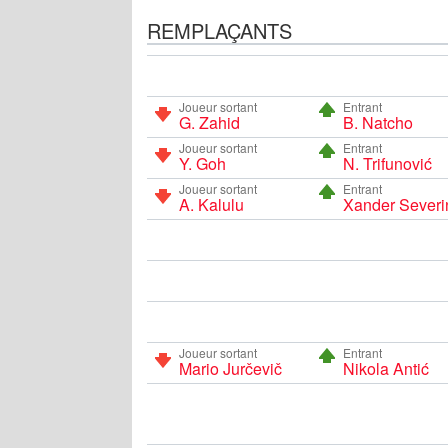
REMPLAÇANTS
Joueur sortant
Entrant
G. Zahid
B. Natcho
Joueur sortant
Entrant
Y. Goh
N. Trifunović
Joueur sortant
Entrant
A. Kalulu
Xander Severi
Joueur sortant
Entrant
Mario Jurčevič
Nikola Antić