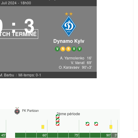
 Juil 2024
-
18h00
0
:
3
TCH TERMINÉ
Dynamo Kyiv
V
N
N
V
V
A. Yarmolenko
16'
V. Vanat
69'
O. Karavaev
90'+3'
 M. Barbu
Mi-temps: 0-1
|
FK Partizan
2ème période
45'
60'
75'
90'
3'