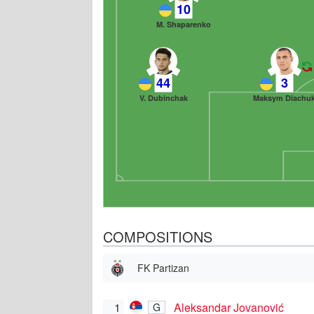
10
M. Shaparenko
44
3
V. Dubinchak
Maksym Diachu
COMPOSITIONS
FK Partizan
1
Aleksandar Jovanović
G