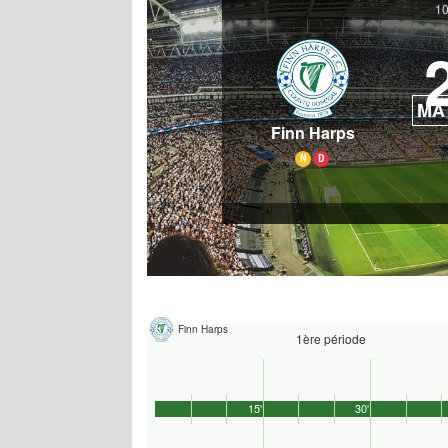
10
MA
Finn Harps
N
D
Finn Harps
1ère période
15'
30'