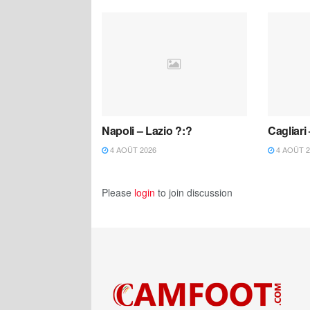
Napoli – Lazio ?:?
Cagliari
4 AOÛT 2026
4 AOÛT 2
Please
login
to join discussion