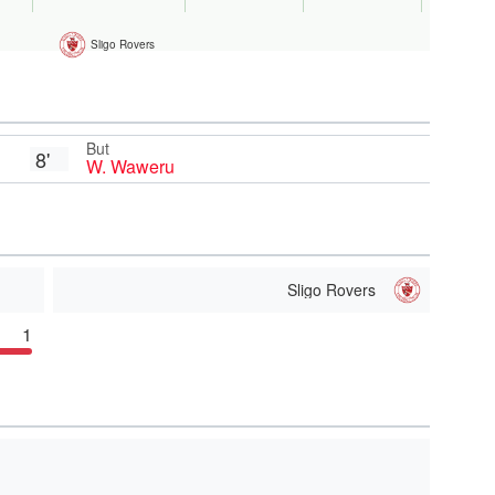
Sligo Rovers
But
8'
W. Waweru
Sligo Rovers
1