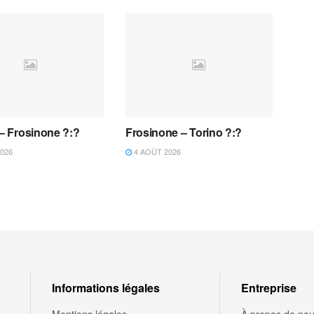
 – Frosinone ?:?
Frosinone – Torino ?:?
026
4 AOÛT 2026
Informations légales
Entreprise