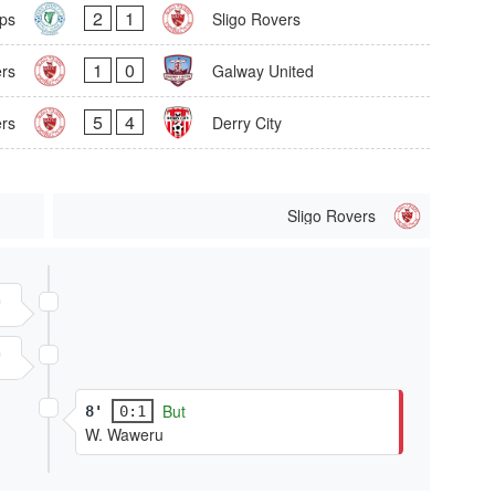
2
1
ps
Sligo Rovers
1
0
ers
Galway United
5
4
ers
Derry City
Sligo Rovers
'
'
But
8'
0:1
W. Waweru