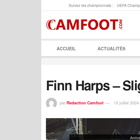
Suivez les championnats :
UEFA Champ
ACCUEIL
ACTUALITÉS
Finn Harps – Sl
par
Redaction Camfoot
15 juillet 2024
Amica