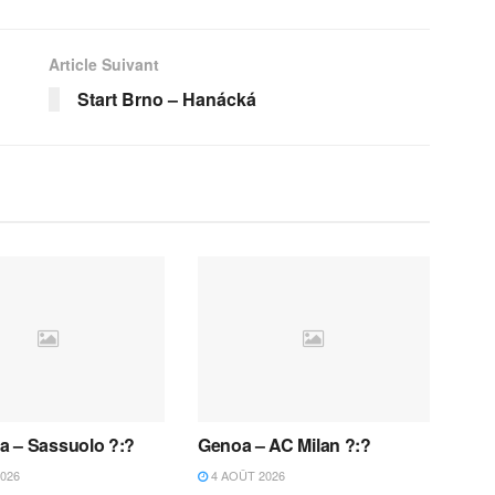
Article Suivant
Start Brno – Hanácká
 – Sassuolo ?:?
Genoa – AC Milan ?:?
026
4 AOÛT 2026