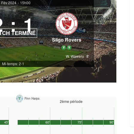
 Fév 2024
-
15h00
2
:
1
TCH TERMINÉ
Sligo Rovers
V
V
W. Waweru
8'
Mi-temps: 2-1
Finn Harps
2ème période
45'
60'
75'
90'