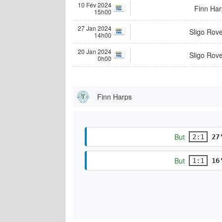
10 Fév 2024
Finn Har
15h00
27 Jan 2024
Sligo Rov
14h00
20 Jan 2024
Sligo Rov
0h00
Finn Harps
But
2:1
27
But
1:1
16