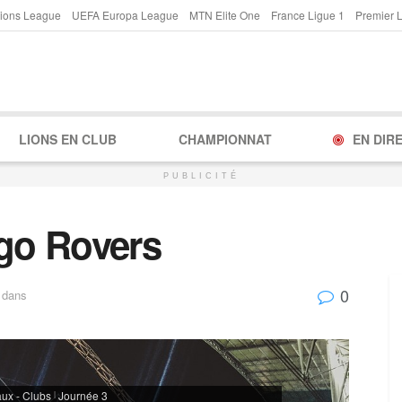
ions League
UEFA Europa League
MTN Elite One
France Ligue 1
Premier 
LIONS EN CLUB
CHAMPIONNAT
EN DIR
PUBLICITÉ
igo Rovers
0
dans
ux - Clubs
Journée 3
|