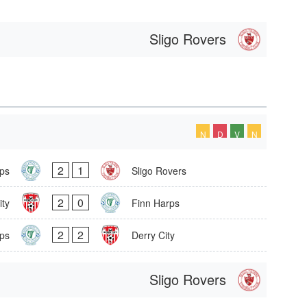
Sligo Rovers
N
D
V
N
2
1
ps
Sligo Rovers
2
0
ity
Finn Harps
2
2
ps
Derry City
Sligo Rovers