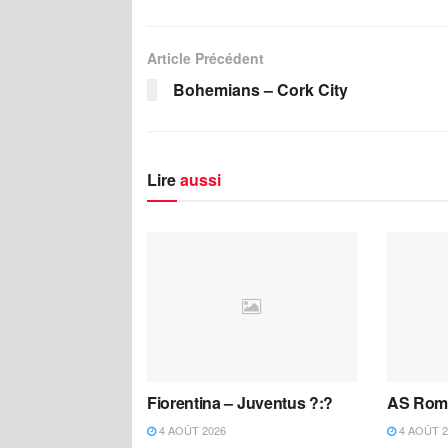
Article Précédent
Bohemians – Cork City
Lire
aussi
Fiorentina – Juventus ?:?
AS Roma
4 AOÛT 2026
4 AOÛT 2