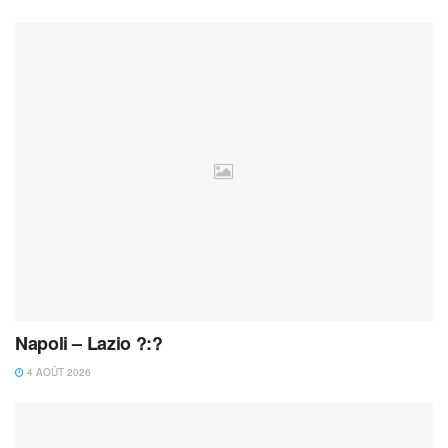
Napoli – Lazio ?:?
4 AOÛT 2026