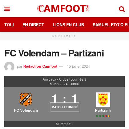
TOLI
EN DIRECT
LIONS EN CLUB
SAMUEL ETO’O FI
PUBLICITÉ
FC Volendam – Partizani
par
Redaction Camfoot
15 juillet 2024
Amicaux - Clubs
Journée 3
|
5 Jan 2024
-
0h00
1
:
1
MATCH TERMINÉ
FC Volendam
Partizani
Mi-temps: -