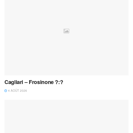
Cagliari – Frosinone ?:?
4 AOÛT 2026