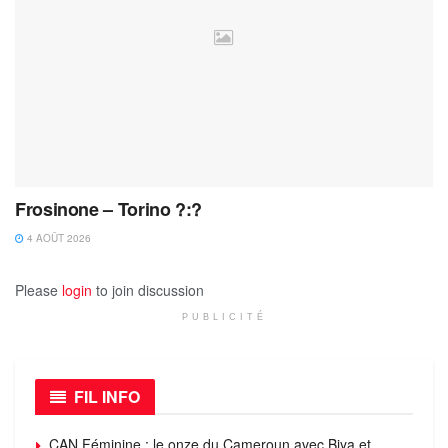
Frosinone – Torino ?:?
4 AOÛT 2026
Please
login
to join discussion
PUBLICITÉ
FIL INFO
CAN Féminine : le onze du Cameroun avec Biya et