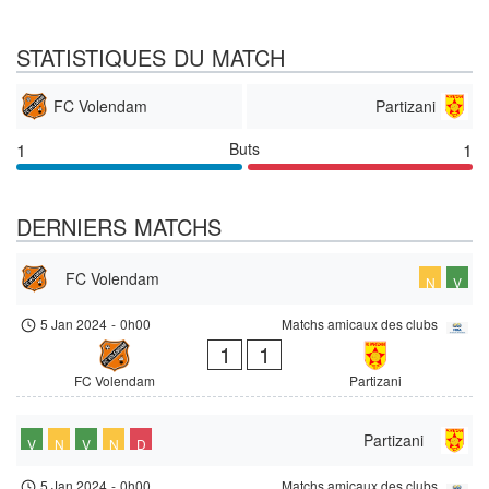
STATISTIQUES DU MATCH
FC Volendam
Partizani
1
Buts
1
DERNIERS MATCHS
FC Volendam
N
V
5 Jan 2024
-
0h00
Matchs amicaux des clubs
1
1
FC Volendam
Partizani
Partizani
V
N
V
N
D
5 Jan 2024
-
0h00
Matchs amicaux des clubs