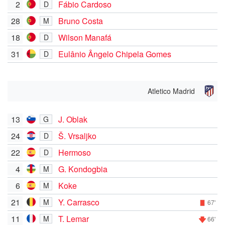
2
Fábio Cardoso
D
28
Bruno Costa
M
18
Wilson Manafá
D
31
Eulânio Ângelo Chipela Gomes
D
Atletico Madrid
13
J. Oblak
G
24
Š. Vrsaljko
D
22
Hermoso
D
4
G. Kondogbia
M
6
Koke
M
21
Y. Carrasco
M
67'
11
T. Lemar
M
66'