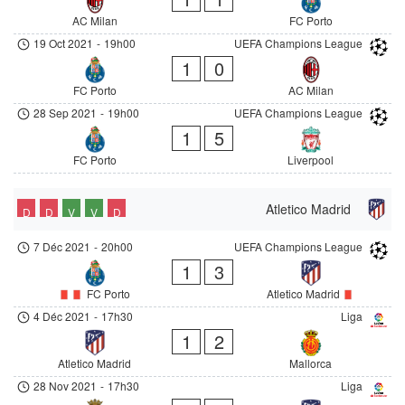
AC Milan
FC Porto
19 Oct 2021
-
19h00
UEFA Champions League
1
0
FC Porto
AC Milan
28 Sep 2021
-
19h00
UEFA Champions League
1
5
FC Porto
Liverpool
Atletico Madrid
D
D
V
V
D
7 Déc 2021
-
20h00
UEFA Champions League
1
3
FC Porto
Atletico Madrid
4 Déc 2021
-
17h30
Liga
1
2
Atletico Madrid
Mallorca
28 Nov 2021
-
17h30
Liga