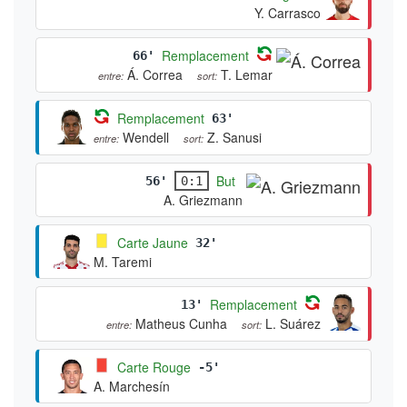
Y. Carrasco
Remplacement
66'
Á. Correa
T. Lemar
entre:
sort:
Remplacement
63'
Wendell
Z. Sanusi
entre:
sort:
But
56'
0:1
A. Griezmann
Carte Jaune
32'
M. Taremi
Remplacement
13'
Matheus Cunha
L. Suárez
entre:
sort:
Carte Rouge
-5'
A. Marchesín