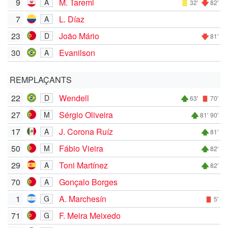
9
M. Taremi
A
32'
82'
7
L. Díaz
A
23
João Mário
D
81'
30
Evanilson
A
REMPLAÇANTS
22
Wendell
D
63'
70'
27
Sérgio Oliveira
M
81'
90'
17
J. Corona Ruíz
A
81'
50
Fábio Vieira
M
82'
29
Toni Martínez
A
82'
70
Gonçalo Borges
A
1
A. Marchesín
G
5'
71
F. Meira Meixedo
G