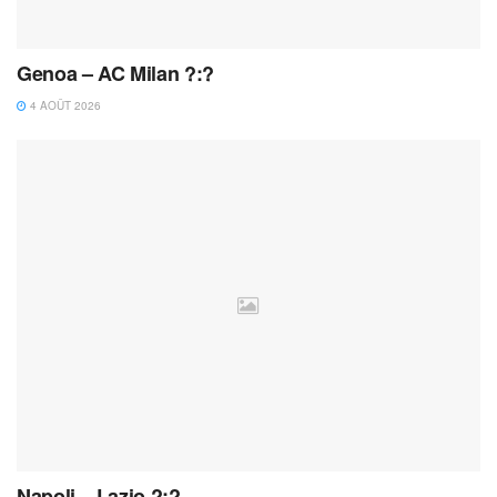
Genoa – AC Milan ?:?
4 AOÛT 2026
Napoli – Lazio ?:?