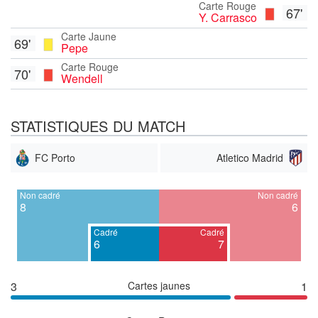
Carte Rouge
67'
Y. Carrasco
Carte Jaune
69'
Pepe
Carte Rouge
70'
Wendell
STATISTIQUES DU MATCH
FC Porto
Atletico Madrid
Non cadré
Non cadré
8
6
Cadré
Cadré
6
7
3
Cartes jaunes
1