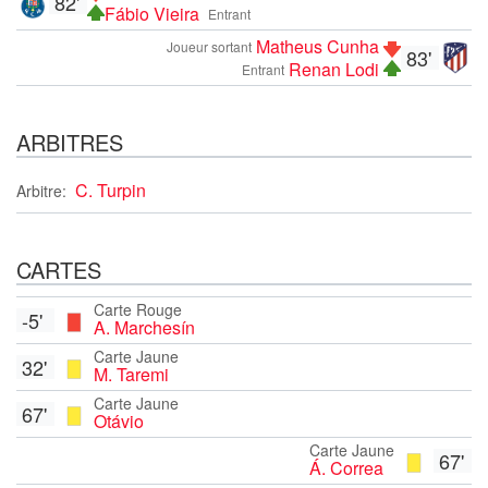
82'
Fábio Vieira
Entrant
Matheus Cunha
Joueur sortant
83'
Renan Lodi
Entrant
ARBITRES
C. Turpin
Arbitre:
CARTES
Carte Rouge
-5'
A. Marchesín
Carte Jaune
32'
M. Taremi
Carte Jaune
67'
Otávio
Carte Jaune
67'
Á. Correa