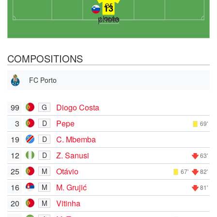
13
J. Oblak
COMPOSITIONS
FC Porto
99
Diogo Costa
G
3
Pepe
D
69'
19
C. Mbemba
D
12
Z. Sanusi
D
63'
25
Otávio
M
67'
82'
16
M. Grujić
M
81'
20
Vitinha
M