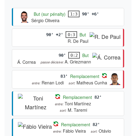
But (sur pénalty)
1:3
90' +6'
Sérgio Oliveira
But
90' +2'
0:3
R. De Paul
But
90'
0:2
A. Griezmann
Á. Correa
passe décisive:
Remplacement
83'
Renan Lodi
Matheus Cunha
entre:
sort:
Remplacement
82'
Toni Martínez
entre:
M. Taremi
sort:
Remplacement
82'
Fábio Vieira
Otávio
entre:
sort: