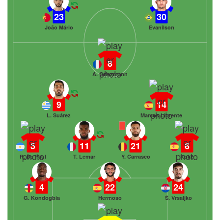
23
30
João Mário
Evanilson
8
A. Griezmann
9
14
L. Suárez
Marcos Llorente
5
11
21
6
R. De Paul
T. Lemar
Y. Carrasco
Koke
4
22
24
G. Kondogbia
Hermoso
Š. Vrsaljko