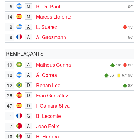
5
R. De Paul
M
90'
14
Marcos Llorente
M
9
L. Suárez
A
13'
8
A. Griezmann
A
56'
REMPLAÇANTS
19
Matheus Cunha
A
13'
83'
10
Á. Correa
A
66'
67'
90'
12
Renan Lodi
D
83'
38
Fran González
D
47
I. Cámara Silva
D
1
B. Lecomte
G
7
João Félix
A
16
H. Herrera
M