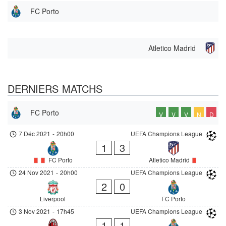
FC Porto
Atletico Madrid
DERNIERS MATCHS
FC Porto
V
V
V
N
D
7 Déc 2021
-
20h00
UEFA Champions League
1
3
FC Porto
Atletico Madrid
24 Nov 2021
-
20h00
UEFA Champions League
2
0
Liverpool
FC Porto
3 Nov 2021
-
17h45
UEFA Champions League
1
1