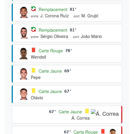
Remplacement
81'
J. Corona Ruíz
M. Grujić
entre:
sort:
Remplacement
81'
Sérgio Oliveira
João Mário
entre:
sort:
Carte Rouge
70'
Wendell
Carte Jaune
69'
Pepe
Carte Jaune
67'
Otávio
Carte Jaune
67'
Á. Correa
Carte Rouge
67'