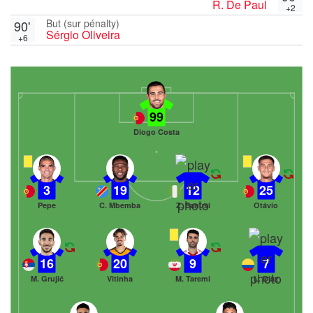
R. De Paul
+2
But (sur pénalty)
90'
Sérgio Oliveira
+6
99
Diogo Costa
3
19
12
25
Pepe
C. Mbemba
Z. Sanusi
Otávio
16
20
9
7
M. Grujić
Vitinha
M. Taremi
L. Díaz