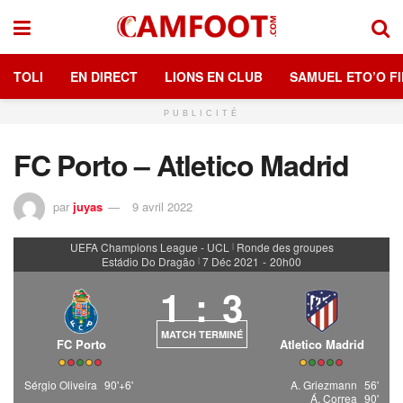
TOLI
EN DIRECT
LIONS EN CLUB
SAMUEL ETO’O FI
PUBLICITÉ
FC Porto – Atletico Madrid
par
juyas
9 avril 2022
UEFA Champions League - UCL
Ronde des groupes
|
Estádio Do Dragão
7 Déc 2021
-
20h00
|
1
:
3
MATCH TERMINÉ
FC Porto
Atletico Madrid
Sérgio Oliveira
90'+6'
A. Griezmann
56'
Á. Correa
90'