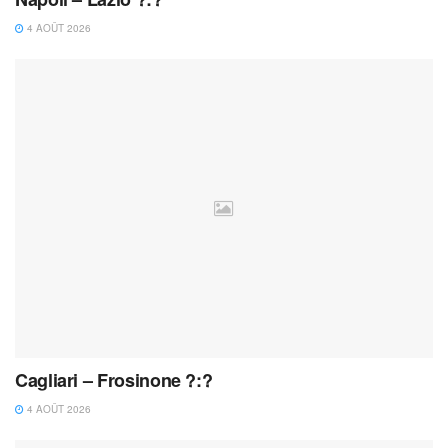
4 AOÛT 2026
Cagliari – Frosinone ?:?
4 AOÛT 2026