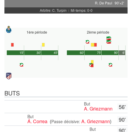
R. De Paul
90'+2'
Arbitre: C. Turpin
Mi-temps: 0-0
|
1ère période
2ème période
15'
30'
45'
60'
75'
90'
6'
BUTS
But
56'
A. Griezmann
But
90'
Á. Correa
(
A. Griezmann
)
Passe décisive:
But
90'