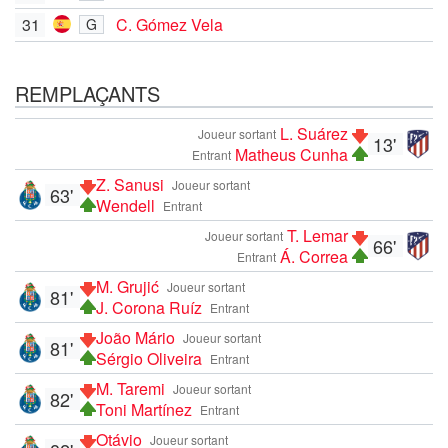
31
C. Gómez Vela
G
REMPLAÇANTS
L. Suárez
Joueur sortant
13'
Matheus Cunha
Entrant
Z. Sanusi
Joueur sortant
63'
Wendell
Entrant
T. Lemar
Joueur sortant
66'
Á. Correa
Entrant
M. Grujić
Joueur sortant
81'
J. Corona Ruíz
Entrant
João Mário
Joueur sortant
81'
Sérgio Oliveira
Entrant
M. Taremi
Joueur sortant
82'
Toni Martínez
Entrant
Otávio
Joueur sortant