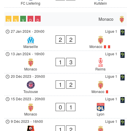
FC Liefering
Kufstein
Monaco
N
N
V
D
D
27 Jan 2024
-
20h00
Ligue 1
2
2
Marseille
Monaco
13 Jan 2024
-
16h00
Ligue 1
1
3
Monaco
Reims
20 Déc 2023
-
20h00
Ligue 1
1
2
Toulouse
Monaco
15 Déc 2023
-
20h00
Ligue 1
0
1
Monaco
Lyon
9 Déc 2023
-
16h00
Ligue 1
1
2