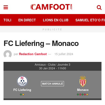
TOLI
EN DIRECT
LIONS EN CLUB
SAMUEL ETO’O FI
PUBLICITÉ
FC Liefering – Monaco
par
Redaction Camfoot
15 juillet 2024
Amicaux - Clubs
Journée 3
|
30 Jan 2024
-
11h00
MATCH ANNULÉ
FC Liefering
Monaco