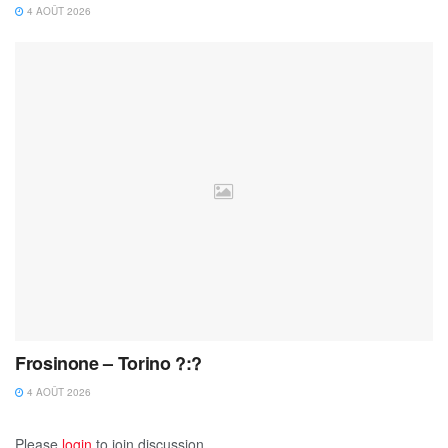
4 AOÛT 2026
Frosinone – Torino ?:?
4 AOÛT 2026
Please
login
to join discussion