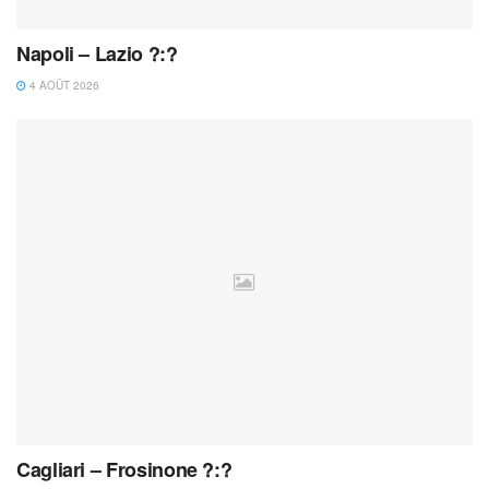
Napoli – Lazio ?:?
4 AOÛT 2026
Cagliari – Frosinone ?:?