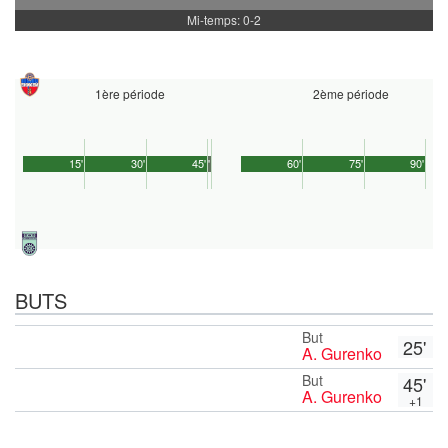
Mi-temps: 0-2
1ère période
2ème période
15'
30'
45'
1'
60'
75'
90'
BUTS
But
25'
A. Gurenko
But
45'
A. Gurenko
+1