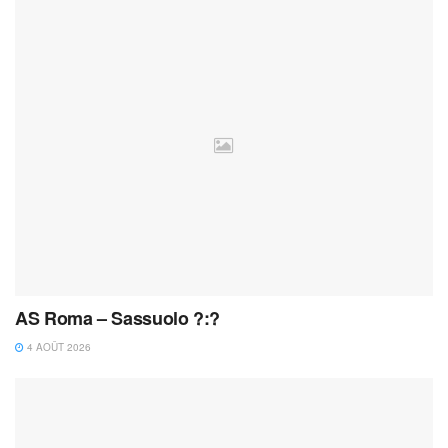
AS Roma – Sassuolo ?:?
4 AOÛT 2026