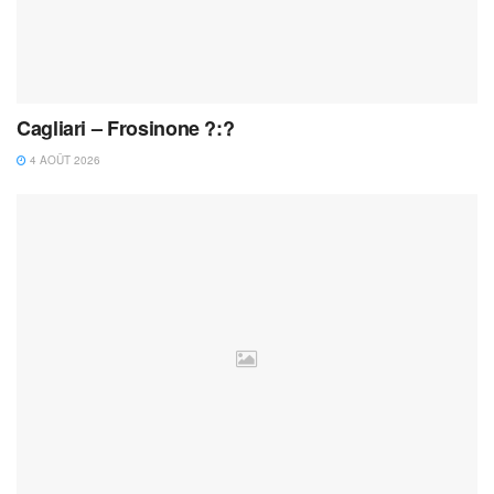
Cagliari – Frosinone ?:?
4 AOÛT 2026