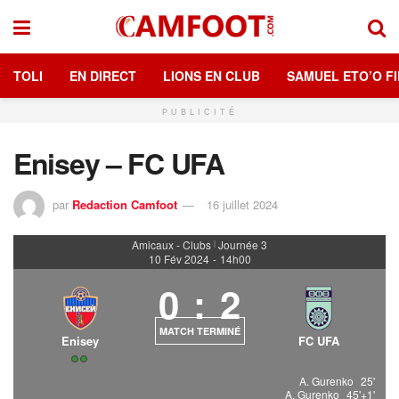
TOLI
EN DIRECT
LIONS EN CLUB
SAMUEL ETO’O FI
PUBLICITÉ
Enisey – FC UFA
par
Redaction Camfoot
16 juillet 2024
Amicaux - Clubs
Journée 3
|
10 Fév 2024
-
14h00
0
:
2
MATCH TERMINÉ
Enisey
FC UFA
A. Gurenko
25'
A. Gurenko
45'+1'