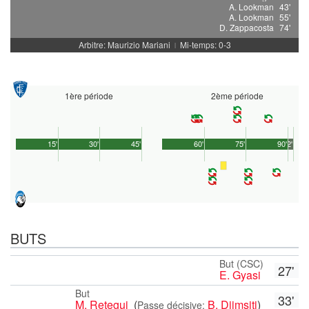
A. Lookman
43'
A. Lookman
55'
D. Zappacosta
74'
Arbitre: Maurizio Mariani
Mi-temps: 0-3
|
1ère période
2ème période
15'
30'
45'
60'
75'
90'
2'
BUTS
But (CSC)
27'
E. Gyasi
But
33'
M. Retegui
(
B. Djimsiti
)
Passe décisive: