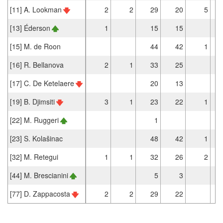
[11] A. Lookman
2
2
29
20
5
[13] Éderson
1
15
15
[15] M. de Roon
44
42
1
[16] R. Bellanova
2
1
33
25
[17] C. De Ketelaere
20
13
[19] B. Djimsiti
3
1
23
22
1
[22] M. Ruggeri
1
[23] S. Kolašinac
48
42
1
[32] M. Retegui
1
1
32
26
2
[44] M. Brescianini
5
3
[77] D. Zappacosta
2
2
29
22