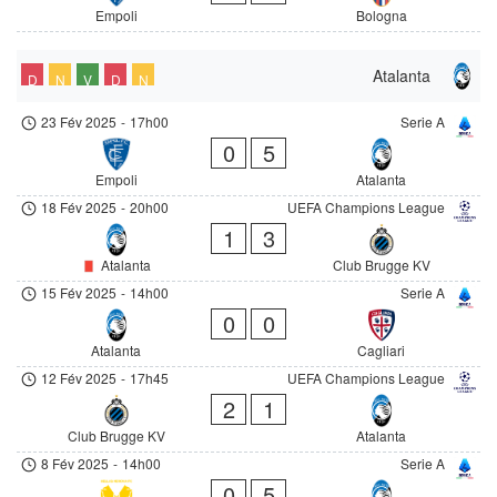
Empoli
Bologna
Atalanta
D
N
V
D
N
23 Fév 2025
-
17h00
Serie A
0
5
Empoli
Atalanta
18 Fév 2025
-
20h00
UEFA Champions League
1
3
Atalanta
Club Brugge KV
15 Fév 2025
-
14h00
Serie A
0
0
Atalanta
Cagliari
12 Fév 2025
-
17h45
UEFA Champions League
2
1
Club Brugge KV
Atalanta
8 Fév 2025
-
14h00
Serie A
0
5