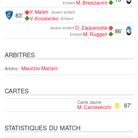
M. Brescianini
Entrant
Y. Maleh
Joueur sortant
83'
V. Kovalenko
Entrant
D. Zappacosta
Joueur sortant
86'
M. Ruggeri
Entrant
ARBITRES
Maurizio Mariani
Arbitre:
CARTES
Carte Jaune
67'
M. Carnesecchi
STATISTIQUES DU MATCH