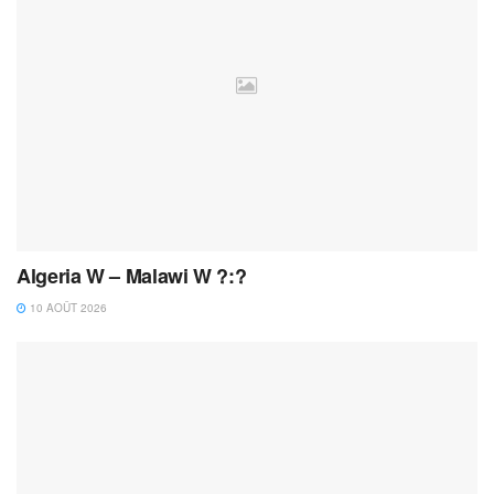
Algeria W – Malawi W ?:?
10 AOÛT 2026