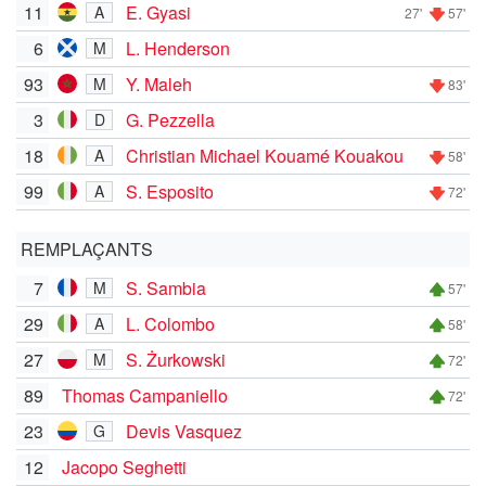
11
E. Gyasi
A
27'
57'
6
L. Henderson
M
93
Y. Maleh
M
83'
3
G. Pezzella
D
18
Christian Michael Kouamé Kouakou
A
58'
99
S. Esposito
A
72'
REMPLAÇANTS
7
S. Sambia
M
57'
29
L. Colombo
A
58'
27
S. Żurkowski
M
72'
89
Thomas Campaniello
72'
23
Devis Vasquez
G
12
Jacopo Seghetti