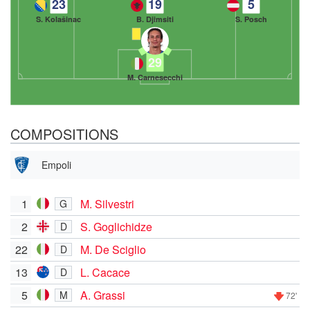
23
19
5
S. Kolašinac
B. Djimsiti
S. Posch
29
M. Carnesecchi
COMPOSITIONS
Empoli
1
M. Silvestri
G
2
S. Goglichidze
D
22
M. De Sciglio
D
13
L. Cacace
D
5
A. Grassi
M
72'