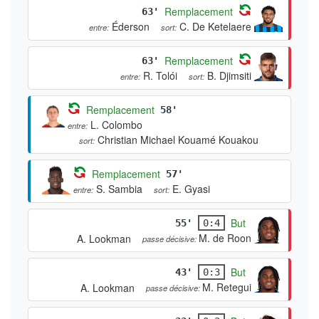
Remplacement
63'
Éderson
C. De Ketelaere
entre:
sort:
Remplacement
63'
R. Tolói
B. Djimsiti
entre:
sort:
Remplacement
58'
L. Colombo
entre:
Christian Michael Kouamé Kouakou
sort:
Remplacement
57'
S. Sambia
E. Gyasi
entre:
sort:
But
55'
0:4
M. de Roon
A. Lookman
passe décisive:
But
43'
0:3
M. Retegui
A. Lookman
passe décisive: