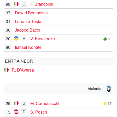
98
F. Brancolini
G
37
Dawid Bembnista
31
Lorenzo Tosto
36
Jacopo Bacci
20
V. Kovalenko
M
83'
90
Ismael Konate
ENTRAÎNEUR
R. D’Aversa
Atalanta
29
M. Carnesecchi
G
67'
5
S. Posch
D