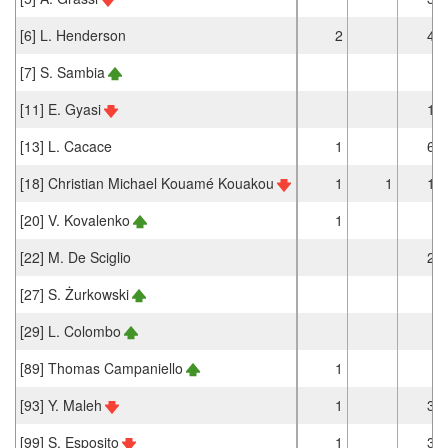
[6] L. Henderson
2
49
[7] S. Sambia
9
[11] E. Gyasi
13
[13] L. Cacace
1
61
[18] Christian Michael Kouamé Kouakou
1
1
18
[20] V. Kovalenko
1
3
[22] M. De Sciglio
27
[27] S. Żurkowski
5
[29] L. Colombo
9
[89] Thomas Campaniello
1
9
[93] Y. Maleh
1
34
[99] S. Esposito
1
30