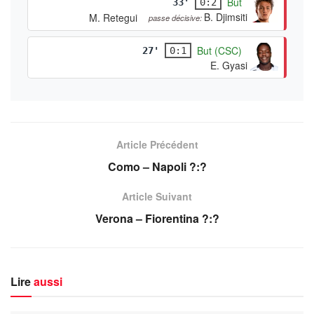
But
33'
0:2
B. Djimsiti
M. Retegui
passe décisive:
But (CSC)
27'
0:1
E. Gyasi
Article Précédent
Como – Napoli ?:?
Article Suivant
Verona – Fiorentina ?:?
Lire
aussi