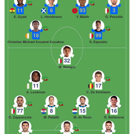
11
6
93
3
E. Gyasi
L. Henderson
Y. Maleh
G. Pezzella
18
99
Christian Michael Kouamé Kouakou
S. Esposito
32
M. Retegui
11
17
A. Lookman
C. De Ketelaere
77
8
15
16
D. Zappacosta
M. Pašalić
M. de Roon
R. Bellanova