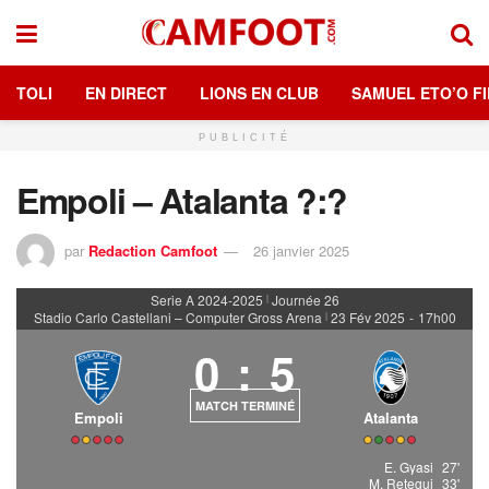
TOLI
EN DIRECT
LIONS EN CLUB
SAMUEL ETO’O FI
PUBLICITÉ
Empoli – Atalanta ?:?
par
Redaction Camfoot
26 janvier 2025
Serie A 2024-2025
Journée 26
|
Stadio Carlo Castellani – Computer Gross Arena
23 Fév 2025
-
17h00
|
0
:
5
MATCH TERMINÉ
Empoli
Atalanta
E. Gyasi
27'
M. Retegui
33'