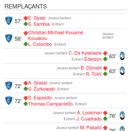
REMPLAÇANTS
E. Gyasi
Joueur sortant
57'
S. Sambia
Entrant
Christian Michael Kouamé
Joueur
58'
sortant
Kouakou
L. Colombo
Entrant
C. De Ketelaere
Joueur sortant
63'
Éderson
Entrant
B. Djimsiti
Joueur sortant
63'
R. Tolói
Entrant
A. Grassi
Joueur sortant
72'
S. Żurkowski
Entrant
S. Esposito
Joueur sortant
72'
Thomas Campaniello
Entrant
A. Lookman
Joueur sortant
76'
J. Cuadrado
Entrant
M. Pašalić
Joueur sortant
76'