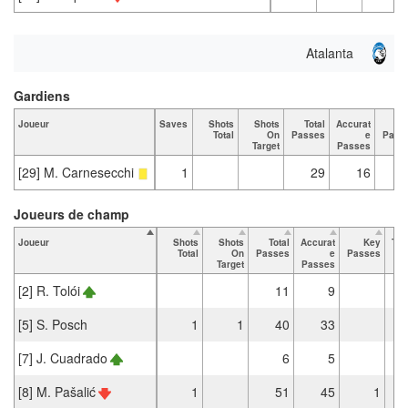
Atalanta
Gardiens
Joueur
Saves
Shots
Shots
Total
Accurat
K
Total
On
Passes
e
Pass
Target
Passes
[29] M. Carnesecchi
1
29
16
Joueurs de champ
Joueur
Shots
Shots
Total
Accurat
Key
Tac
Total
On
Passes
e
Passes
Target
Passes
[2] R. Tolói
11
9
[5] S. Posch
1
1
40
33
[7] J. Cuadrado
6
5
[8] M. Pašalić
1
51
45
1