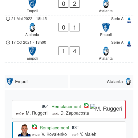
0
2
Empoli
Atalanta
21 Mai 2022
-
18h45
Serie A
0
1
Atalanta
Empoli
17 Oct 2021
-
13h00
Serie A
1
4
Empoli
Atalanta
Empoli
Atalanta
Remplacement
86'
M. Ruggeri
D. Zappacosta
entre:
sort:
Remplacement
83'
V. Kovalenko
Y. Maleh
entre:
sort: