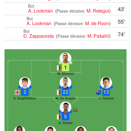
But
43'
A. Lookman
(
M. Retegui
)
Passe décisive:
But
55'
A. Lookman
(
M. de Roon
)
Passe décisive:
But
74'
D. Zappacosta
(
M. Pašalić
)
Passe décisive:
1
M. Silvestri
2
22
13
S. Goglichidze
M. De Sciglio
L. Cacace
5
A. Grassi