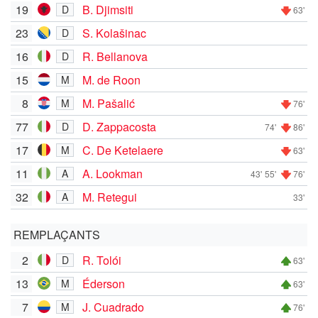
19
B. Djimsiti
D
63'
23
S. Kolašinac
D
16
R. Bellanova
D
15
M. de Roon
M
8
M. Pašalić
M
76'
77
D. Zappacosta
D
74'
86'
17
C. De Ketelaere
M
63'
11
A. Lookman
A
43'
55'
76'
32
M. Retegui
A
33'
REMPLAÇANTS
2
R. Tolói
D
63'
13
Éderson
M
63'
7
J. Cuadrado
M
76'