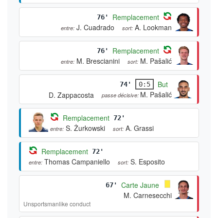
Remplacement
76'
J. Cuadrado
A. Lookman
entre:
sort:
Remplacement
76'
M. Brescianini
M. Pašalić
entre:
sort:
But
74'
0:5
M. Pašalić
D. Zappacosta
passe décisive:
Remplacement
72'
S. Żurkowski
A. Grassi
entre:
sort:
Remplacement
72'
Thomas Campaniello
S. Esposito
entre:
sort:
Carte Jaune
67'
M. Carnesecchi
Unsportsmanlike conduct