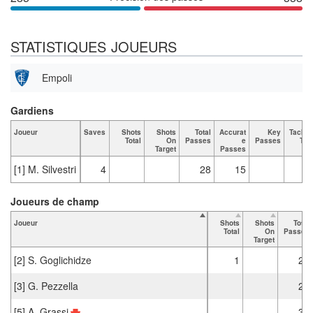
STATISTIQUES JOUEURS
Empoli
Gardiens
Joueur
Saves
Shots
Shots
Total
Accurat
Key
Tackle
Total
On
Passes
e
Passes
Tota
Target
Passes
[1] M. Silvestri
4
28
15
Joueurs de champ
Joueur
Shots
Shots
Total
Total
On
Passes
Target
[2] S. Goglichidze
1
27
[3] G. Pezzella
22
[5] A. Grassi
32