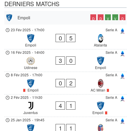
DERNIERS MATCHS
Empoli
D
D
V
V
D
23 Fév 2025
-
17h00
Serie A
0
5
Empoli
Atalanta
16 Fév 2025
-
14h00
Serie A
3
0
Udinese
Empoli
8 Fév 2025
-
17h00
Serie A
0
2
Empoli
AC Milan
2 Fév 2025
-
11h30
Serie A
4
1
Juventus
Empoli
25 Jan 2025
-
19h45
Serie A
1
1