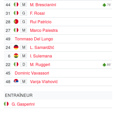
44
M. Brescianini
M
76'
31
F. Rossi
G
28
Rui Patrício
G
27
Marco Palestra
M
49
Tommaso Del Lungo
24
L. Samardžić
M
6
I. Sulemana
M
22
M. Ruggeri
D
86'
45
Dominic Vavassori
48
Vanja Vlahović
M
ENTRAÎNEUR
G. Gasperini