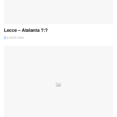
Lecce – Atalanta ?:?
8 AOÛT 2026