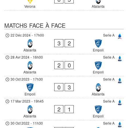
Verona
Atalanta
MATCHS FACE À FACE
22 Déc 2024
-
17h00
Serie A
3
2
Atalanta
Empoli
28 Avr 2024
-
16h00
Serie A
2
0
Atalanta
Empoli
30 Oct 2023
-
17h30
Serie A
0
3
Empoli
Atalanta
17 Mar 2023
-
19h45
Serie A
2
1
Atalanta
Empoli
30 Oct 2022
-
11h30
Serie A