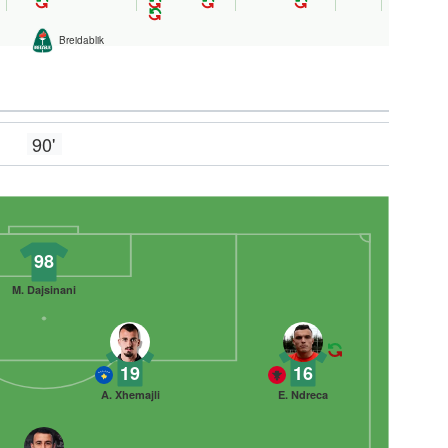
Breidablik
90'
98
M. Dajsinani
19
16
A. Xhemajli
E. Ndreca