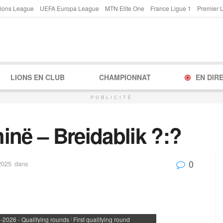
ions League
UEFA Europa League
MTN Elite One
France Ligue 1
Premier 
LIONS EN CLUB
CHAMPIONNAT
EN DIR
PUBLICITÉ
inë – Breidablik ?:?
0
2025
dans
026 - Qualifying rounds
First qualifying round
|