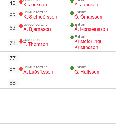
46'
K. Jónsson
A. Jónsson
Joueur sortant
Entrant
63'
K. Steindórsson
Ó. Ómarsson
Joueur sortant
Entrant
63'
A. Bjarnason
Á. Þorsteinsson
Entrant
Joueur sortant
Kristofer Ingi
71'
T. Thomsen
Kristinsson
77'
Joueur sortant
Entrant
85'
A. Lúðvíksson
G. Hallsson
88'