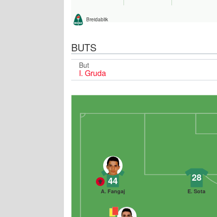
Breidablik
BUTS
But
I. Gruda
28
44
A. Fangaj
E. Sota