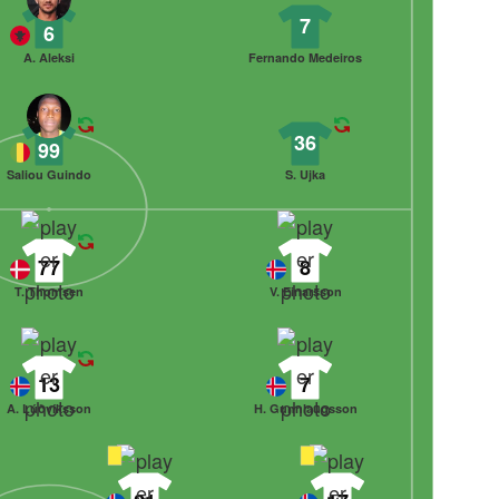
7
6
A. Aleksi
Fernando Medeiros
36
99
Saliou Guindo
S. Ujka
77
8
T. Thomsen
V. Einarsson
13
7
A. Lúðvíksson
H. Gunnlaugsson