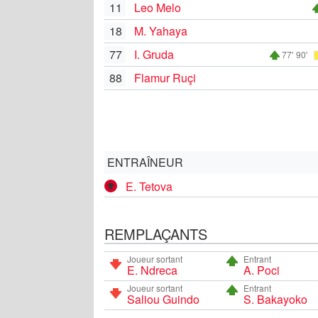
11
Leo Melo
18
M. Yahaya
77
I. Gruda
77'
90'
88
Flamur Ruçi
ENTRAÎNEUR
E. Tetova
REMPLAÇANTS
Joueur sortant
Entrant
E. Ndreca
A. Poci
Joueur sortant
Entrant
Saliou Guindo
S. Bakayoko