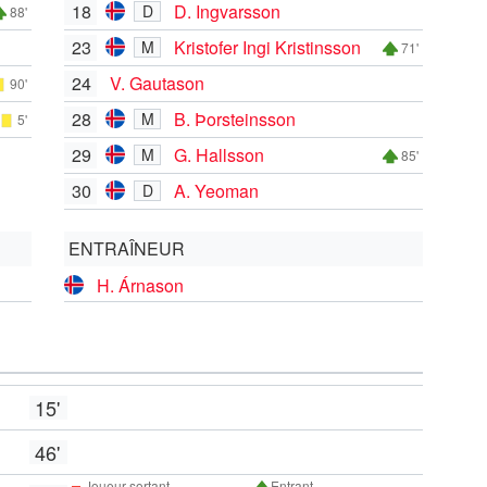
18
D. Ingvarsson
D
88'
23
Kristofer Ingi Kristinsson
M
71'
24
V. Gautason
90'
28
B. Þorsteinsson
M
5'
29
G. Hallsson
M
85'
30
A. Yeoman
D
ENTRAÎNEUR
H. Árnason
15'
46'
Joueur sortant
Entrant