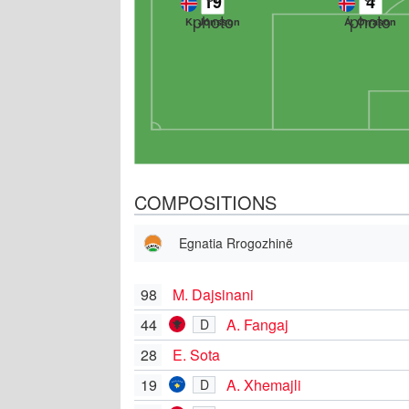
19
4
K. Jónsson
Á. Orrason
COMPOSITIONS
Egnatia Rrogozhinë
98
M. Dajsinani
44
A. Fangaj
D
28
E. Sota
19
A. Xhemajli
D