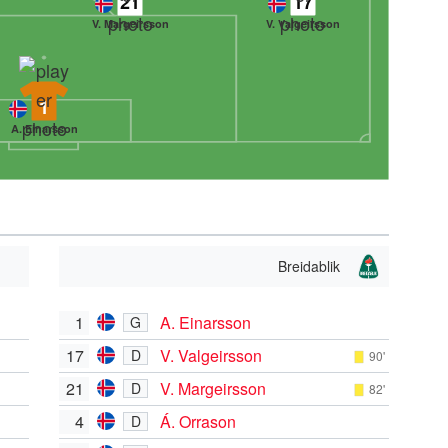
21
17
V. Margeirsson
V. Valgeirsson
1
A. Einarsson
Breidablik
1
A. Einarsson
G
17
V. Valgeirsson
D
90'
21
V. Margeirsson
D
82'
4
Á. Orrason
D