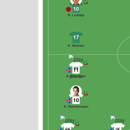
10
R. Lushkja
17
K. Selmani
11
A. Bjarnason
10
K. Steindórsson