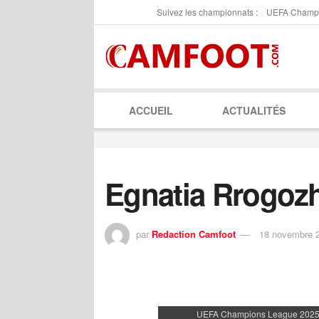
Suivez les championnats :
UEFA Champ
ACCUEIL
ACTUALITÉS
Egnatia Rrogozh
par
Redaction Camfoot
18 novembre 
UEFA Champions League 2025-2