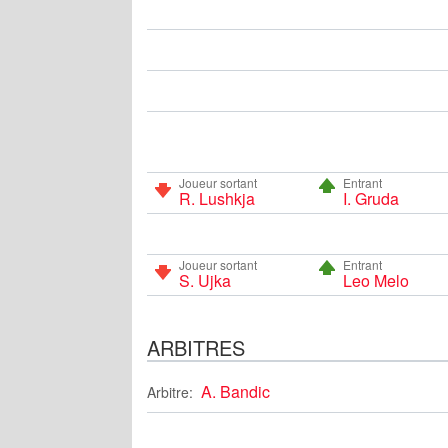
Joueur sortant
Entrant
R. Lushkja
I. Gruda
Joueur sortant
Entrant
S. Ujka
Leo Melo
ARBITRES
A. Bandic
Arbitre: