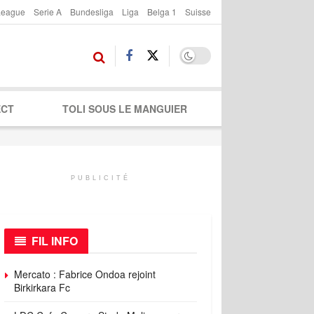
League
Serie A
Bundesliga
Liga
Belga 1
Suisse
ECT
TOLI SOUS LE MANGUIER
PUBLICITÉ
FIL INFO
Mercato : Fabrice Ondoa rejoint
Birkirkara Fc