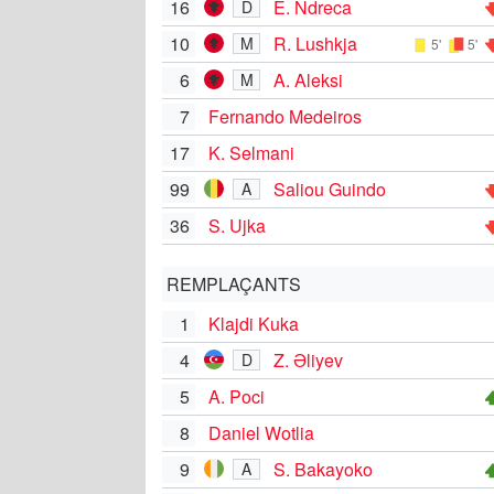
16
E. Ndreca
D
10
R. Lushkja
M
5'
5'
6
A. Aleksi
M
7
Fernando Medeiros
17
K. Selmani
99
Saliou Guindo
A
36
S. Ujka
REMPLAÇANTS
1
Klajdi Kuka
4
Z. Əliyev
D
5
A. Poci
8
Daniel Wotlia
9
S. Bakayoko
A