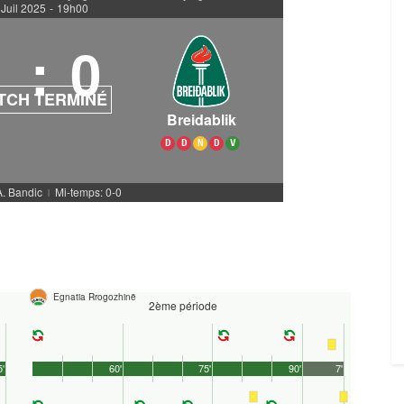
 Juil 2025
-
19h00
1
:
0
TCH TERMINÉ
Breidablik
D
D
N
D
V
A. Bandic
Mi-temps: 0-0
|
Egnatia Rrogozhinë
2ème période
5'
60'
75'
90'
7'