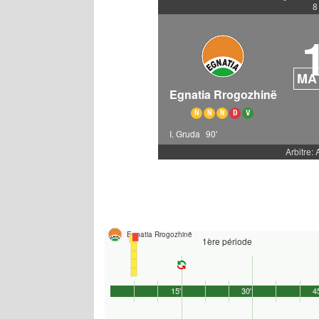
8
MA
Egnatia Rrogozhinë
N
N
N
D
V
I. Gruda
90'
Arbitre: 
Egnatia Rrogozhinë
1ère période
15'
30'
4