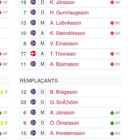
19
K. Jónsson
D
15'
46'
7
H. Gunnlaugsson
D
77'
13
A. Lúðvíksson
M
85'
10
K. Steindórsson
A
63'
8
V. Einarsson
M
77
T. Thomsen
A
46'
71'
11
A. Bjarnason
M
88'
63'
REMPLAÇANTS
12
B. Bragason
G
5'
33
G. SnÃ¦hólm
G
6
A. Jónsson
M
15'
46'
9
Ó. Ómarsson
D
5'
63'
15
Á. Þorsteinsson
M
46'
63'