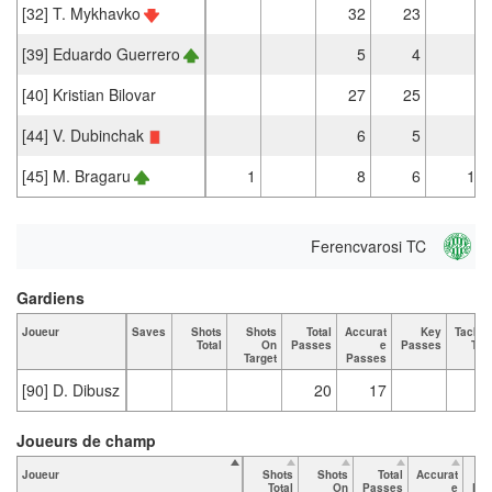
[32] T. Mykhavko
32
23
[39] Eduardo Guerrero
5
4
[40] Kristian Bilovar
27
25
[44] V. Dubinchak
6
5
[45] M. Bragaru
1
8
6
1
Ferencvarosi TC
Gardiens
Joueur
Saves
Shots
Shots
Total
Accurat
Key
Tackle
Total
On
Passes
e
Passes
Tota
Target
Passes
[90] D. Dibusz
20
17
Joueurs de champ
Joueur
Shots
Shots
Total
Accurat
Total
On
Passes
e
Pa