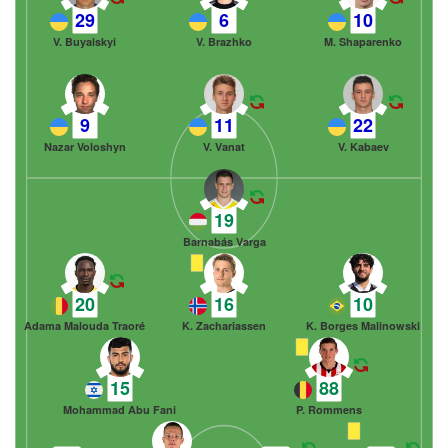
29
6
10
V. Buyalskyi
V. Brazhko
M. Shaparenko
9
11
22
Nazar Voloshyn
V. Vanat
V. Kabaev
19
Barnabás Varga
20
16
10
Adama Malouda Traoré
K. Zachariassen
K. Borges Malinowski
15
88
Mohammad Abu Fani
P. Rommens