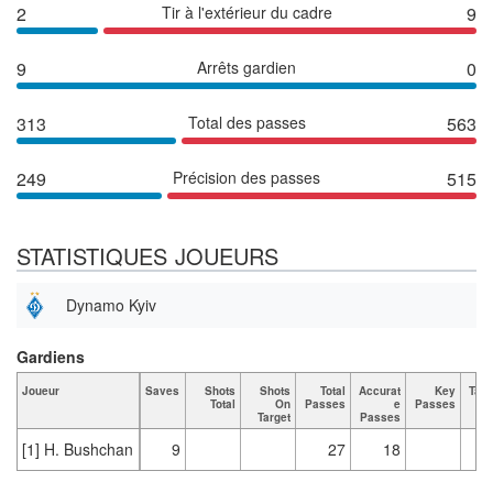
2
Tir à l'extérieur du cadre
9
9
Arrêts gardien
0
313
Total des passes
563
249
Précision des passes
515
STATISTIQUES JOUEURS
Dynamo Kyiv
Gardiens
Joueur
Saves
Shots
Shots
Total
Accurat
Key
Tack
Total
On
Passes
e
Passes
T
Target
Passes
[1] H. Bushchan
9
27
18