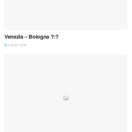
Venezia – Bologna ?:?
8 AOÛT 2026