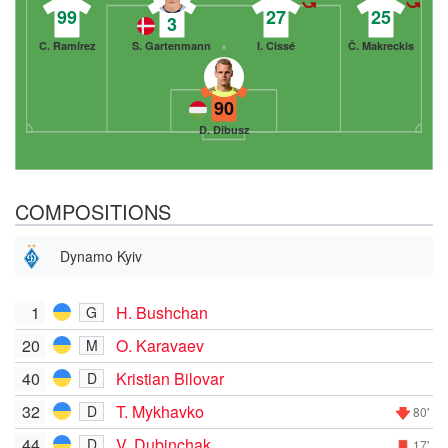
99
27
25
3
C. Ramírez
S. Gartenmann
I. Cissé
Č. Makreckis
90
D. Dibusz
COMPOSITIONS
Dynamo Kyiv
1
H. Bushchan
G
20
O. Karavaev
M
40
Kristian Bilovar
D
32
T. Mykhavko
D
80'
44
V. Dubinchak
D
17'