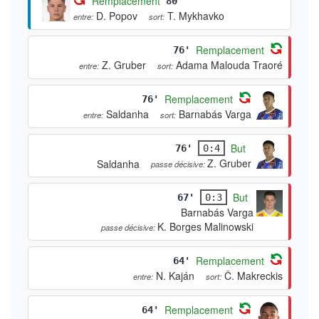
Remplacement
80'
D. Popov
T. Mykhavko
entre:
sort:
Remplacement
76'
Z. Gruber
Adama Malouda Traoré
entre:
sort:
Remplacement
76'
Saldanha
Barnabás Varga
entre:
sort:
But
76'
0:4
Z. Gruber
Saldanha
passe décisive:
But
67'
0:3
Barnabás Varga
K. Borges Malinowski
passe décisive:
Remplacement
64'
N. Kaján
Č. Makreckis
entre:
sort:
Remplacement
64'