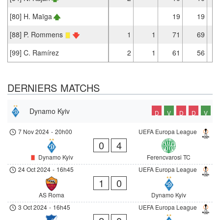
[80] H. Maïga
19
19
[88] P. Rommens
1
1
71
69
[99] C. Ramírez
2
1
61
56
DERNIERS MATCHS
Dynamo Kyiv
D
V
D
D
V
7 Nov 2024
-
20h00
UEFA Europa League
0
4
Dynamo Kyiv
Ferencvarosi TC
24 Oct 2024
-
16h45
UEFA Europa League
1
0
AS Roma
Dynamo Kyiv
3 Oct 2024
-
16h45
UEFA Europa League