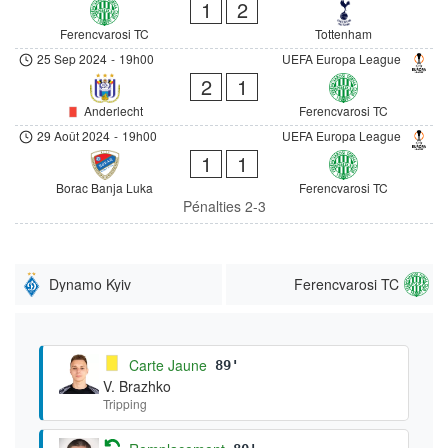
1
2
Ferencvarosi TC
Tottenham
25 Sep 2024
-
19h00
UEFA Europa League
2
1
Anderlecht
Ferencvarosi TC
29 Août 2024
-
19h00
UEFA Europa League
1
1
Borac Banja Luka
Ferencvarosi TC
Pénalties 2-3
Dynamo Kyiv
Ferencvarosi TC
Carte Jaune
89'
V. Brazhko
Tripping