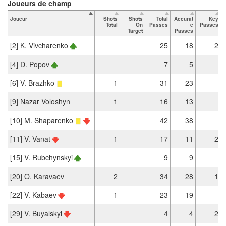
Joueurs de champ
Joueur
Shots
Shots
Total
Accurat
Key
Total
On
Passes
e
Passes
Target
Passes
[2] K. Vivcharenko
25
18
2
[4] D. Popov
7
5
[6] V. Brazhko
1
31
23
[9] Nazar Voloshyn
1
16
13
[10] M. Shaparenko
42
38
[11] V. Vanat
1
17
11
2
[15] V. Rubchynskyi
9
9
[20] O. Karavaev
2
34
28
1
[22] V. Kabaev
1
23
19
[29] V. Buyalskyi
4
4
2