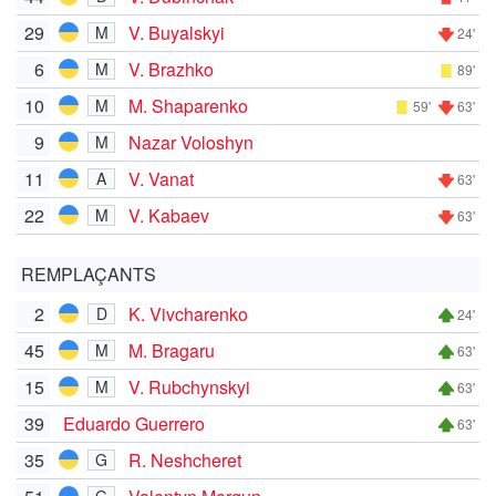
29
V. Buyalskyi
M
24'
6
V. Brazhko
M
89'
10
M. Shaparenko
M
59'
63'
9
Nazar Voloshyn
M
11
V. Vanat
A
63'
22
V. Kabaev
M
63'
REMPLAÇANTS
2
K. Vivcharenko
D
24'
45
M. Bragaru
M
63'
15
V. Rubchynskyi
M
63'
39
Eduardo Guerrero
63'
35
R. Neshcheret
G