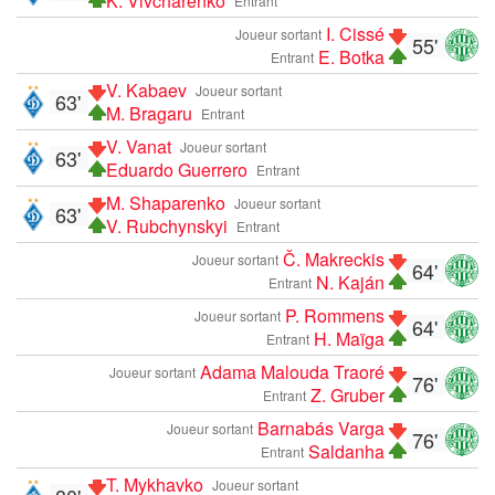
K. Vivcharenko
Entrant
I. Cissé
Joueur sortant
55'
E. Botka
Entrant
V. Kabaev
Joueur sortant
63'
M. Bragaru
Entrant
V. Vanat
Joueur sortant
63'
Eduardo Guerrero
Entrant
M. Shaparenko
Joueur sortant
63'
V. Rubchynskyi
Entrant
Č. Makreckis
Joueur sortant
64'
N. Kaján
Entrant
P. Rommens
Joueur sortant
64'
H. Maïga
Entrant
Adama Malouda Traoré
Joueur sortant
76'
Z. Gruber
Entrant
Barnabás Varga
Joueur sortant
76'
Saldanha
Entrant
T. Mykhavko
Joueur sortant