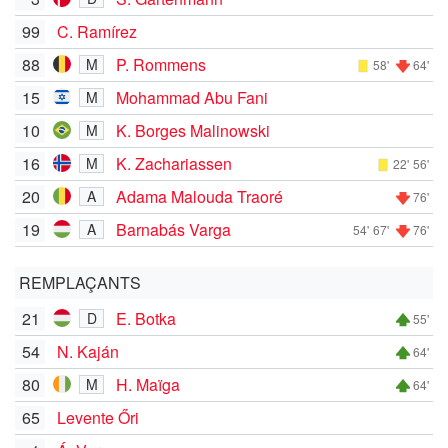
99
C. Ramírez
88
P. Rommens
M
58'
64'
15
Mohammad Abu Fani
M
10
K. Borges Malinowski
M
16
K. Zachariassen
M
22'
56'
20
Adama Malouda Traoré
A
76'
19
Barnabás Varga
A
54'
67'
76'
REMPLAÇANTS
21
E. Botka
D
55'
54
N. Kaján
64'
80
H. Maïga
M
64'
65
Levente Őri