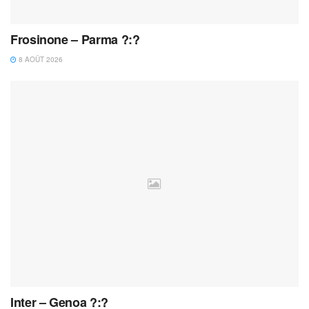
Frosinone – Parma ?:?
8 AOÛT 2026
Inter – Genoa ?:?