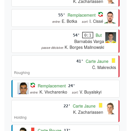
K. Zachariassen
Remplacement
55'
E. Botka
I. Cissé
entre:
sort:
But
54'
0:1
Barnabás Varga
K. Borges Malinowski
passe décisive:
Carte Jaune
41'
Č. Makreckis
Roughing
Remplacement
24'
K. Vivcharenko
V. Buyalskyi
entre:
sort:
Carte Jaune
22'
K. Zachariassen
Holding
Carte Rouge
17'