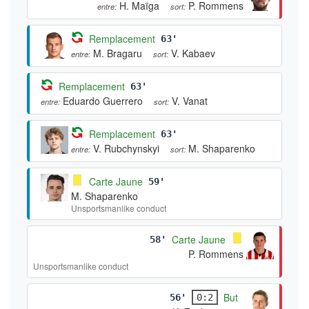
H. Maïga
P. Rommens
entre:
sort:
Remplacement
63'
M. Bragaru
V. Kabaev
entre:
sort:
Remplacement
63'
Eduardo Guerrero
V. Vanat
entre:
sort:
Remplacement
63'
V. Rubchynskyi
M. Shaparenko
entre:
sort:
Carte Jaune
59'
M. Shaparenko
Unsportsmanlike conduct
Carte Jaune
58'
P. Rommens
Unsportsmanlike conduct
But
56'
0:2