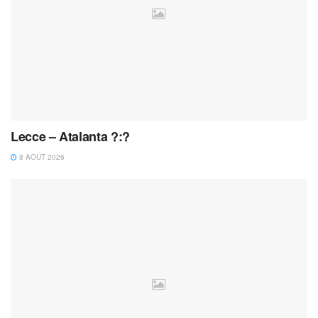
Lecce – Atalanta ?:?
8 AOÛT 2026