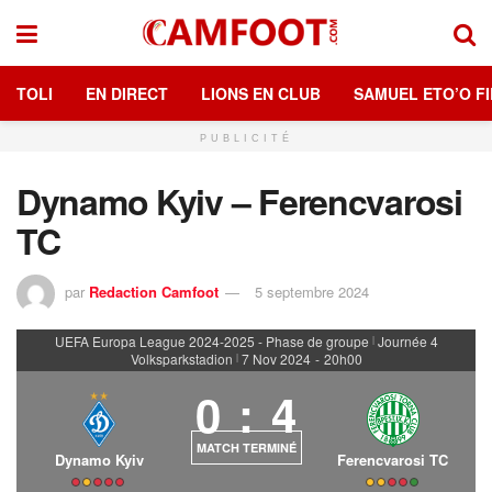
TOLI
EN DIRECT
LIONS EN CLUB
SAMUEL ETO’O FI
PUBLICITÉ
Dynamo Kyiv – Ferencvarosi
TC
par
Redaction Camfoot
5 septembre 2024
UEFA Europa League 2024-2025 - Phase de groupe
Journée 4
|
Volksparkstadion
7 Nov 2024
-
20h00
|
0
:
4
MATCH TERMINÉ
Dynamo Kyiv
Ferencvarosi TC