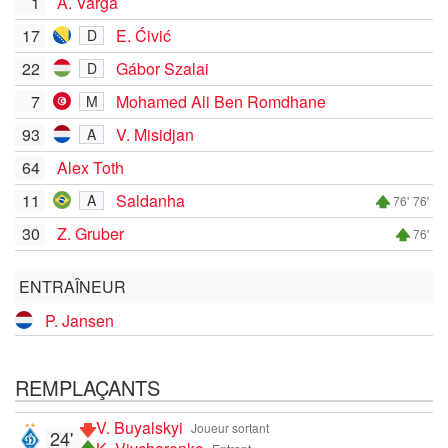
1
Á. Varga
17
E. Ćivić
D
22
Gábor Szalai
D
7
Mohamed Ali Ben Romdhane
M
93
V. Misidjan
A
64
Alex Toth
11
Saldanha
A
76'
76'
30
Z. Gruber
76'
ENTRAÎNEUR
P. Jansen
REMPLAÇANTS
V. Buyalskyi
Joueur sortant
24'