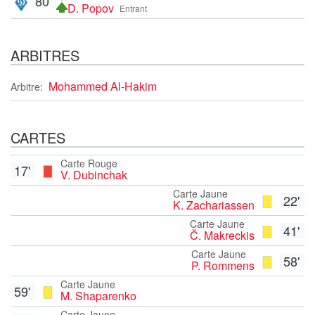
80'
D. Popov
Entrant
ARBITRES
Mohammed Al-Hakim
Arbitre:
CARTES
Carte Rouge
17'
V. Dubinchak
Carte Jaune
22'
K. Zachariassen
Carte Jaune
41'
Č. Makreckis
Carte Jaune
58'
P. Rommens
Carte Jaune
59'
M. Shaparenko
Carte Jaune