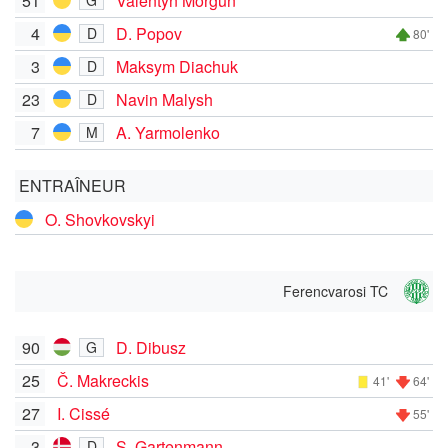
51
Valentyn Morgun
G
4
D. Popov
D
80'
3
Maksym Diachuk
D
23
Navin Malysh
D
7
A. Yarmolenko
M
ENTRAÎNEUR
O. Shovkovskyi
Ferencvarosi TC
90
D. Dibusz
G
25
Č. Makreckis
41'
64'
27
I. Cissé
55'
3
S. Gartenmann
D