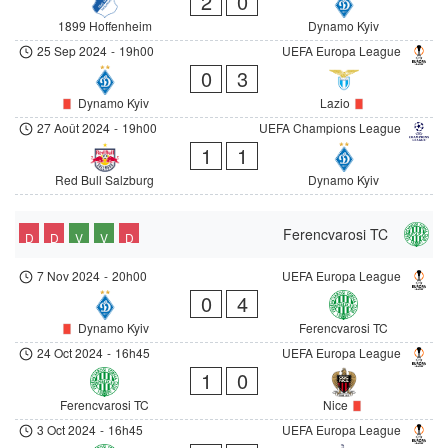
2
0
1899 Hoffenheim
Dynamo Kyiv
25 Sep 2024
-
19h00
UEFA Europa League
0
3
Dynamo Kyiv
Lazio
27 Août 2024
-
19h00
UEFA Champions League
1
1
Red Bull Salzburg
Dynamo Kyiv
Ferencvarosi TC
D
D
V
V
D
7 Nov 2024
-
20h00
UEFA Europa League
0
4
Dynamo Kyiv
Ferencvarosi TC
24 Oct 2024
-
16h45
UEFA Europa League
1
0
Ferencvarosi TC
Nice
3 Oct 2024
-
16h45
UEFA Europa League