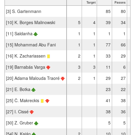
Target
Passes
[3] S. Gartenmann
85
80
[10] K. Borges Malinowski
5
4
39
34
[11] Saldanha
1
1
1
1
[15] Mohammad Abu Fani
1
1
77
66
[16] K. Zachariassen
2
1
33
29
[19] Barnabás Varga
3
3
11
6
[20] Adama Malouda Traoré
2
1
29
27
[21] E. Botka
23
22
[25] Č. Makreckis
41
38
[27] I. Cissé
38
36
[30] Z. Gruber
5
5
[54] N. Kaján
2
10
10