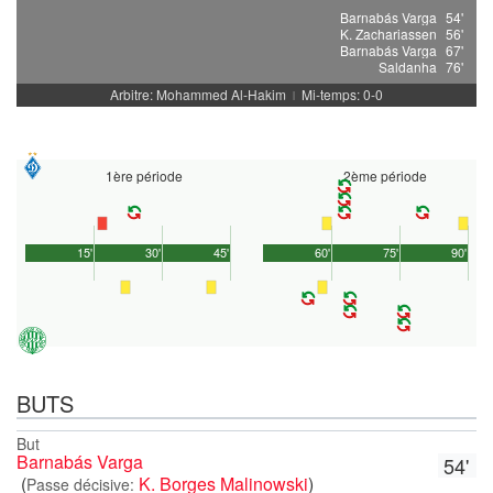
Barnabás Varga
54'
K. Zachariassen
56'
Barnabás Varga
67'
Saldanha
76'
Arbitre: Mohammed Al-Hakim
Mi-temps: 0-0
|
1ère période
2ème période
15'
30'
45'
60'
75'
90'
BUTS
But
Barnabás Varga
54'
(
K. Borges Malinowski
)
Passe décisive: