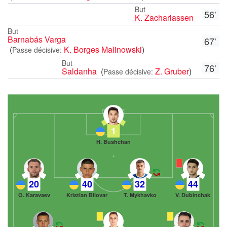
But
56'
K. Zachariassen
But
Barnabás Varga
67'
(
K. Borges Malinowski
)
Passe décisive:
But
76'
Saldanha
(
Z. Gruber
)
Passe décisive:
1
H. Bushchan
20
40
32
44
O. Karavaev
Kristian Bilovar
T. Mykhavko
V. Dubinchak