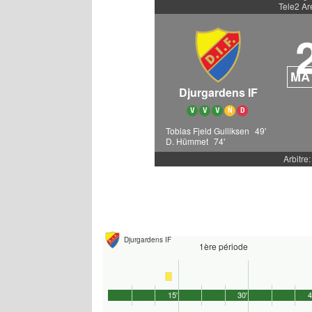
Tele2 Ar
MA
Djurgardens IF
V
V
V
N
D
Tobias Fjeld Gulliksen
49'
D. Hümmet
74'
Arbitre:
Djurgardens IF
1ère période
15'
30'
4