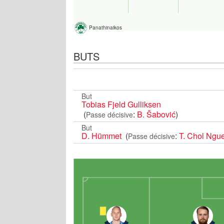
Panathinaikos
BUTS
But
Tobias Fjeld Gulliksen
(
:
B. Šabović
)
Passe décisive
But
D. Hümmet
(
:
T. Chol Ngu
Passe décisive