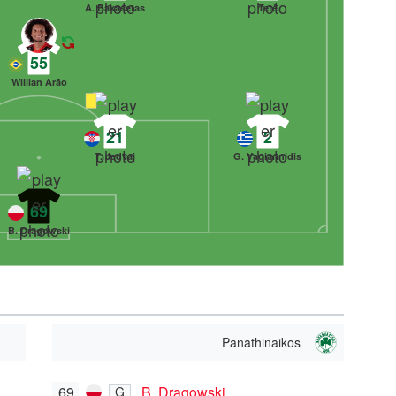
A. Bakasetas
Tetê
55
Willian Arão
21
2
T. Jedvaj
G. Vagiannidis
69
B. Drągowski
Panathinaikos
69
B. Drągowski
G