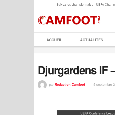
Suivez les championnats :
UEFA Champ
ACCUEIL
ACTUALITÉS
Djurgardens IF 
par
Redaction Camfoot
5 septembre 
UEFA Conference Leagu