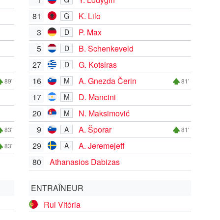
81
K. Lilo
G
3
P. Max
D
5
B. Schenkeveld
D
27
G. Kotsiras
D
16
A. Gnezda Čerin
M
89'
81'
17
D. Mancini
M
20
N. Maksimović
M
9
A. Šporar
A
83'
81'
29
A. Jeremejeff
A
83'
80
Athanasios Dabizas
ENTRAÎNEUR
Rui Vitória