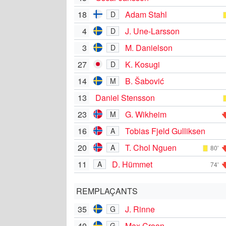
18
Adam Stahl
D
4
J. Une-Larsson
D
3
M. Danielson
D
27
K. Kosugi
D
14
B. Šabović
M
13
Daniel Stensson
23
G. Wikheim
M
16
Tobias Fjeld Gulliksen
A
20
T. Chol Nguen
A
80'
11
D. Hümmet
A
74'
REMPLAÇANTS
35
J. Rinne
G
40
Max Croon
G