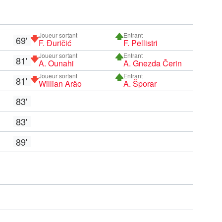
Joueur sortant
Entrant
69'
F. Đuričić
F. Pellistri
Joueur sortant
Entrant
81'
A. Ounahi
A. Gnezda Čerin
Joueur sortant
Entrant
81'
Willian Arão
A. Šporar
83'
83'
89'