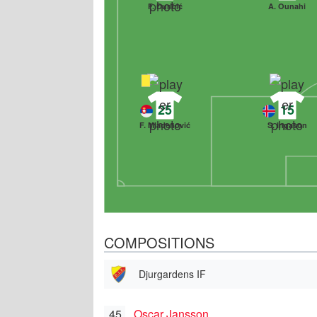
F. Đuričić
A. Ounahi
25
15
F. Mladenović
S. Ingason
COMPOSITIONS
Djurgardens IF
45
Oscar Jansson