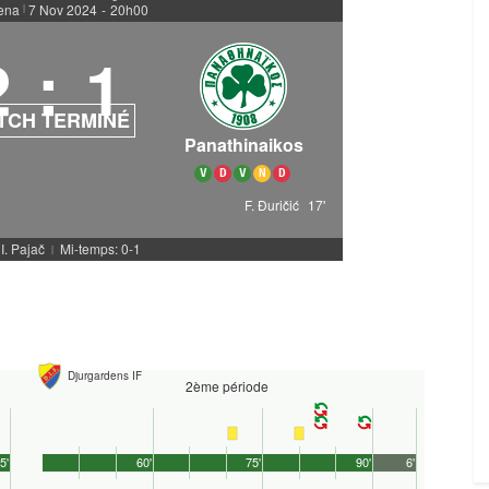
ena
7 Nov 2024
-
20h00
|
2
:
1
TCH TERMINÉ
Panathinaikos
V
D
V
N
D
F. Đuričić
17'
 I. Pajač
Mi-temps: 0-1
|
Djurgardens IF
2ème période
5'
60'
75'
90'
6'