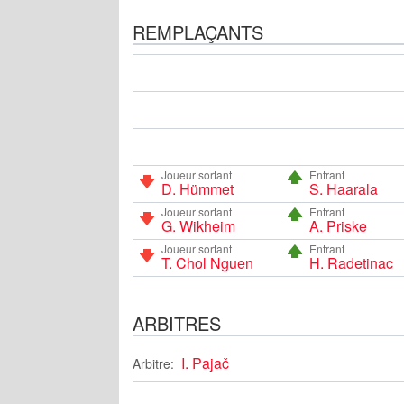
REMPLAÇANTS
Joueur sortant
Entrant
D. Hümmet
S. Haarala
Joueur sortant
Entrant
G. Wikheim
A. Priske
Joueur sortant
Entrant
T. Chol Nguen
H. Radetinac
ARBITRES
I. Pajač
Arbitre: