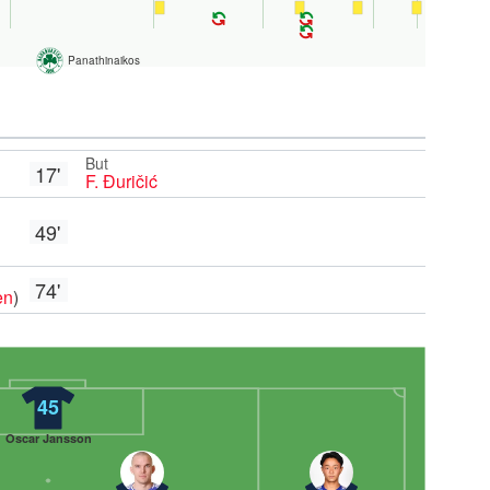
Panathinaikos
But
17'
F. Đuričić
49'
74'
en
)
45
Oscar Jansson