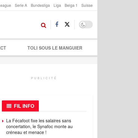
League
Serie A
Bundesliga
Liga
Belga 1
Suisse
ECT
TOLI SOUS LE MANGUIER
PUBLICITÉ
FIL INFO
La Fécafoot fixe les salaires sans
concertation, le Synafoc monte au
créneau et menace !