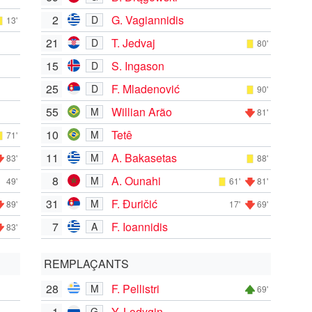
2
G. Vagiannidis
D
13'
21
T. Jedvaj
D
80'
15
S. Ingason
D
25
F. Mladenović
D
90'
55
Willian Arão
M
81'
10
Tetê
M
71'
11
A. Bakasetas
M
83'
88'
8
A. Ounahi
M
49'
61'
81'
31
F. Đuričić
M
89'
17'
69'
7
F. Ioannidis
A
83'
REMPLAÇANTS
28
F. Pellistri
M
69'
1
Y. Lodygin
G