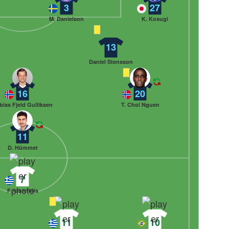
3
27
M. Danielson
K. Kosugi
13
Daniel Stensson
16
20
bias Fjeld Gulliksen
T. Chol Nguen
11
D. Hümmet
7
F. Ioannidis
11
10