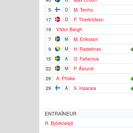
5
M. Tenho
D
17
P. Therkildsen
D
19
Viktor Bergh
7
M. Eriksson
M
9
H. Radetinac
M
15
O. Fallenius
A
22
P. Åslund
M
26
A. Priske
29
S. Haarala
A
ENTRAÎNEUR
R. Björknesjö