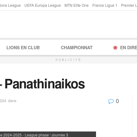
ions League
UEFA Europa League
MTN Elite One
France Ligue 1
Premier 
LIONS EN CLUB
CHAMPIONNAT
EN DIR
PUBLICITÉ
– Panathinaikos
0
2024
dans
e 2024-2025 - League phase
Journée 3
|