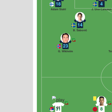
18
4
Adam Stahl
J. Une-Larsson
14
B. Šabović
23
G. Wikheim
To
31
8