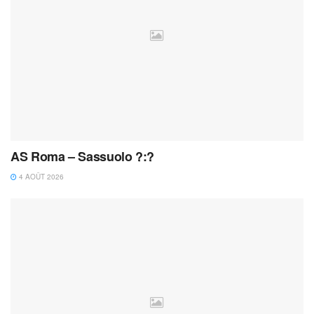
AS Roma – Sassuolo ?:?
4 AOÛT 2026