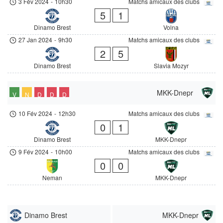
3 Fév 2024
-
10h30
Matchs amicaux des clubs
5
1
Dinamo Brest
Volna
27 Jan 2024
-
9h30
Matchs amicaux des clubs
2
5
Dinamo Brest
Slavia Mozyr
MKK-Dnepr
V
N
D
D
D
10 Fév 2024
-
12h30
Matchs amicaux des clubs
0
1
Dinamo Brest
MKK-Dnepr
9 Fév 2024
-
10h00
Matchs amicaux des clubs
0
0
Neman
MKK-Dnepr
Dinamo Brest
MKK-Dnepr