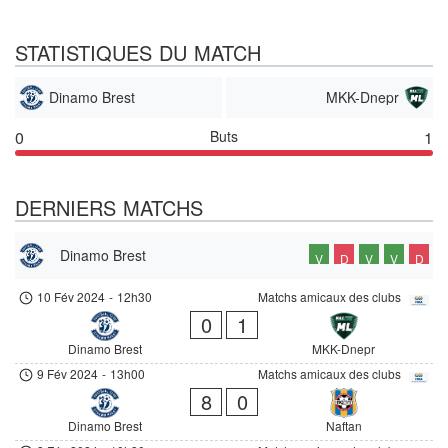
STATISTIQUES DU MATCH
Dinamo Brest
MKK-Dnepr
0
Buts
1
DERNIERS MATCHS
Dinamo Brest
V
D
V
V
D
10 Fév 2024
-
12h30
Matchs amicaux des clubs
0
1
Dinamo Brest
MKK-Dnepr
9 Fév 2024
-
13h00
Matchs amicaux des clubs
8
0
Dinamo Brest
Naftan