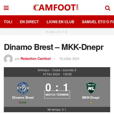
TOLI
EN DIRECT
LIONS EN CLUB
SAMUEL ETO’O FI
PUBLICITÉ
Dinamo Brest – MKK-Dnepr
par
Redaction Camfoot
16 juillet 2024
Amicaux - Clubs
Journée 3
|
10 Fév 2024
-
12h30
0
:
1
MATCH TERMINÉ
Dinamo Brest
MKK-Dnepr
Mi-temps: 0-1