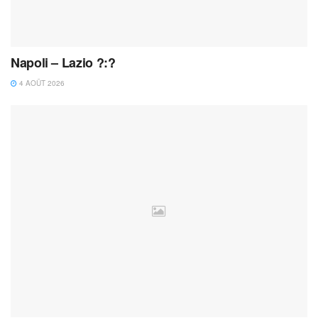
Napoli – Lazio ?:?
4 AOÛT 2026