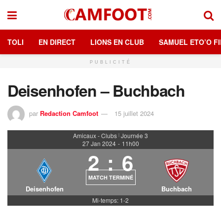
TOLI
EN DIRECT
LIONS EN CLUB
SAMUEL ETO’O FI
PUBLICITÉ
Deisenhofen – Buchbach
par
Redaction Camfoot
15 juillet 2024
Amicaux - Clubs
Journée 3
|
27 Jan 2024
-
11h00
2
:
6
MATCH TERMINÉ
Deisenhofen
Buchbach
Mi-temps: 1-2