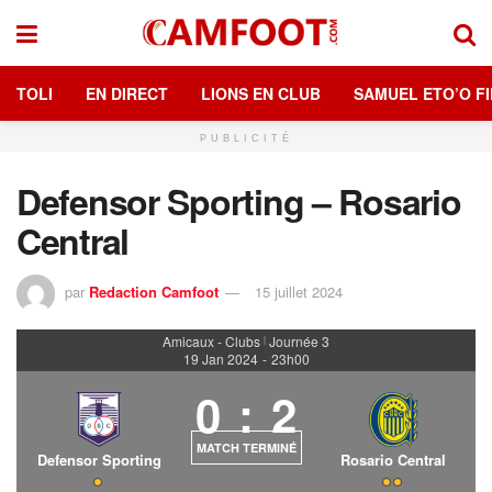
TOLI
EN DIRECT
LIONS EN CLUB
SAMUEL ETO’O FI
PUBLICITÉ
Defensor Sporting – Rosario
Central
par
Redaction Camfoot
15 juillet 2024
Amicaux - Clubs
Journée 3
|
19 Jan 2024
-
23h00
0
:
2
MATCH TERMINÉ
Defensor Sporting
Rosario Central