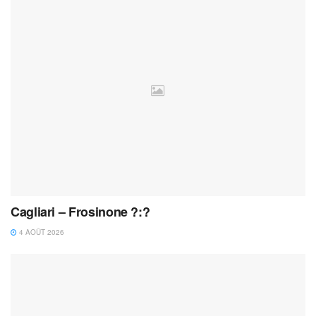
Cagliari – Frosinone ?:?
4 AOÛT 2026