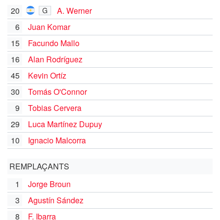
20
A. Werner
G
6
Juan Komar
15
Facundo Mallo
16
Alan Rodríguez
45
Kevin Ortíz
30
Tomás O'Connor
9
Tobias Cervera
29
Luca Martínez Dupuy
10
Ignacio Malcorra
REMPLAÇANTS
1
Jorge Broun
3
Agustín Sández
8
F. Ibarra