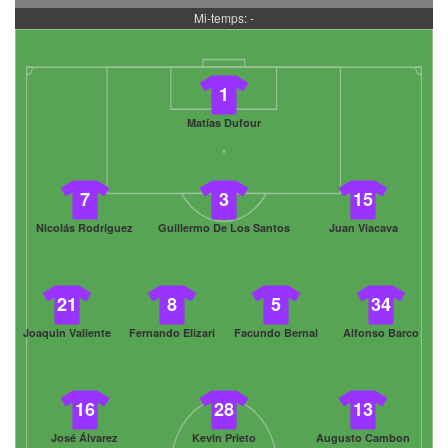
Mi-temps: -
1
Matías Dufour
7
3
15
Nicolás Rodríguez
Guillermo De Los Santos
Juan Viacava
21
8
5
34
Joaquin Valiente
Fernando Elizari
Facundo Bernal
Alfonso Barco
16
28
13
José Álvarez
Kevin Prieto
Augusto Cambon