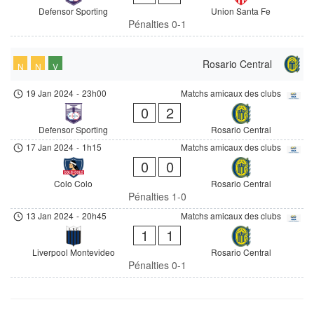
Defensor Sporting
Union Santa Fe
Pénalties 0-1
Rosario Central
N
N
V
19 Jan 2024
-
23h00
Matchs amicaux des clubs
0
2
Defensor Sporting
Rosario Central
17 Jan 2024
-
1h15
Matchs amicaux des clubs
0
0
Colo Colo
Rosario Central
Pénalties 1-0
13 Jan 2024
-
20h45
Matchs amicaux des clubs
1
1
Liverpool Montevideo
Rosario Central
Pénalties 0-1