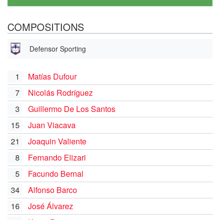
COMPOSITIONS
Defensor Sporting
1
Matías Dufour
7
Nicolás Rodríguez
3
Guillermo De Los Santos
15
Juan Viacava
21
Joaquin Valiente
8
Fernando Elizari
5
Facundo Bernal
34
Alfonso Barco
16
José Álvarez