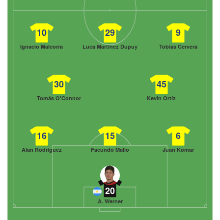
10
29
9
Ignacio Malcorra
Luca Martínez Dupuy
Tobias Cervera
30
45
Tomás O'Connor
Kevin Ortíz
16
15
6
Alan Rodríguez
Facundo Mallo
Juan Komar
20
A. Werner