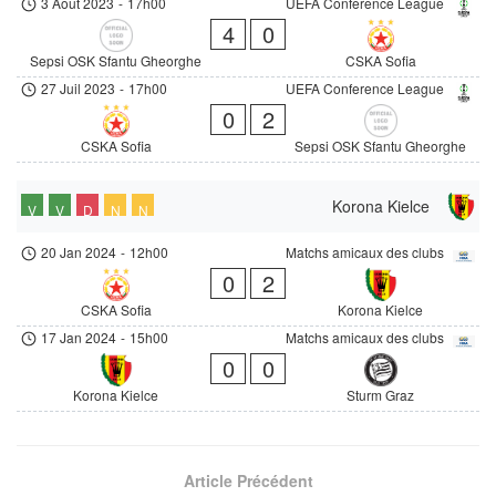
3 Août 2023
-
17h00
UEFA Conference League
4
0
Sepsi OSK Sfantu Gheorghe
CSKA Sofia
27 Juil 2023
-
17h00
UEFA Conference League
0
2
CSKA Sofia
Sepsi OSK Sfantu Gheorghe
Korona Kielce
V
V
D
N
N
20 Jan 2024
-
12h00
Matchs amicaux des clubs
0
2
CSKA Sofia
Korona Kielce
17 Jan 2024
-
15h00
Matchs amicaux des clubs
0
0
Korona Kielce
Sturm Graz
Article Précédent