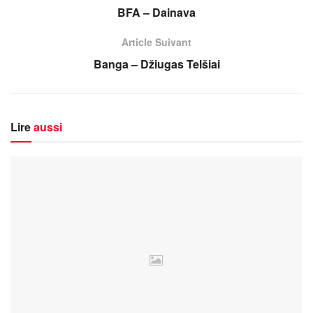
BFA – Dainava
Article Suivant
Banga – Džiugas Telšiai
Lire
aussi