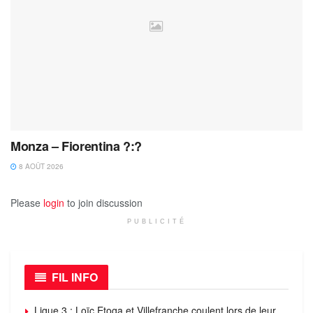
Monza – Fiorentina ?:?
8 AOÛT 2026
Please
login
to join discussion
PUBLICITÉ
FIL INFO
Ligue 3 : Loïc Etoga et Villefranche coulent lors de leur