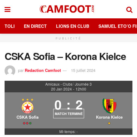
TOLI
EN DIRECT
LIONS EN CLUB
SAMUEL ETO’O FI
PUBLICITÉ
CSKA Sofia – Korona Kielce
par
Redaction Camfoot
15 juillet 2024
Amicaux - Clubs
Journée 3
|
20 Jan 2024
-
12h00
0
:
2
MATCH TERMINÉ
CSKA Sofia
Korona Kielce
Mi-temps: -