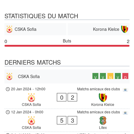
STATISTIQUES DU MATCH
CSKA Sofia
Korona Kielce
0
Buts
2
DERNIERS MATCHS
CSKA Sofia
V
V
N
V
D
20 Jan 2024
-
12h00
Matchs amicaux des clubs
0
2
CSKA Sofia
Korona Kielce
12 Jan 2024
-
0h00
Matchs amicaux des clubs
5
3
CSKA Sofia
Litex