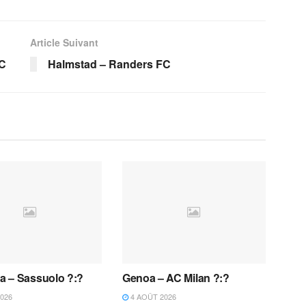
Article Suivant
SC
Halmstad – Randers FC
 – Sassuolo ?:?
Genoa – AC Milan ?:?
026
4 AOÛT 2026