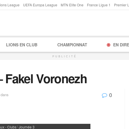
ions League
UEFA Europa League
MTN Elite One
France Ligue 1
Premier 
LIONS EN CLUB
CHAMPIONNAT
EN DIR
PUBLICITÉ
 Fakel Voronezh
0
dans
ux - Clubs
Journée 3
|