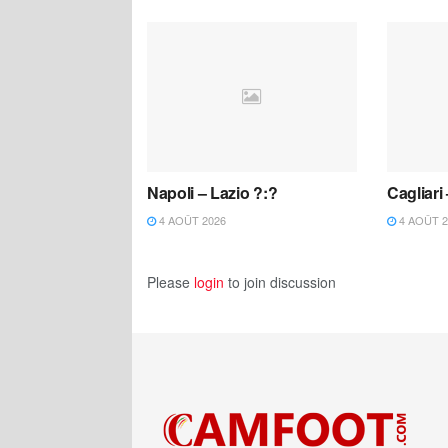
Napoli – Lazio ?:?
Cagliari
4 AOÛT 2026
4 AOÛT 2
Please
login
to join discussion