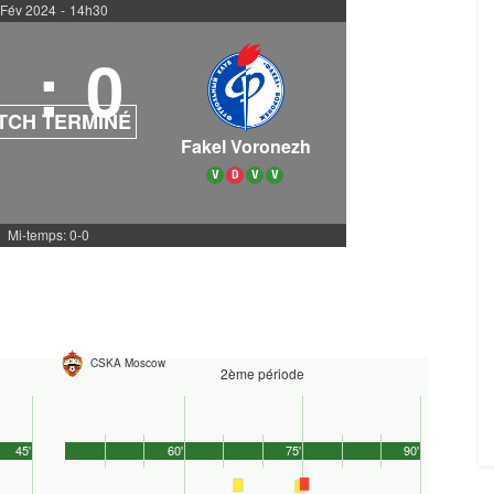
 Fév 2024
-
14h30
1
:
0
TCH TERMINÉ
Fakel Voronezh
V
D
V
V
Mi-temps: 0-0
CSKA Moscow
2ème période
45'
60'
75'
90'