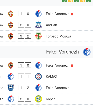
V
N
V
N
V
1
0
ow
Fakel Voronezh
2
0
ow
Andijan
3
2
ow
Torpedo Moskva
Fakel Voronezh
1
0
ow
Fakel Voronezh
1
1
zh
KAMAZ
1
2
ika
Fakel Voronezh
2
0
zh
Koper