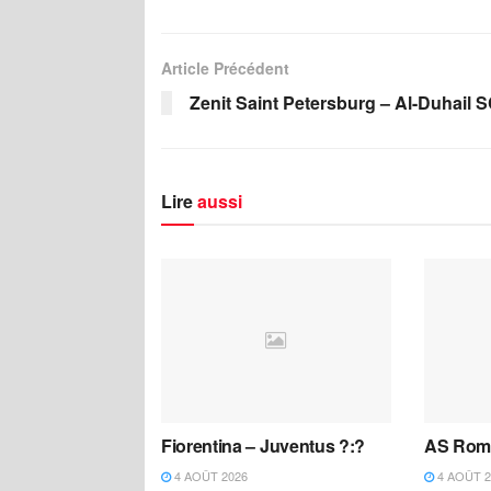
Article Précédent
Zenit Saint Petersburg – Al-Duhail 
Lire
aussi
Fiorentina – Juventus ?:?
AS Roma
4 AOÛT 2026
4 AOÛT 2