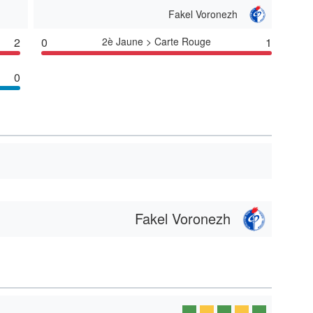
Fakel Voronezh
2
0
2è Jaune > Carte Rouge
1
0
Fakel Voronezh