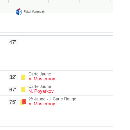
Fakel Voronezh
47'
Carte Jaune
32'
V. Masternoy
Carte Jaune
67'
N. Poyarkov
2è Jaune - > Carte Rouge
75'
V. Masternoy