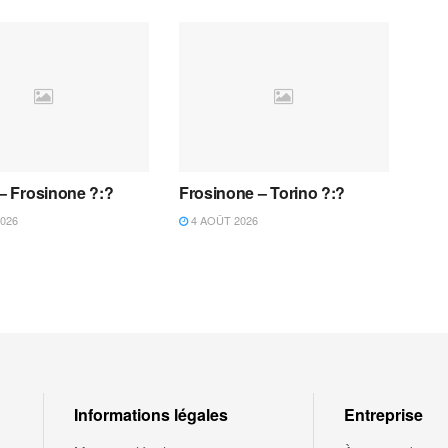
 – Frosinone ?:?
Frosinone – Torino ?:?
026
4 AOÛT 2026
Informations légales
Entreprise