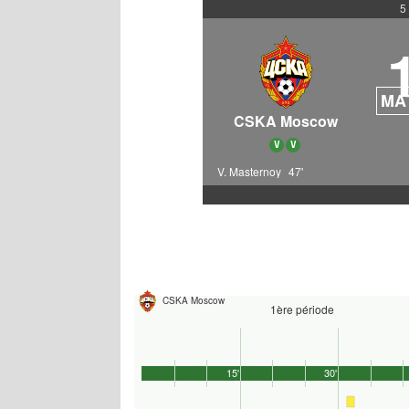
5
MA
CSKA Moscow
V
V
V. Masternoy
47'
CSKA Moscow
1ère période
15'
30'