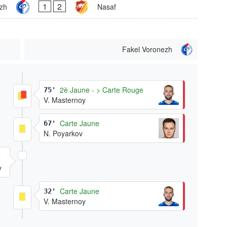
1
2
zh
Nasaf
Fakel Voronezh
2è Jaune - > Carte Rouge
75'
V. Masternoy
Carte Jaune
67'
N. Poyarkov
'
y
Carte Jaune
32'
V. Masternoy