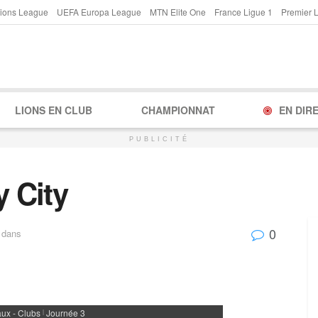
ions League
UEFA Europa League
MTN Elite One
France Ligue 1
Premier 
LIONS EN CLUB
CHAMPIONNAT
EN DIR
PUBLICITÉ
y City
0
dans
ux - Clubs
Journée 3
|