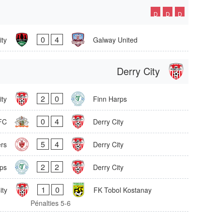
D
D
D
0
4
ity
Galway United
Derry City
2
0
ity
Finn Harps
0
4
FC
Derry City
5
4
ers
Derry City
2
2
ps
Derry City
1
0
ity
FK Tobol Kostanay
Pénalties 5-6