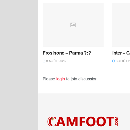
Frosinone – Parma ?:?
Inter – 
8 AOÛT 2026
8 AOÛT 2
Please
login
to join discussion