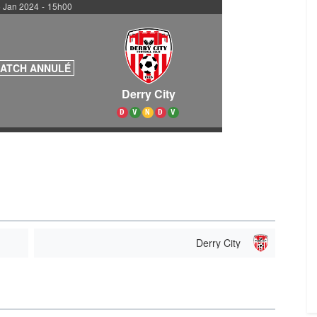
 Jan 2024
-
15h00
ATCH ANNULÉ
Derry City
D
V
N
D
V
Derry City