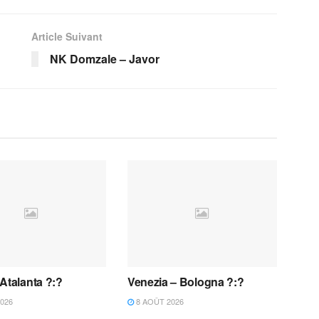
Article Suivant
NK Domzale – Javor
Atalanta ?:?
Venezia – Bologna ?:?
026
8 AOÛT 2026