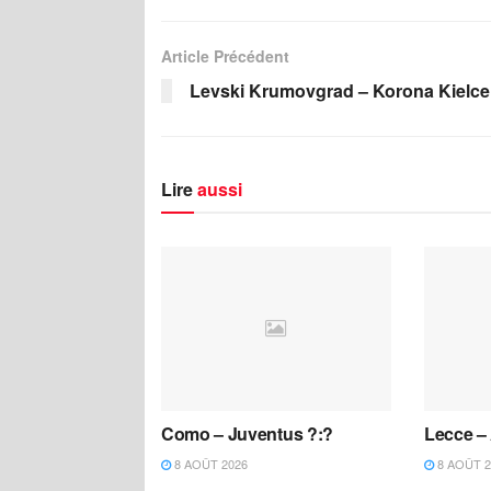
Article Précédent
Levski Krumovgrad – Korona Kielce
Lire
aussi
Como – Juventus ?:?
Lecce – 
8 AOÛT 2026
8 AOÛT 2