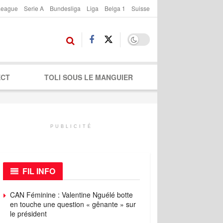
League
Serie A
Bundesliga
Liga
Belga 1
Suisse
ECT
TOLI SOUS LE MANGUIER
PUBLICITÉ
FIL INFO
CAN Féminine : Valentine Nguélé botte
en touche une question « gênante » sur
le président