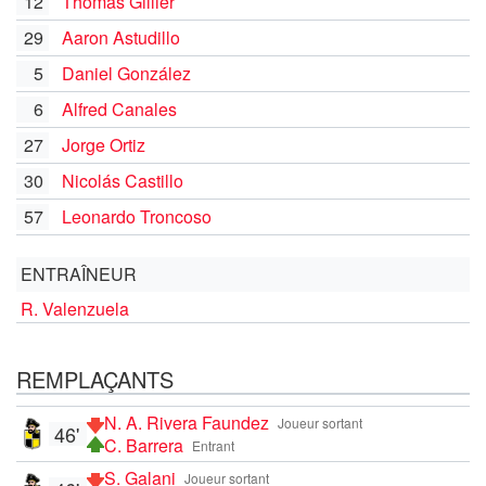
12
Thomas Gillier
29
Aaron Astudillo
5
Daniel González
6
Alfred Canales
27
Jorge Ortiz
30
Nicolás Castillo
57
Leonardo Troncoso
ENTRAÎNEUR
R. Valenzuela
REMPLAÇANTS
N. A. Rivera Faundez
Joueur sortant
46'
C. Barrera
Entrant
S. Galani
Joueur sortant