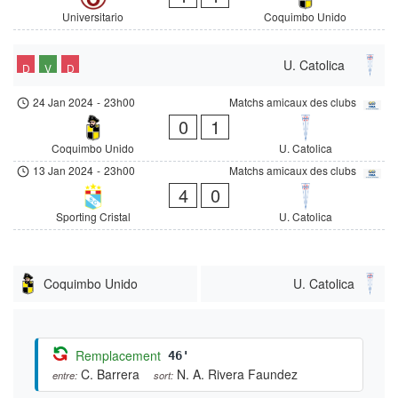
Universitario
Coquimbo Unido
U. Catolica
D
V
D
24 Jan 2024
-
23h00
Matchs amicaux des clubs
0
1
Coquimbo Unido
U. Catolica
13 Jan 2024
-
23h00
Matchs amicaux des clubs
4
0
Sporting Cristal
U. Catolica
Coquimbo Unido
U. Catolica
Remplacement
46'
C. Barrera
N. A. Rivera Faundez
entre:
sort: