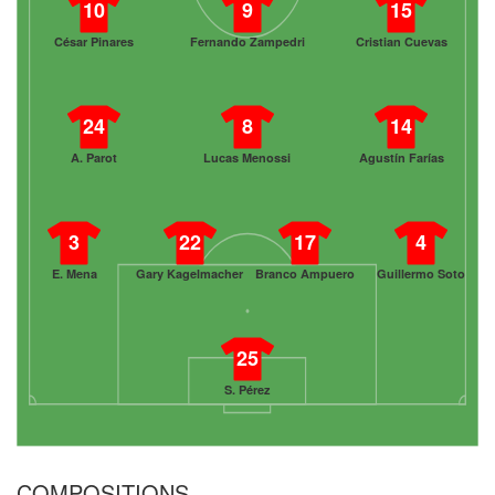
10
9
15
César Pinares
Fernando Zampedri
Cristian Cuevas
24
8
14
A. Parot
Lucas Menossi
Agustín Farías
3
22
17
4
E. Mena
Gary Kagelmacher
Branco Ampuero
Guillermo Soto
25
S. Pérez
COMPOSITIONS