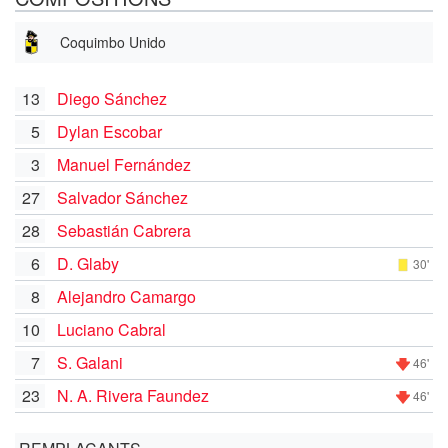
Coquimbo Unido
13
Diego Sánchez
5
Dylan Escobar
3
Manuel Fernández
27
Salvador Sánchez
28
Sebastián Cabrera
6
D. Glaby
30'
8
Alejandro Camargo
10
Luciano Cabral
7
S. Galani
46'
23
N. A. Rivera Faundez
46'