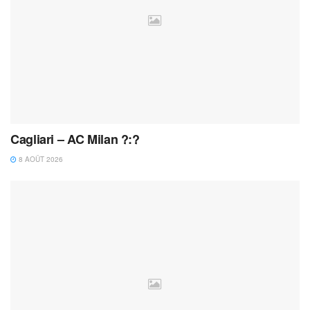
Cagliari – AC Milan ?:?
8 AOÛT 2026