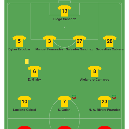
13
Diego Sánchez
5
3
27
28
Dylan Escobar
Manuel Fernández
Salvador Sánchez
Sebastián Cabrera
6
8
D. Glaby
Alejandro Camargo
10
7
23
Luciano Cabral
S. Galani
N. A. Rivera Faundez