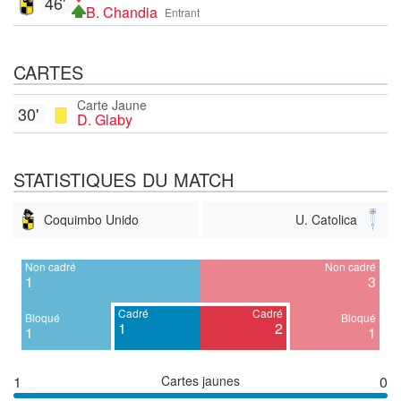
46'
B. Chandia
Entrant
CARTES
Carte Jaune
30'
D. Glaby
STATISTIQUES DU MATCH
Coquimbo Unido
U. Catolica
Non cadré
Non cadré
1
3
Cadré
Cadré
Bloqué
Bloqué
1
2
1
1
1
Cartes jaunes
0