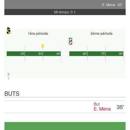
E. Mena
35'
Mi-temps: 0-1
1ère période
2ème période
15'
30'
45'
60'
75'
90'
BUTS
But
35'
E. Mena