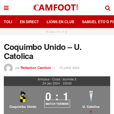
TOLI
EN DIRECT
LIONS EN CLUB
SAMUEL ETO’O FI
PUBLICITÉ
Coquimbo Unido – U.
Catolica
par
Redaction Camfoot
15 juillet 2024
Amicaux - Clubs
Journée 3
|
24 Jan 2024
-
23h00
0
:
1
MATCH TERMINÉ
Coquimbo Unido
U. Catolica