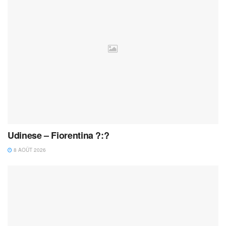
Udinese – Fiorentina ?:?
8 AOÛT 2026