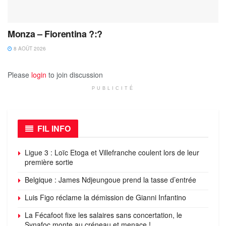
Monza – Fiorentina ?:?
8 AOÛT 2026
Please
login
to join discussion
PUBLICITÉ
FIL INFO
Ligue 3 : Loïc Etoga et Villefranche coulent lors de leur
première sortie
Belgique : James Ndjeungoue prend la tasse d’entrée
Luis Figo réclame la démission de Gianni Infantino
La Fécafoot fixe les salaires sans concertation, le
Synafoc monte au créneau et menace !