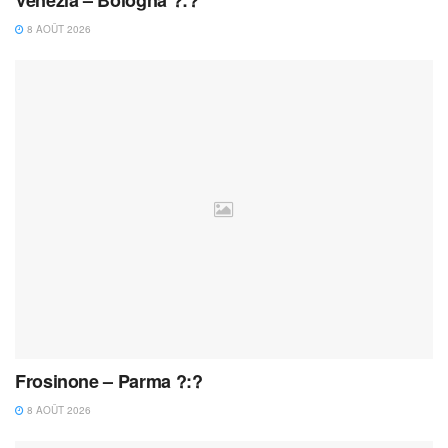
Venezia – Bologna ?:?
8 AOÛT 2026
Frosinone – Parma ?:?
8 AOÛT 2026