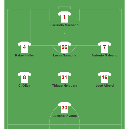
1
Facundo Machado
4
26
7
Rafael Haller
Lucas Sanabria
Antonio Galeano
8
31
16
C. Oliva
Thiago Helguera
José Alberti
30
Luciano Inverso