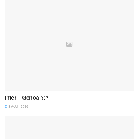
Inter – Genoa ?:?
8 AOÛT 2026