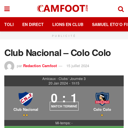
TOLI
EN DIRECT
LIONS EN CLUB
SAMUEL ETO’O FI
PUBLICITÉ
Club Nacional – Colo Colo
par
Redaction Camfoot
15 juillet 2024
Amicaux - Clubs
Journée 3
|
20 Jan 2024
-
1h15
0
:
1
MATCH TERMINÉ
Club Nacional
Colo Colo
Mi-temps: -