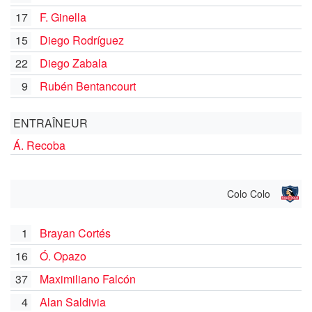
17
F. Ginella
15
Diego Rodríguez
22
Diego Zabala
9
Rubén Bentancourt
ENTRAÎNEUR
Á. Recoba
Colo Colo
1
Brayan Cortés
16
Ó. Opazo
37
Maximiliano Falcón
4
Alan Saldivia