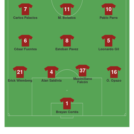
7
11
10
Carlos Palacios
M. Bolados
Pablo Parra
6
8
5
César Fuentes
Esteban Pavez
Leonardo Gil
37
21
4
16
Maximiliano
Erick Wiemberg
Alan Saldivia
Ó. Opazo
Falcón
1
Brayan Cortés