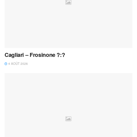
Cagliari – Frosinone ?:?
4 AOÛT 2026