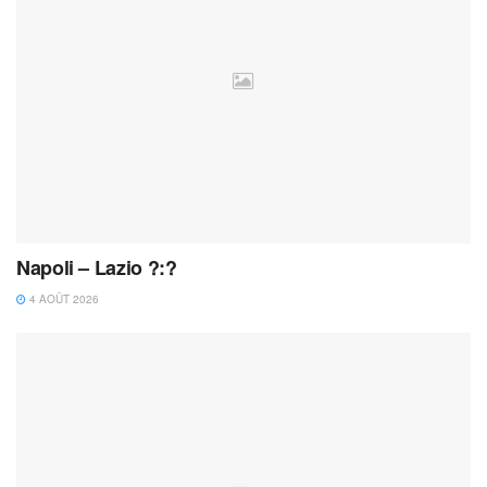
Napoli – Lazio ?:?
4 AOÛT 2026