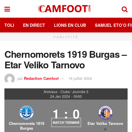
TOLI
EN DIRECT
LIONS EN CLUB
SAMUEL ETO’O FI
PUBLICITÉ
Chernomorets 1919 Burgas –
Etar Veliko Tarnovo
par
Redaction Camfoot
16 juillet 2024
Amicaux - Clubs
Journée 3
|
24 Jan 2024
-
0h00
1
:
0
MATCH TERMINÉ
Chernomorets 1919
Etar Veliko Tarnovo
Burgas