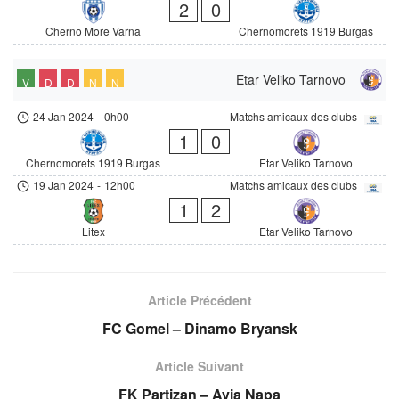
2
0
Cherno More Varna
Chernomorets 1919 Burgas
Etar Veliko Tarnovo
V
D
D
N
N
24 Jan 2024
-
0h00
Matchs amicaux des clubs
1
0
Chernomorets 1919 Burgas
Etar Veliko Tarnovo
19 Jan 2024
-
12h00
Matchs amicaux des clubs
1
2
Litex
Etar Veliko Tarnovo
Article Précédent
FC Gomel – Dinamo Bryansk
Article Suivant
FK Partizan – Ayia Napa