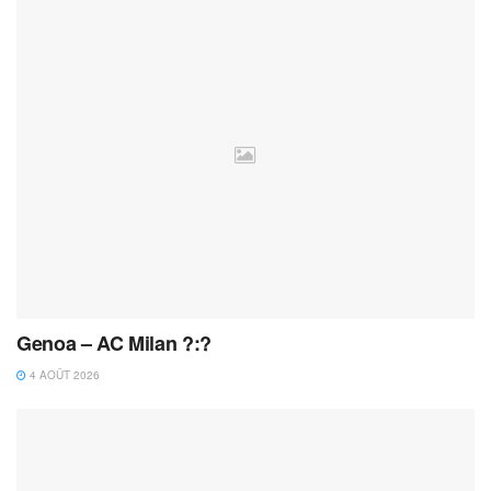
Genoa – AC Milan ?:?
4 AOÛT 2026