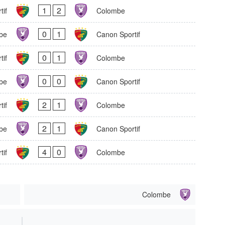
1
2
tif
Colombe
0
1
be
Canon Sportif
0
1
tif
Colombe
0
0
be
Canon Sportif
2
1
tif
Colombe
2
1
be
Canon Sportif
4
0
tif
Colombe
Colombe