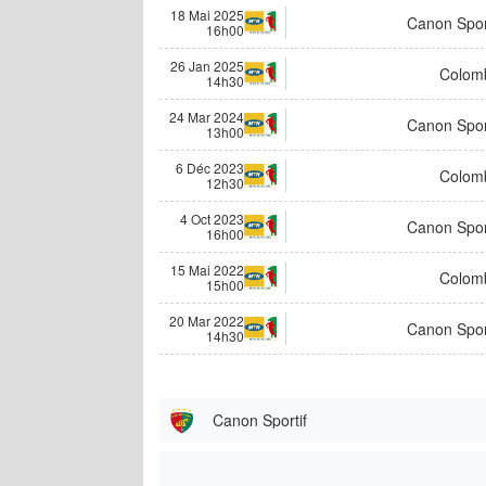
18 Mai 2025
Canon Spor
16h00
26 Jan 2025
Colom
14h30
24 Mar 2024
Canon Spor
13h00
6 Déc 2023
Colom
12h30
4 Oct 2023
Canon Spor
16h00
15 Mai 2022
Colom
15h00
20 Mar 2022
Canon Spor
14h30
Canon Sportif