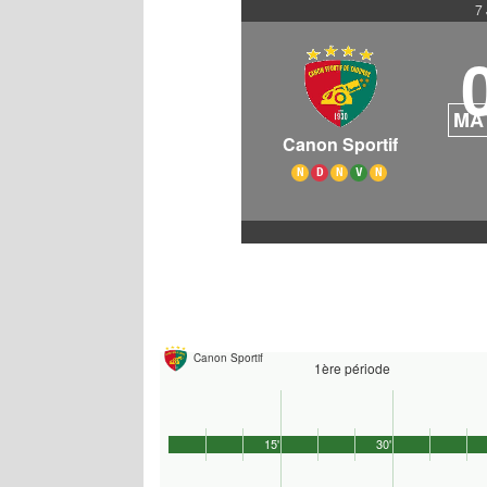
7
MA
Canon Sportif
N
D
N
V
N
Canon Sportif
1ère période
15'
30'