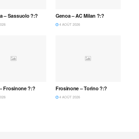
 – Sassuolo ?:?
Genoa – AC Milan ?:?
026
4 AOÛT 2026
 – Frosinone ?:?
Frosinone – Torino ?:?
026
4 AOÛT 2026