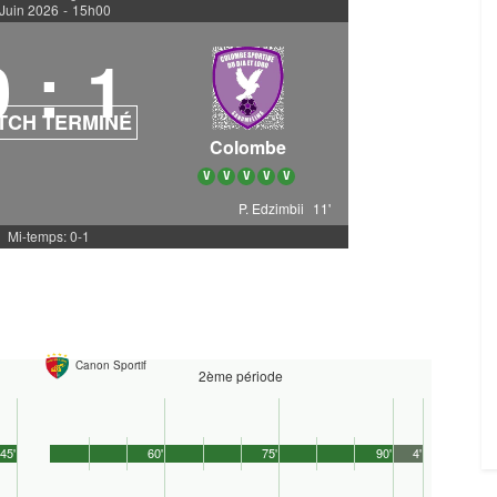
 Juin 2026
-
15h00
0
:
1
TCH TERMINÉ
Colombe
V
V
V
V
V
P. Edzimbii
11'
Mi-temps: 0-1
Canon Sportif
2ème période
45'
60'
75'
90'
4'