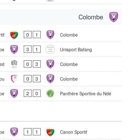
Colombe
0
1
tif
Colombe
3
1
be
Unisport Bafang
0
3
ted
Colombe
0
3
ou
Colombe
2
0
be
Panthère Sportive du Ndé
1
1
be
Canon Sportif