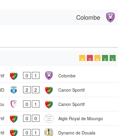
Colombe
N
D
N
V
V
0
1
tif
Colombe
2
2
WD
Canon Sportif
0
1
ou
Canon Sportif
0
0
tif
Aigle Royal de Moungo
0
1
tif
Dynamo de Douala