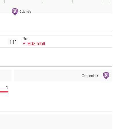
Colombe
But
11'
P. Edzimbii
Colombe
1