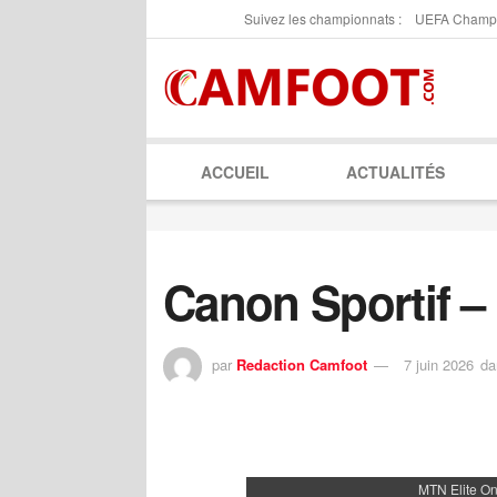
Suivez les championnats :
UEFA Champ
ACCUEIL
ACTUALITÉS
Canon Sportif –
par
Redaction Camfoot
7 juin 2026
da
MTN Elite O