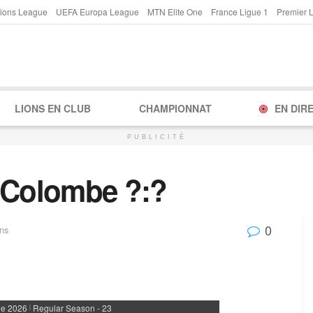
ions League
UEFA Europa League
MTN Elite One
France Ligue 1
Premier 
LIONS EN CLUB
CHAMPIONNAT
EN DIR
PUBLICITÉ
 Colombe ?:?
0
ns
ne 2026
Regular Season - 23
|