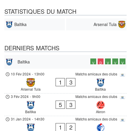
STATISTIQUES DU MATCH
Baltika
Arsenal Tula
DERNIERS MATCHS
Baltika
V
D
V
V
V
10 Fév 2024
-
13h00
Matchs amicaux des clubs
1
3
Arsenal Tula
Baltika
3 Fév 2024
-
9h00
Matchs amicaux des clubs
5
3
Baltika
Akron
31 Jan 2024
-
14h30
Matchs amicaux des clubs
1
2