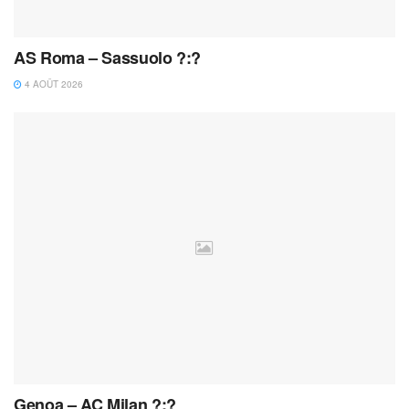
AS Roma – Sassuolo ?:?
4 AOÛT 2026
Genoa – AC Milan ?:?