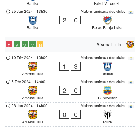
Baltika
Fakel Voronezh
25 Jan 2024
-
13h30
Matchs amicaux des clubs
2
0
Baltika
Borac Banja Luka
Arsenal Tula
D
V
V
V
N
10 Fév 2024
-
13h00
Matchs amicaux des clubs
1
3
Arsenal Tula
Baltika
6 Fév 2024
-
14h00
Matchs amicaux des clubs
2
0
Arsenal Tula
Bunyodkor
28 Jan 2024
-
14h00
Matchs amicaux des clubs
0
0
Arsenal Tula
Mura