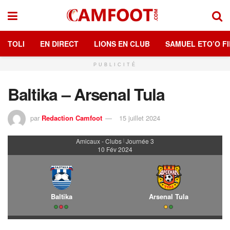
TOLI
EN DIRECT
LIONS EN CLUB
SAMUEL ETO’O FI
PUBLICITÉ
Baltika – Arsenal Tula
par
Redaction Camfoot
15 juillet 2024
Amicaux - Clubs
Journée 3
|
10 Fév 2024
Baltika
Arsenal Tula