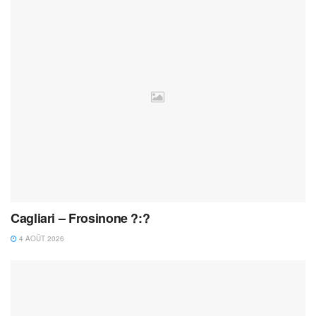
Cagliari – Frosinone ?:?
4 AOÛT 2026