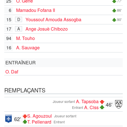
25
O. Gene
77'
6
Mamadou Fofana II
86'
15
Youssouf Amouda Assogba
D
90'
17
Ange Josuè Chibozo
A
94
M. Touho
16
A. Sauvage
ENTRAÎNEUR
O. Daf
REMPLAÇANTS
A. Tapsoba
Joueur sortant
46'
A. Ciss
Entrant
S. Agouzoul
Joueur sortant
62'
T. Pellenard
Entrant