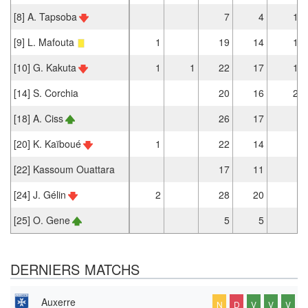
[8] A. Tapsoba
7
4
1
[9] L. Mafouta
1
19
14
1
[10] G. Kakuta
1
1
22
17
1
[14] S. Corchia
20
16
2
[18] A. Ciss
26
17
[20] K. Kaïboué
1
22
14
[22] Kassoum Ouattara
17
11
[24] J. Gélin
2
28
20
[25] O. Gene
5
5
DERNIERS MATCHS
Auxerre
N
D
V
V
V