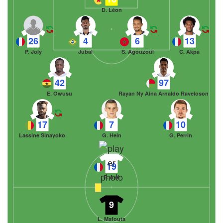
D. Léon
26
4
6
13
P. Joly
Jubal
S. Agouzoul
C. Akpa
42
97
E. Owusu
Rayan Ny Aina Arnaldo Raveloson
17
7
10
Lassine Sinayoko
G. Hein
G. Perrin
19
F. Ayé
9
L. Mafouta