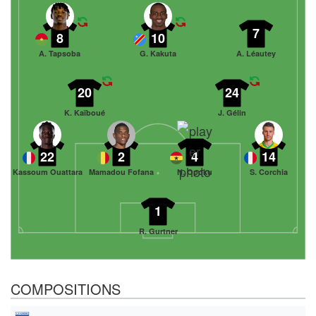
7
8
10
A. Tapsoba
G. Kakuta
A. Léautey
20
24
K. Kaïboué
J. Gélin
22
2
4
14
Kassoum Ouattara
Mamadou Fofana
N. Opoku
S. Corchia
1
R. Gurtner
COMPOSITIONS