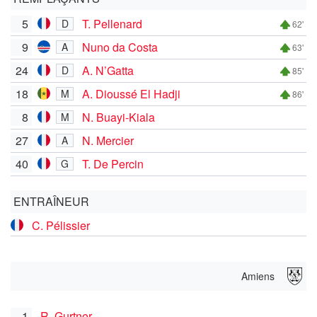
5
T. Pellenard
D
62'
9
Nuno da Costa
A
63'
24
A. N’Gatta
D
85'
18
A. Dioussé El Hadji
M
86'
8
N. Buayi-Kiala
M
27
N. Mercier
A
40
T. De Percin
G
ENTRAÎNEUR
C. Pélissier
Amiens
1
R. Gurtner