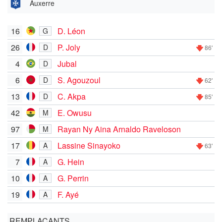
Auxerre
16
D. Léon
G
26
P. Joly
D
86'
4
Jubal
D
6
S. Agouzoul
D
62'
13
C. Akpa
D
85'
42
E. Owusu
M
97
Rayan Ny Aina Arnaldo Raveloson
M
17
Lassine Sinayoko
A
63'
7
G. Hein
A
10
G. Perrin
A
19
F. Ayé
A
REMPLAÇANTS