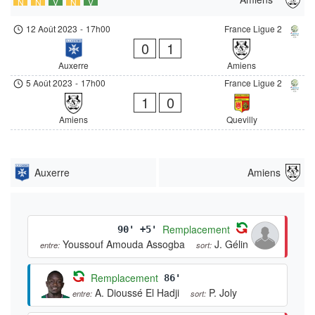
N
N
V
N
V
12 Août 2023
-
17h00
France Ligue 2
0
1
Auxerre
Amiens
5 Août 2023
-
17h00
France Ligue 2
1
0
Amiens
Quevilly
Auxerre
Amiens
Remplacement
90' +5'
Youssouf Amouda Assogba
J. Gélin
entre:
sort:
Remplacement
86'
A. Dioussé El Hadji
P. Joly
entre:
sort: