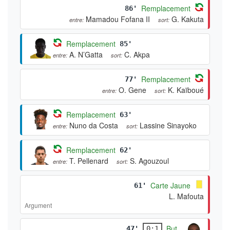
Remplacement
86'
Mamadou Fofana II
G. Kakuta
entre:
sort:
Remplacement
85'
A. N’Gatta
C. Akpa
entre:
sort:
Remplacement
77'
O. Gene
K. Kaïboué
entre:
sort:
Remplacement
63'
Nuno da Costa
Lassine Sinayoko
entre:
sort:
Remplacement
62'
T. Pellenard
S. Agouzoul
entre:
sort:
Carte Jaune
61'
L. Mafouta
Argument
But
47'
0:1