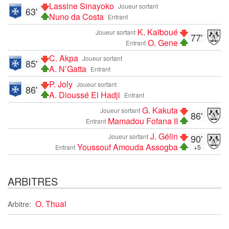
Lassine Sinayoko
Joueur sortant
63'
Nuno da Costa
Entrant
K. Kaïboué
Joueur sortant
77'
O. Gene
Entrant
C. Akpa
Joueur sortant
85'
A. N’Gatta
Entrant
P. Joly
Joueur sortant
86'
A. Dioussé El Hadji
Entrant
G. Kakuta
Joueur sortant
86'
Mamadou Fofana II
Entrant
J. Gélin
Joueur sortant
90'
Youssouf Amouda Assogba
Entrant
+5
ARBITRES
O. Thual
Arbitre: