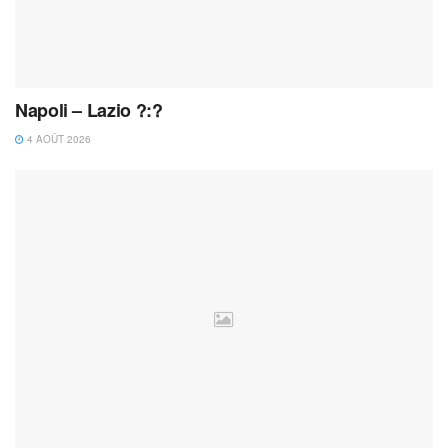
Napoli – Lazio ?:?
4 AOÛT 2026