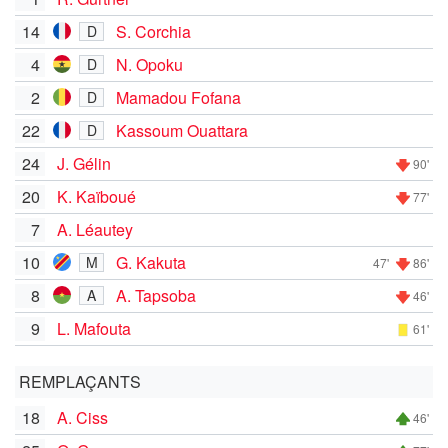
14
S. Corchia
D
4
N. Opoku
D
2
Mamadou Fofana
D
22
Kassoum Ouattara
D
24
J. Gélin
90'
20
K. Kaïboué
77'
7
A. Léautey
10
G. Kakuta
M
47'
86'
8
A. Tapsoba
A
46'
9
L. Mafouta
61'
REMPLAÇANTS
18
A. Ciss
46'