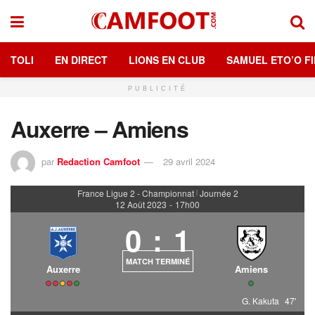
TOLI
EN DIRECT
LIONS EN CLUB
SAMUEL ETO’O FI
PUBLICITÉ
Auxerre – Amiens
par
Redaction Camfoot
29 avril 2024
France Ligue 2 - Championnat
Journée 2
|
12 Août 2023
-
17h00
0
:
1
MATCH TERMINÉ
Auxerre
Amiens
G. Kakuta
47'