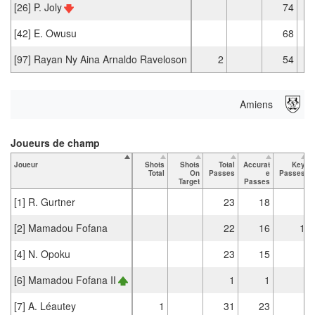
[26] P. Joly
74
[42] E. Owusu
68
[97] Rayan Ny Aina Arnaldo Raveloson
2
54
Amiens
Joueurs de champ
Joueur
Shots
Shots
Total
Accurat
Key
Total
On
Passes
e
Passes
Target
Passes
[1] R. Gurtner
23
18
[2] Mamadou Fofana
22
16
1
[4] N. Opoku
23
15
[6] Mamadou Fofana II
1
1
[7] A. Léautey
1
31
23