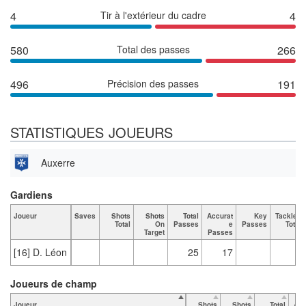
4
Tir à l'extérieur du cadre
4
580
Total des passes
266
496
Précision des passes
191
STATISTIQUES JOUEURS
Auxerre
Gardiens
Joueur
Saves
Shots
Shots
Total
Accurat
Key
Tackles
Total
On
Passes
e
Passes
Total
Target
Passes
[16] D. Léon
25
17
1
Joueurs de champ
Joueur
Shots
Shots
Total
Acc