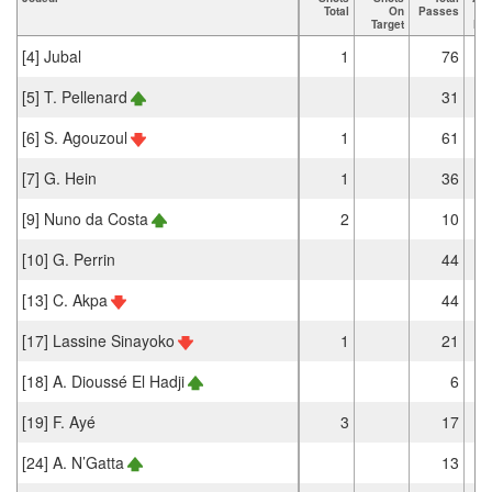
Total
On
Passes
Target
Pa
[4] Jubal
1
76
[5] T. Pellenard
31
[6] S. Agouzoul
1
61
[7] G. Hein
1
36
[9] Nuno da Costa
2
10
[10] G. Perrin
44
[13] C. Akpa
44
[17] Lassine Sinayoko
1
21
[18] A. Dioussé El Hadji
6
[19] F. Ayé
3
17
[24] A. N’Gatta
13