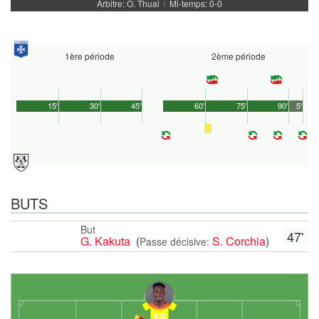
Arbitre: O. Thual
Mi-temps: 0-0
|
1ère période
2ème période
15'
30'
45'
60'
75'
90'
5'
BUTS
But
47'
G. Kakuta
(
S. Corchia
)
Passe décisive:
16