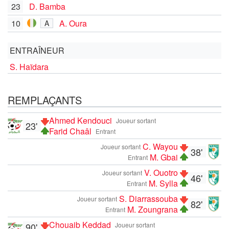
23
D. Bamba
10
A. Oura
A
ENTRAÎNEUR
S. Haïdara
REMPLAÇANTS
Ahmed Kendouci
Joueur sortant
23'
Farid Chaâl
Entrant
C. Wayou
Joueur sortant
38'
M. Gbai
Entrant
V. Ouotro
Joueur sortant
46'
M. Sylla
Entrant
S. Diarrassouba
Joueur sortant
82'
M. Zoungrana
Entrant
Chouaib Keddad
90'
Joueur sortant