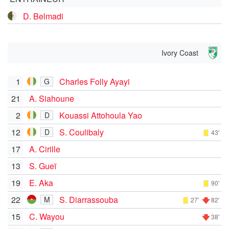
D. Belmadi
Ivory Coast
1
Charles Folly Ayayi
G
21
A. Siahoune
2
Kouassi Attohoula Yao
D
12
S. Coulibaly
D
43'
17
A. Cirille
13
S. Gueï
19
E. Aka
90'
22
S. Diarrassouba
M
27'
82'
15
C. Wayou
38'