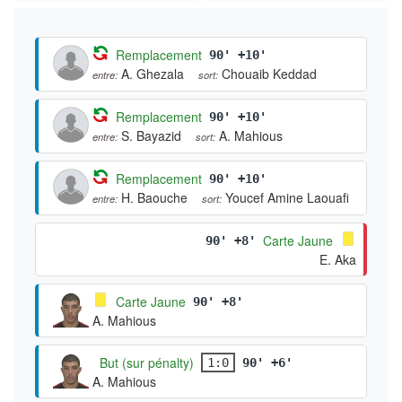
Remplacement
90' +10'
A. Ghezala
Chouaib Keddad
entre:
sort:
Remplacement
90' +10'
S. Bayazid
A. Mahious
entre:
sort:
Remplacement
90' +10'
H. Baouche
Youcef Amine Laouafi
entre:
sort:
Carte Jaune
90' +8'
E. Aka
Carte Jaune
90' +8'
A. Mahious
But (sur pénalty)
1:0
90' +6'
A. Mahious