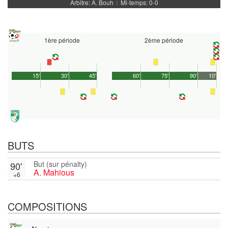
Arbitre: A. Bouh
Mi-temps: 0-0
|
1ère période
2ème période
15'
30'
45'
60'
75'
90'
10'
BUTS
But (sur pénalty)
90'
A. Mahious
+6
COMPOSITIONS