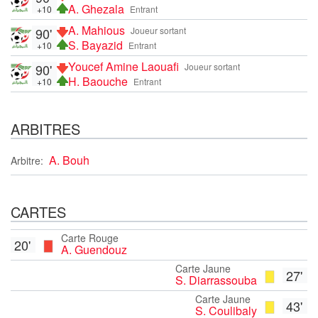
A. Ghezala
+10
Entrant
A. Mahious
90'
Joueur sortant
S. Bayazid
+10
Entrant
Youcef Amine Laouafi
90'
Joueur sortant
H. Baouche
+10
Entrant
ARBITRES
A. Bouh
Arbitre:
CARTES
Carte Rouge
20'
A. Guendouz
Carte Jaune
27'
S. Diarrassouba
Carte Jaune
43'
S. Coulibaly