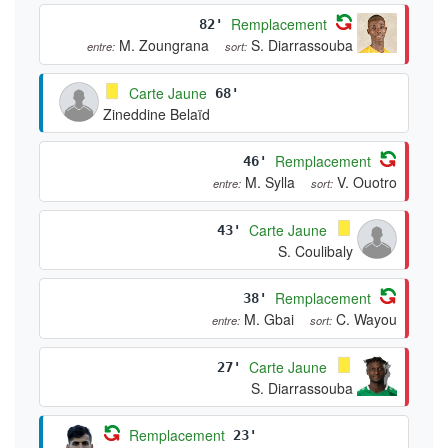
Remplacement
82'
M. Zoungrana
S. Diarrassouba
entre:
sort:
Carte Jaune
68'
Zineddine Belaïd
Remplacement
46'
M. Sylla
V. Ouotro
entre:
sort:
Carte Jaune
43'
S. Coulibaly
Remplacement
38'
M. Gbai
C. Wayou
entre:
sort:
Carte Jaune
27'
S. Diarrassouba
Remplacement
23'