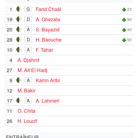
1
Farid Chaâl
G
23'
19
A. Ghezala
D
90'
20
S. Bayazid
A
90'
28
H. Baouche
D
90'
10
F. Tahar
A
4
A. Djahnit
27
M. Aït El Hadj
9
Karim Aribi
A
12
M. Bakir
17
A. Lahmeri
A
11
O. Chita
26
H. Loucif
ENTRAÎNEUR