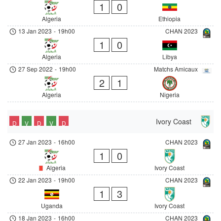
1
0
Algeria
Ethiopia
13 Jan 2023
-
19h00
CHAN 2023
1
0
Algeria
Libya
27 Sep 2022
-
19h00
Matchs Amicaux
2
1
Algeria
Nigeria
Ivory Coast
D
V
D
V
D
27 Jan 2023
-
16h00
CHAN 2023
1
0
Algeria
Ivory Coast
22 Jan 2023
-
19h00
CHAN 2023
1
3
Uganda
Ivory Coast
18 Jan 2023
-
16h00
CHAN 2023