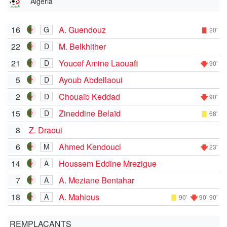
Algeria
16
A. Guendouz
G
20'
22
M. Belkhither
D
21
Youcef Amine Laouafi
D
90'
5
Ayoub Abdellaoui
D
2
Chouaib Keddad
D
90'
15
Zineddine Belaïd
D
68'
8
Z. Draoui
6
Ahmed Kendouci
M
23'
14
Houssem Eddine Mrezigue
A
7
A. Meziane Bentahar
A
18
A. Mahious
A
90'
90'
90'
REMPLAÇANTS