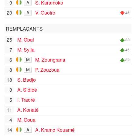
9
S. Karamoko
A
20
V. Ouotro
A
46'
REMPLAÇANTS
25
M. Gbai
38'
7
M. Sylla
46'
6
M. Zoungrana
M
82'
8
P. Zouzoua
M
18
S. Badjo
3
A. Sidibé
5
I. Traoré
11
A. Konaté
4
M. Goua
14
A. Kramo Kouamé
A