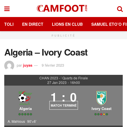
TOLI
EN DIRECT
LIONS EN CLUB
SAMUEL ETO’O FI
PUBLICITÉ
Algeria – Ivory Coast
par
juyas
9 février 2023
CHAN 2023 -
Quarts de Finale
|
27 Jan 2023
-
16h00
1
:
0
MATCH TERMINÉ
Algeria
Ivory Coast
A. Mahious
90'+6'