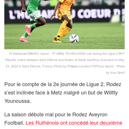
10 Nathanael MBUKU (asse) - 07 Wilitty YOUNOUSSA (raf) during the Ligue 2 BKT
Playoffs match between Saint Etienne and Rodez at Stade Geoffroy-Guichard on May
24, 2024 in Saint-Etienne, France.(Photo by Philippe Lecoeur/FEP/Icon Sport) - Photo
by Icon Sport
Pour le compte de la 2e journée de Ligue 2, Rodez
s’est inclinée face à Metz malgré un but de Wilitty
Younoussa.
La saison débute mal pour le Rodez Aveyron
Football.
Les Ruthénois ont concédé leur deuxième