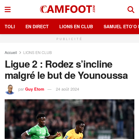
TOLI
EN DIRECT
LIONS EN CLUB
SAMUEL ETO’O 
PUBLICITÉ
Accueil
LIONS EN CLUB
Ligue 2 : Rodez s’incline
malgré le but de Younoussa
par
Guy Etom
24 août 2024