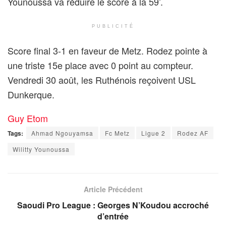
Younoussa va réduire le score à la 59’.
PUBLICITÉ
Score final 3-1 en faveur de Metz. Rodez pointe à
une triste 15e place avec 0 point au compteur.
Vendredi 30 août, les Ruthénois reçoivent USL
Dunkerque.
Guy Etom
Tags:
Ahmad Ngouyamsa
Fc Metz
Ligue 2
Rodez AF
Wilitty Younoussa
Article Précédent
Saoudi Pro League : Georges N’Koudou accroché
d’entrée