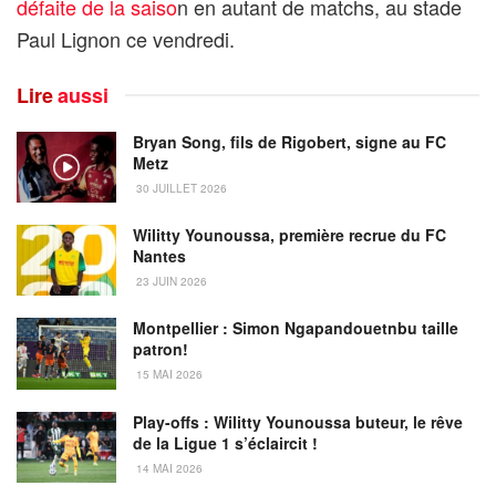
défaite de la saiso
n en autant de matchs, au stade
Paul Lignon ce vendredi.
Lire
aussi
Bryan Song, fils de Rigobert, signe au FC
Metz
30 JUILLET 2026
Wilitty Younoussa, première recrue du FC
Nantes
23 JUIN 2026
Montpellier : Simon Ngapandouetnbu taille
patron!
15 MAI 2026
Play-offs : Wilitty Younoussa buteur, le rêve
de la Ligue 1 s’éclaircit !
14 MAI 2026