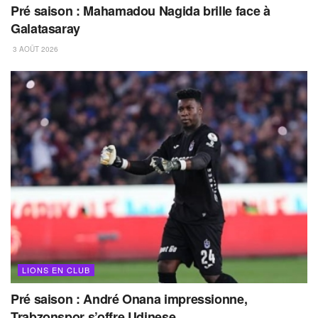
Pré saison : Mahamadou Nagida brille face à
Galatasaray
3 AOÛT 2026
LIONS EN CLUB
Pré saison : André Onana impressionne,
Trabzonspor s’offre Udinese