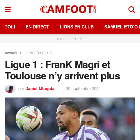
TOLI
EN DIRECT
LIONS EN CLUB
SAMUEL ETO’O 
PUBLICITÉ
Accueil
LIONS EN CLUB
Ligue 1 : FranK Magri et
Toulouse n’y arrivent plus
par
Daniel Mbopda
29 septembre 2024