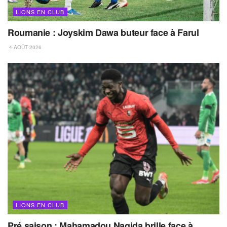
LIONS EN CLUB
Roumanie : Joyskim Dawa buteur face à Farul
4 AOÛT 2026
LIONS EN CLUB
Pré saison : Mahamadou Nagida brille face à