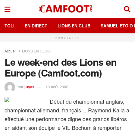
TOLI
EN DIRECT
LIONS EN CLUB
SAMUEL ETO’O 
PUBLICITÉ
Accueil
LIONS EN CLUB
Le week-end des Lions en
Europe (Camfoot.com)
par
juyas
18 août 2002
Début du championnat anglais,
championnat allemand, français… Raymond Kalla a
effectué une performance digne des grands libéros
en aidant son équipe le VfL Bochum à remporter