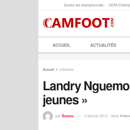
Suivez les championnats :
UEFA Champ
ACCUEIL
ACTUALITÉS
Accueil
Interview
Landry Nguemo: 
jeunes »
par
Sunou
5 janvier 2012
dans
Inter