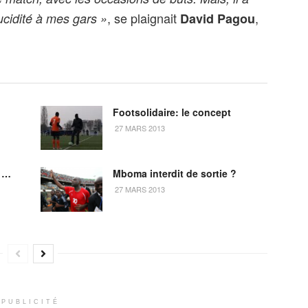
, se plaignait
,
ucidité à mes gars »
David Pagou
Footsolidaire: le concept
27 MARS 2013
n …
Mboma interdit de sortie ?
27 MARS 2013
PUBLICITÉ