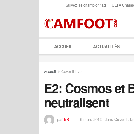
Suivez les championnats :
UEFA Champ
ACCUEIL
ACTUALITÉS
Accueil
Cover It Live
E2: Cosmos et 
neutralisent
par
ER
6 mars 2013
dans
Cover It Li