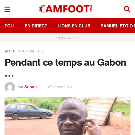
TOLI
EN DIRECT
LIONS EN CLUB
SAMUEL ETO’O 
PUBLICITÉ
Accueil
ACTUALITÉS
Pendant ce temps au Gabon
…
par
Sunou
27 mars 2013