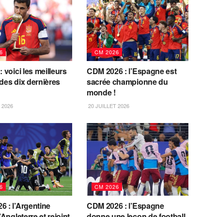
6
CM 2026
: voici les meilleurs
CDM 2026 : l’Espagne est
des dix dernières
sacrée championne du
monde !
 2026
20 JUILLET 2026
6
CM 2026
 : l’Argentine
CDM 2026 : l’Espagne
’Angleterre et rejoint
donne une leçon de football