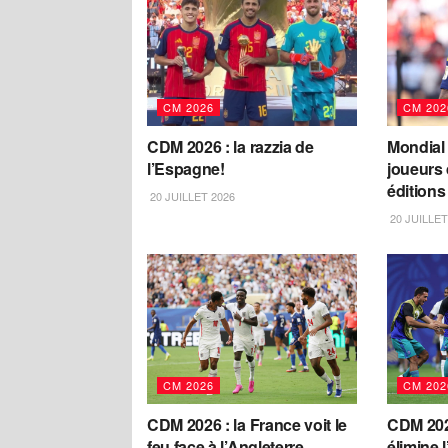
CM 2026
CM 202
CDM 2026 : la razzia de
Mondial 
l’Espagne!
joueurs 
éditions
20 JUILLET 2026
20 JUILLET
CM 2026
CM 202
CDM 2026 : la France voit le
CDM 2026
feu face à l’Angleterre
élimine l