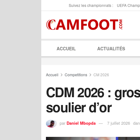
Suivez les championnats :
UEFA Champ
ACCUEIL
ACTUALITÉS
Accueil
Competitions
CM 2026
CDM 2026 : gross
soulier d’or
par
Daniel Mbopda
7 juillet 2026
dan