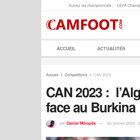
Suivez les championnats :
UEFA Champ
ACCUEIL
ACTUALITÉS
Accueil
Competitions
CAN 2023
CAN 2023 : l’Alg
face au Burkina
par
Daniel Mbopda
20 janvier 2024
d