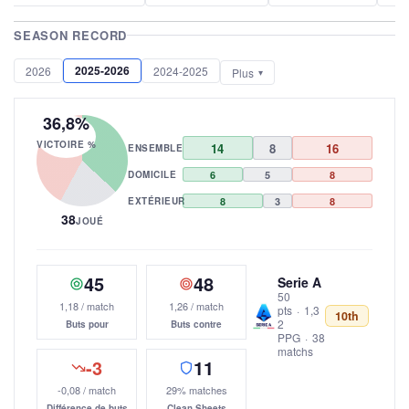
SEASON RECORD
2025-2026
2026
2024-2025
Plus
36,8%
VICTOIRE %
14
8
16
ENSEMBLE
DOMICILE
6
5
8
EXTÉRIEUR
8
3
8
38
JOUÉ
45
48
Serie A
50
1,18 / match
1,26 / match
pts
·
1,3
10th
2
Buts pour
Buts contre
PPG
·
38
matchs
-3
11
-0,08 / match
29% matches
Différence de buts
Clean Sheets