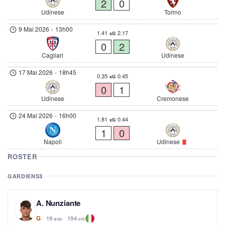
2
0
Udinese
Torino
9 Mai 2026
-
13h00
1.41
2.17
xG
0
2
Cagliari
Udinese
17 Mai 2026
-
18h45
0.35
0.45
xG
0
1
Udinese
Cremonese
24 Mai 2026
-
16h00
1.81
0.44
xG
1
0
Napoli
Udinese
ROSTER
GARDIENS
3
A. Nunziante
19
194
G
ans
cm