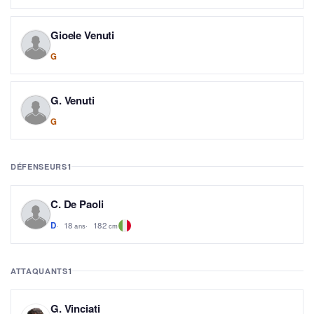
Gioele Venuti
G
G. Venuti
G
DÉFENSEURS
1
C. De Paoli
18
182
D
ans
cm
ATTAQUANTS
1
G. Vinciati