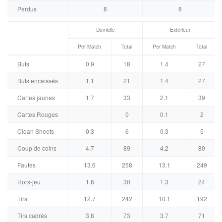
Perdus
8
8
Domicile
Extérieur
Per Match
Total
Per Match
Total
Buts
0.9
18
1.4
27
Buts encaissés
1.1
21
1.4
27
Cartes jaunes
1.7
33
2.1
39
Cartes Rouges
0
0.1
2
Clean Sheets
0.3
6
0.3
5
Coup de coins
4.7
89
4.2
80
Fautes
13.6
258
13.1
249
Hors-jeu
1.6
30
1.3
24
Tirs
12.7
242
10.1
192
Tirs cadrés
3.8
73
3.7
71