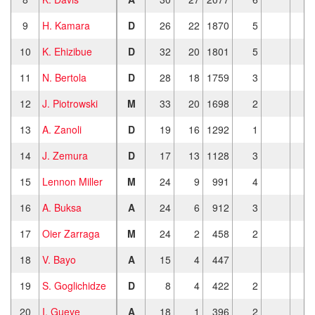
9
H. Kamara
D
26
22
1870
5
10
K. Ehizibue
D
32
20
1801
5
11
N. Bertola
D
28
18
1759
3
12
J. Piotrowski
M
33
20
1698
2
13
A. Zanoli
D
19
16
1292
1
14
J. Zemura
D
17
13
1128
3
15
Lennon Miller
M
24
9
991
4
16
A. Buksa
A
24
6
912
3
17
Oier Zarraga
M
24
2
458
2
18
V. Bayo
A
15
4
447
19
S. Goglichidze
D
8
4
422
2
20
I. Gueye
A
18
1
396
2