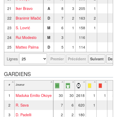
21
Iker Bravo
A
8
3
205
1
22
Branimir Mlačić
D
7
2
163
2
23
S. Lovrić
M
6
1
158
1
24
Rui Modesto
M
3
116
25
Matteo Palma
D
5
1
114
Lignes
Premier
Précédent
Suivant
Derni
GARDIENS
#
Joueur
1
Maduka Emilio Okoye
30
30
2618
1
1
32
2
R. Sava
7
6
620
1
14
3
D. Padelli
2
2
180
2