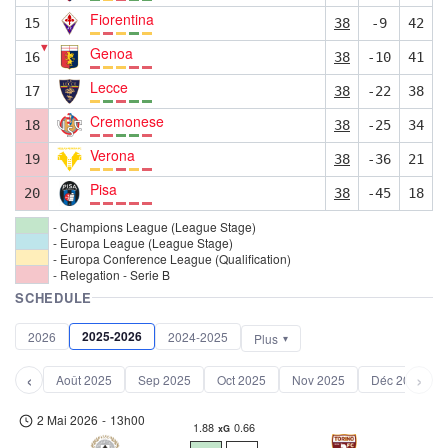
Fiorentina
15
38
-9
42
▼
Genoa
16
38
-10
41
Lecce
17
38
-22
38
Cremonese
18
38
-25
34
Verona
19
38
-36
21
Pisa
20
38
-45
18
- Champions League (League Stage)
- Europa League (League Stage)
- Europa Conference League (Qualification)
- Relegation - Serie B
SCHEDULE
2025-2026
2026
2024-2025
Plus
‹
›
Août 2025
Sep 2025
Oct 2025
Nov 2025
Déc 2025
2 Mai 2026
-
13h00
1.88
0.66
xG