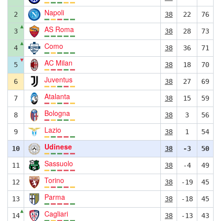
Napoli
2
38
22
76
▲
AS Roma
3
38
28
73
▲
Como
4
38
36
71
▼
AC Milan
5
38
18
70
Juventus
6
38
27
69
Atalanta
7
38
15
59
Bologna
8
38
3
56
Lazio
9
38
1
54
Udinese
10
38
-3
50
Sassuolo
11
38
-4
49
Torino
12
38
-19
45
Parma
13
38
-18
45
▲
Cagliari
14
38
-13
43