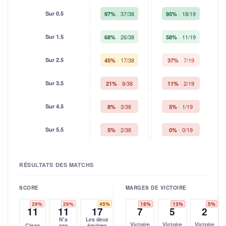
Sur 0.5
37/38
18/19
97%
95%
Sur 1.5
26/38
11/19
68%
58%
Sur 2.5
17/38
7/19
45%
37%
Sur 3.5
8/38
2/19
21%
11%
Sur 4.5
3/38
1/19
8%
5%
Sur 5.5
2/38
0/19
5%
0%
RÉSULTATS DES MATCHS
SCORE
MARGES DE VICTOIRE
29%
29%
45%
18%
13%
5%
11
11
17
7
5
2
N'a
Les deux
Victoire
Victoire
Victoire
Clean
pas
équipes