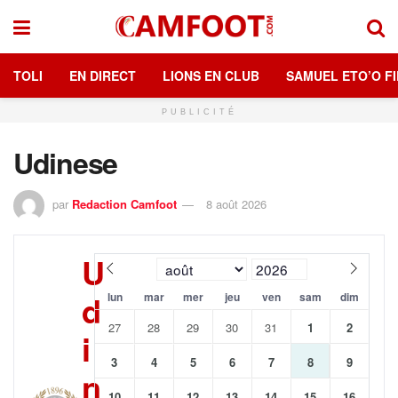
TOLI
EN DIRECT
LIONS EN CLUB
SAMUEL ETO’O FI
PUBLICITÉ
Udinese
par
Redaction Camfoot
8 août 2026
U
d
lun
mar
mer
jeu
ven
sam
dim
27
28
29
30
31
1
2
i
3
4
5
6
7
8
9
n
10
11
12
13
14
15
16