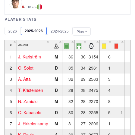
18
A
ans
PLAYER STATS
2025-2026
2026
2024-2025
Plus
#
Joueur
1
J. Karlström
M
36
36
3154
6
2
O. Solet
D
35
34
2961
1
3
A. Atta
M
32
29
2563
3
4
T. Kristensen
D
28
28
2475
4
5
N. Zaniolo
M
32
28
2270
8
6
C. Kabasele
D
30
28
2255
5
1
7
J. Ekkelenkamp
M
31
27
2206
1
8
K. Davis
A
30
27
2077
6
1