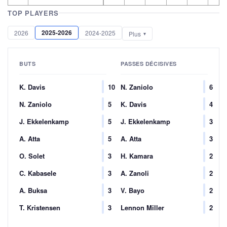
TOP PLAYERS
2025-2026
2026
2024-2025
Plus
BUTS
PASSES DÉCISIVES
K. Davis
10
N. Zaniolo
6
N. Zaniolo
5
K. Davis
4
J. Ekkelenkamp
5
J. Ekkelenkamp
3
A. Atta
5
A. Atta
3
O. Solet
3
H. Kamara
2
C. Kabasele
3
A. Zanoli
2
A. Buksa
3
V. Bayo
2
T. Kristensen
3
Lennon Miller
2