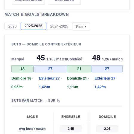
MATCH & GOALS BREAKDOWN
2025-2026
2026
2024-2025
Plus
BUTS — DOMICILE CONTRE EXTÉRIEUR
45
48
Marqué
1,18 / match
Condédé
1,26 / match
18
27
21
27
Domicile 18 ·
Extérieur 27 ·
Domicile 21 ·
Extérieur 27 ·
0,95/m
1,42/m
1,11/m
1,42/m
BUTS PAR MATCH — SUR %
LIGNE
ENSEMBLE
DOMICILE
Avg buts / match
2,45
2,05