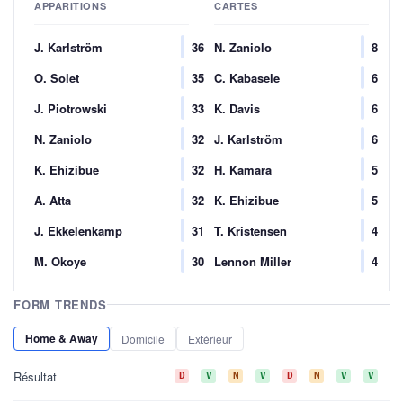
APPARITIONS
CARTES
J. Karlström
36
N. Zaniolo
8
O. Solet
35
C. Kabasele
6
J. Piotrowski
33
K. Davis
6
N. Zaniolo
32
J. Karlström
6
K. Ehizibue
32
H. Kamara
5
A. Atta
32
K. Ehizibue
5
J. Ekkelenkamp
31
T. Kristensen
4
M. Okoye
30
Lennon Miller
4
FORM TRENDS
Home & Away
Domicile
Extérieur
Résultat
D
V
N
V
D
N
V
V
D