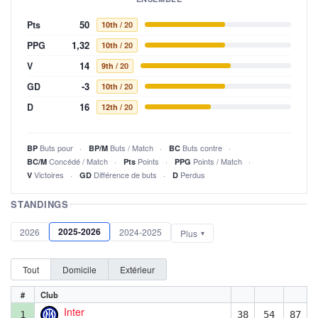
50
Pts
10th
/ 20
1,32
PPG
10th
/ 20
14
V
9th
/ 20
-3
GD
10th
/ 20
16
D
12th
/ 20
Buts pour
Buts / Match
Buts contre
BP
BP/M
BC
Concédé / Match
Points
Points / Match
BC/M
Pts
PPG
Victoires
Différence de buts
Perdus
V
GD
D
STANDINGS
2025-2026
2026
2024-2025
Plus
Tout
Domicile
Extérieur
#
Club
Inter
1
38
54
87