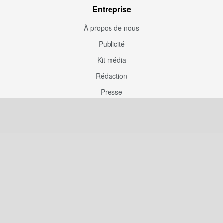
Entreprise
À propos de nous
Publicité
Kit média
Rédaction
Presse
Couverture rédaction
Participation
Envoyez une correction
Proposez un article
Devenez contributeur
Articles sponsorisés
Sponsoriser Camfoot