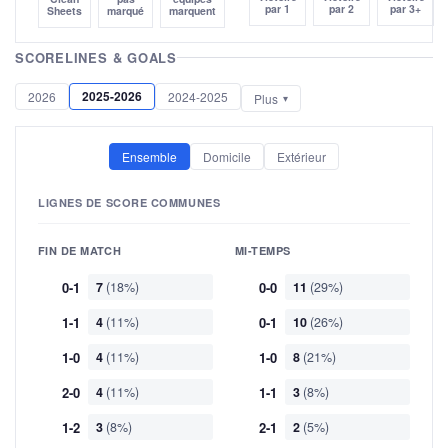
par 1
par 2
par 3+
Sheets
marqué
marquent
SCORELINES & GOALS
2025-2026
2026
2024-2025
Plus
Ensemble
Domicile
Extérieur
LIGNES DE SCORE COMMUNES
FIN DE MATCH
MI-TEMPS
0-1
7
(18%)
0-0
11
(29%)
1-1
4
(11%)
0-1
10
(26%)
1-0
4
(11%)
1-0
8
(21%)
2-0
4
(11%)
1-1
3
(8%)
1-2
3
(8%)
2-1
2
(5%)