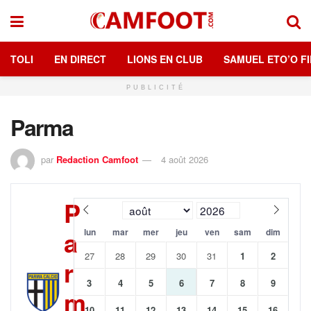
TOLI
EN DIRECT
LIONS EN CLUB
SAMUEL ETO’O FI
PUBLICITÉ
Parma
par
Redaction Camfoot
4 août 2026
P
a
lun
mar
mer
jeu
ven
sam
dim
27
28
29
30
31
1
2
r
3
4
5
6
7
8
9
m
10
11
12
13
14
15
16