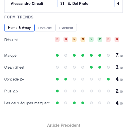
Alessandro Circati
31
E. Del Prato
4
FORM TRENDS
Home & Away
Domicile
Extérieur
Résultat
D
D
N
N
V
V
D
D
D
7
Marqué
/10
3
Clean Sheet
/10
4
Concédé 2+
/10
2
Plus 2.5
/10
4
Les deux équipes marquent
/10
Article Précédent