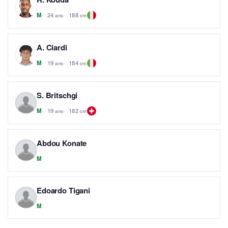
24
188
M
ans
cm
A. Ciardi
19
184
M
ans
cm
S. Britschgi
19
182
M
ans
cm
Abdou Konate
M
Edoardo Tigani
M