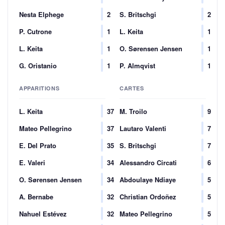
Nesta Elphege
2
S. Britschgi
2
P. Cutrone
1
L. Keita
1
L. Keita
1
O. Sørensen Jensen
1
G. Oristanio
1
P. Almqvist
1
APPARITIONS
CARTES
L. Keita
37
M. Troilo
9
Mateo Pellegrino
37
Lautaro Valenti
7
E. Del Prato
35
S. Britschgi
7
E. Valeri
34
Alessandro Circati
6
O. Sørensen Jensen
34
Abdoulaye Ndiaye
5
A. Bernabe
32
Christian Ordoñez
5
Nahuel Estévez
32
Mateo Pellegrino
5