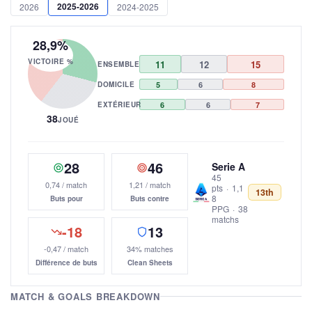
2025-2026
2026
2024-2025
28,9%
VICTOIRE %
11
12
15
ENSEMBLE
DOMICILE
5
6
8
EXTÉRIEUR
6
6
7
38
JOUÉ
28
46
Serie A
45
0,74 / match
1,21 / match
pts
·
1,1
13th
8
Buts pour
Buts contre
PPG
·
38
matchs
-18
13
-0,47 / match
34% matches
Différence de buts
Clean Sheets
MATCH & GOALS BREAKDOWN