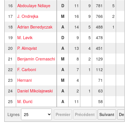
16
Abdoulaye Ndiaye
D
11
9
781
5
1
17
J. Ondrejka
M
16
9
766
2
18
Adrian Benedyczak
A
14
5
488
1
19
M. Løvik
D
9
5
478
20
P. Almqvist
A
13
4
451
21
Benjamin Cremaschi
M
8
2
129
22
F. Carboni
A
7
1
112
23
Hernani
M
4
71
24
Daniel Mikolajewski
A
2
1
63
25
M. Đurić
A
11
58
Lignes
Premier
Précédent
Suivant
Derni