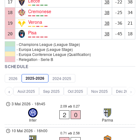
Lecce
17
38
-22
38
Cremonese
18
38
-25
34
Verona
19
38
-36
21
Pisa
20
38
-45
18
- Champions League (League Stage)
- Europa League (League Stage)
- Europa Conference League (Qualification)
- Relegation - Serie B
SCHEDULE
2025-2026
2026
2024-2025
‹
›
Août 2025
Sep 2025
Oct 2025
Nov 2025
Déc 2025
3 Mai 2026
-
18h45
2.09
0.27
xG
2
0
Inter
Parma
10 Mai 2026
-
16h00
0.71
2.58
xG