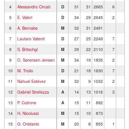
4
Alessandro Circati
D
31
31
2665
6
5
E. Valeri
D
34
29
2645
2
6
A. Bernabe
M
32
31
2491
7
Lautaro Valenti
D
27
25
2249
7
8
S. Britschgi
M
29
22
2110
7
1
9
O. Sørensen Jensen
M
34
19
1835
2
10
M. Troilo
D
21
18
1630
7
2
11
Nahuel Estévez
M
32
9
1032
2
12
Gabriel Strefezza
A
14
13
1016
3
13
P. Cutrone
A
15
11
892
14
H. Nicolussi
M
15
10
873
15
G. Oristanio
M
20
8
855
1