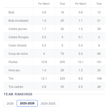
Per Match
Total
Per Match
Total
Buts
0.8
16
0.6
12
Buts encaissés
1.3
25
1.1
21
Cartes jaunes
1.7
32
1.5
28
Cartes Rouges
0.2
3
0.1
2
Clean Sheets
0.3
5
0.4
8
Coup de coins
4
76
3.5
66
Fautes
10.8
205
10.1
191
Hors-jeu
1.4
26
1.3
24
Tirs
12.1
229
8.8
168
Tirs cadrés
2.9
55
2.5
48
TEAM RANKINGS
2025-2026
2026
2024-2025