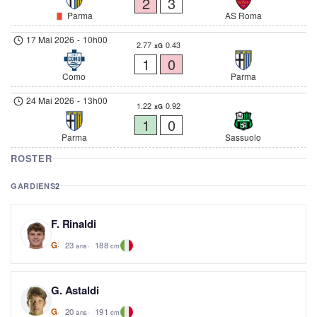
2
3
Parma
AS Roma
17 Mai 2026
-
10h00
2.77
0.43
xG
1
0
Como
Parma
24 Mai 2026
-
13h00
1.22
0.92
xG
1
0
Parma
Sassuolo
ROSTER
GARDIENS
2
F. Rinaldi
23
188
G
ans
cm
G. Astaldi
20
191
G
ans
cm