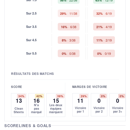
58%
63%
Sur 2.5
11/38
6/19
29%
32%
Sur 3.5
6/38
4/19
16%
21%
Sur 4.5
3/38
2/19
8%
11%
Sur 5.5
0/38
0/19
0%
0%
RÉSULTATS DES MATCHS
SCORE
MARGES DE VICTOIRE
34%
42%
39%
29%
0%
0%
13
16
15
11
0
0
N'a
Les deux
Victoire
Victoire
Victoire
Clean
pas
équipes
par 1
par 2
par 3+
Sheets
marqué
marquent
SCORELINES & GOALS