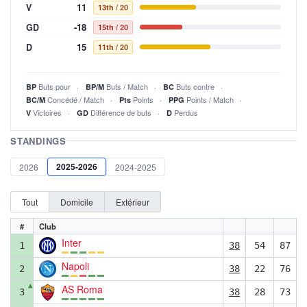
11
V
13th
/ 20
-18
GD
15th
/ 20
15
D
11th
/ 20
Buts pour
Buts / Match
Buts contre
BP
BP/M
BC
Concédé / Match
Points
Points / Match
BC/M
Pts
PPG
Victoires
Différence de buts
Perdus
V
GD
D
STANDINGS
2025-2026
2026
2024-2025
Tout
Domicile
Extérieur
#
Club
Inter
1
38
54
87
Napoli
2
38
22
76
▲
AS Roma
3
38
28
73