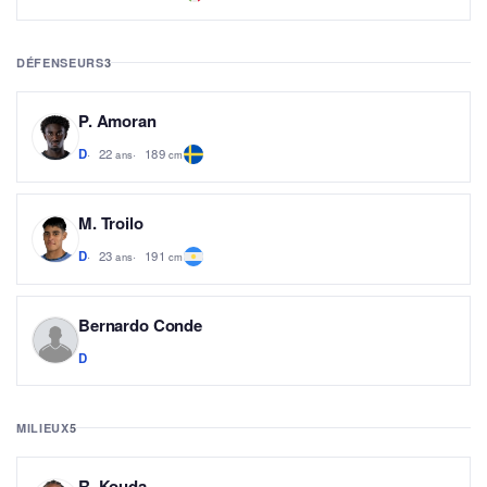
DÉFENSEURS
3
P. Amoran
22
189
D
ans
cm
M. Troilo
23
191
D
ans
cm
Bernardo Conde
D
MILIEUX
5
R. Kouda