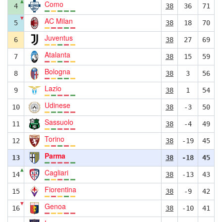
▲
Como
4
38
36
71
▼
AC Milan
5
38
18
70
Juventus
6
38
27
69
Atalanta
7
38
15
59
Bologna
8
38
3
56
Lazio
9
38
1
54
Udinese
10
38
-3
50
Sassuolo
11
38
-4
49
Torino
12
38
-19
45
Parma
13
38
-18
45
▲
Cagliari
14
38
-13
43
Fiorentina
15
38
-9
42
▼
Genoa
16
38
-10
41