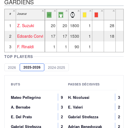
GARDIENS
#
Joueur
1
Z. Suzuki
20
20
1800
1
28
5
2
Edoardo Corvi
17
17
1530
1
18
7
3
F. Rinaldi
1
1
90
1
1
TOP PLAYERS
2025-2026
2026
2024-2025
BUTS
PASSES DÉCISIVES
Mateo Pellegrino
9
H. Nicolussi
3
A. Bernabe
3
E. Valeri
2
E. Del Prato
2
Gabriel Strefezza
2
Gabriel Strefezza
2
Adrian Benedyczak
2