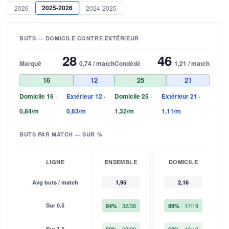
2025-2026
2026
2024-2025
BUTS — DOMICILE CONTRE EXTÉRIEUR
28
46
Marqué
0,74 / match
Condédé
1,21 / match
16
12
25
21
Domicile 16 ·
Extérieur 12 ·
Domicile 25 ·
Extérieur 21 ·
0,84/m
0,63/m
1,32/m
1,11/m
BUTS PAR MATCH — SUR %
LIGNE
ENSEMBLE
DOMICILE
Avg buts / match
1,95
2,16
Sur 0.5
32/38
17/19
84%
89%
Sur 1.5
22/38
12/19