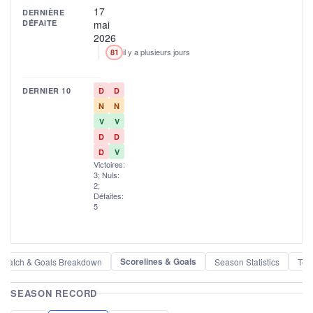
17
DERNIÈRE
DÉFAITE
mai
2026
il y a plusieurs jours
81
DERNIER 10
D
D
N
N
V
V
D
D
D
V
Victoires:
3; Nuls:
2;
Défaites:
5
Scorelines & Goals
Match & Goals Breakdown
Season Statistics
Tea
SEASON RECORD