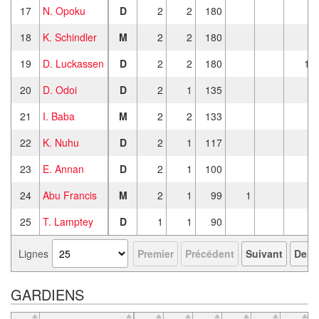
17
N. Opoku
D
2
2
180
18
K. Schindler
M
2
2
180
19
D. Luckassen
D
2
2
180
1
20
D. Odoi
D
2
1
135
21
I. Baba
M
2
2
133
22
K. Nuhu
D
2
1
117
23
E. Annan
D
2
1
100
24
Abu Francis
M
2
1
99
1
25
T. Lamptey
D
1
1
90
Lignes
Premier
Précédent
Suivant
Derni
GARDIENS