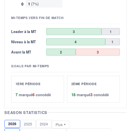
0
1
(7%)
MI-TEMPS VERS FIN DE MATCH
Leader à la MT
3
1
Niveau à la MT
4
1
Avant la MT
2
3
GOALS PAR MI-TEMPS
1ÈRE PÉRIODE
2ÈME PÉRIODE
7
marqué
6
concédé
18
marqué
3
concédé
SEASON STATISTICS
2026
2025
2024
Plus