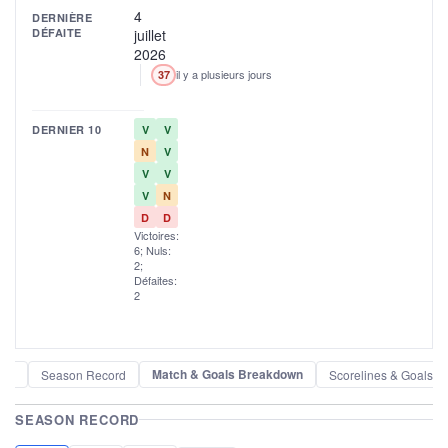
4
DERNIÈRE
DÉFAITE
juillet
2026
il y a plusieurs jours
37
DERNIER 10
V
V
N
V
V
V
V
N
D
D
Victoires:
6; Nuls:
2;
Défaites:
2
Match & Goals Breakdown
der
Season Record
Scorelines & Goals
SEASON RECORD