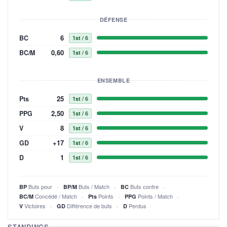
DÉFENSE
6
BC
1st
/ 6
0,60
BC/M
1st
/ 6
ENSEMBLE
25
Pts
1st
/ 6
2,50
PPG
1st
/ 6
8
V
1st
/ 6
+17
GD
1st
/ 6
1
D
1st
/ 6
Buts pour
Buts / Match
Buts contre
BP
BP/M
BC
Concédé / Match
Points
Points / Match
BC/M
Pts
PPG
Victoires
Différence de buts
Perdus
V
GD
D
STANDINGS