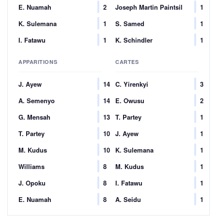
E. Nuamah
2
Joseph Martin Paintsil
1
K. Sulemana
1
S. Samed
1
I. Fatawu
1
K. Schindler
1
APPARITIONS
CARTES
J. Ayew
14
C. Yirenkyi
3
A. Semenyo
14
E. Owusu
2
G. Mensah
13
T. Partey
1
T. Partey
10
J. Ayew
1
M. Kudus
10
K. Sulemana
1
Williams
8
M. Kudus
1
J. Opoku
8
I. Fatawu
1
E. Nuamah
8
A. Seidu
1