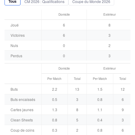
Tous
CM 2026 : Qualifications
Coupe du Monde 2026
Domicile
Extérieur
Joué
6
8
Victoires
6
3
Nuls
0
2
Perdus
0
3
Domicile
Extérieur
Per Match
Total
Per Match
Total
Buts
2.2
13
1.5
12
Buts encaissés
0.5
3
0.8
6
Cartes jaunes
1.3
8
1.1
9
Clean Sheets
0.8
5
0.4
3
Coup de coins
0.3
2
0.8
6