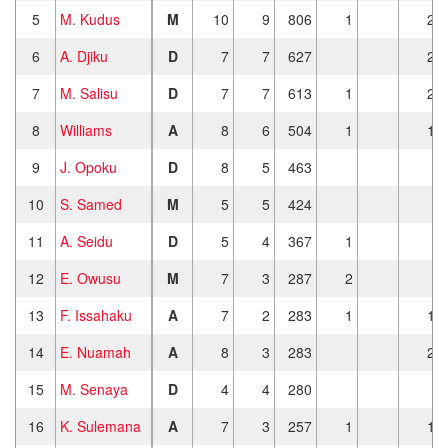
5
M. Kudus
M
10
9
806
1
2
6
A. Djiku
D
7
7
627
2
7
M. Salisu
D
7
7
613
1
2
8
Williams
A
8
6
504
1
1
9
J. Opoku
D
8
5
463
10
S. Samed
M
5
5
424
11
A. Seidu
D
5
4
367
1
12
E. Owusu
M
7
3
287
2
13
F. Issahaku
A
7
2
283
1
1
14
E. Nuamah
A
8
3
283
2
15
M. Senaya
D
4
4
280
16
K. Sulemana
A
7
3
257
1
1