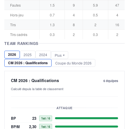
Fautes
1.5
9
5.9
47
Hors-jeu
0.7
4
0.5
4
Tirs
1.3
8
2
16
Tirs cadrés
0.3
2
0.3
2
TEAM RANKINGS
2026
2025
2024
Plus
CM 2026 : Qualifications
Coupe du Monde 2026
CM 2026 : Qualifications
6 équipes
Calculé depuis la table de classement
ATTAQUE
23
BP
1st
/ 6
2,30
BP/M
1st
/ 6