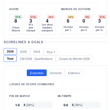
SCORE
MARGES DE VICTOIRE
57%
21%
29%
43%
0%
21%
8
3
4
6
0
3
N'a
Les deux
Victoire
Victoire
Victoire
Clean
pas
équipes
par 1
par 2
par 3+
Sheets
marqué
marquent
SCORELINES & GOALS
2026
2025
2024
Plus
Tous
CM 2026 : Qualifications
Coupe du Monde 2026
Ensemble
Domicile
Extérieur
LIGNES DE SCORE COMMUNES
FIN DE MATCH
MI-TEMPS
1-0
4
(29%)
0-0
5
(36%)