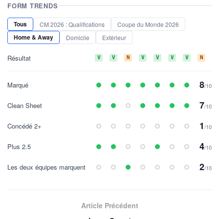
FORM TRENDS
Tous
CM 2026 : Qualifications
Coupe du Monde 2026
Home & Away
Domicile
Extérieur
Résultat
V
V
N
V
V
V
V
N
D
8
Marqué
/10
7
Clean Sheet
/10
1
Concédé 2+
/10
4
Plus 2.5
/10
2
Les deux équipes marquent
/10
Article Précédent