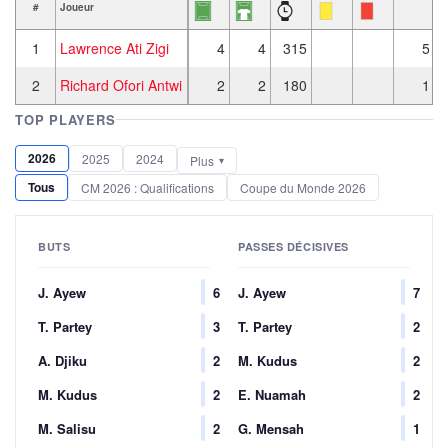
#
Joueur
1
Lawrence Ati Zigi
4
4
315
5
2
Richard Ofori Antwi
2
2
180
1
TOP PLAYERS
2026
2025
2024
Plus
Tous
CM 2026 : Qualifications
Coupe du Monde 2026
BUTS
PASSES DÉCISIVES
J. Ayew
6
J. Ayew
7
T. Partey
3
T. Partey
2
A. Djiku
2
M. Kudus
2
M. Kudus
2
E. Nuamah
2
M. Salisu
2
G. Mensah
1