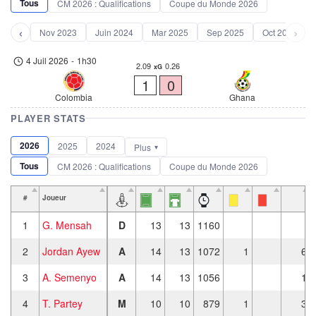
Tous
CM 2026 : Qualifications
Coupe du Monde 2026
‹
›
Nov 2023
Juin 2024
Mar 2025
Sep 2025
Oct 2025
4 Juil 2026
-
1h30
2.09
0.26
xG
1
0
Colombia
Ghana
PLAYER STATS
2026
2025
2024
Plus
Tous
CM 2026 : Qualifications
Coupe du Monde 2026
#
Joueur
1
G. Mensah
D
13
13
1160
2
Jordan Ayew
A
14
13
1072
1
6
3
A. Semenyo
A
14
13
1056
1
4
T. Partey
M
10
10
879
1
3