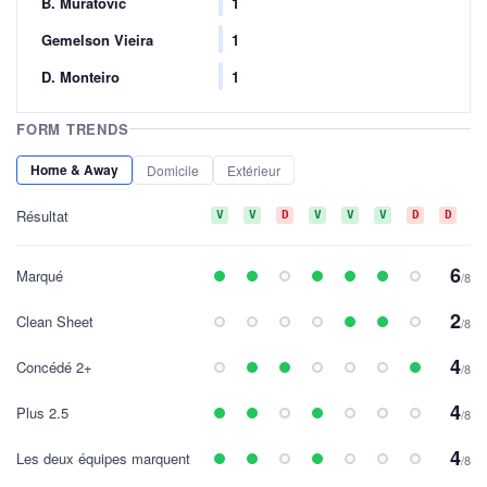
B. Muratović
1
Gemelson Vieira
1
D. Monteiro
1
FORM TRENDS
Home & Away
Domicile
Extérieur
Résultat
V
V
D
V
V
V
D
D
6
Marqué
/8
2
Clean Sheet
/8
4
Concédé 2+
/8
4
Plus 2.5
/8
4
Les deux équipes marquent
/8