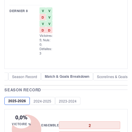
DERNIER 8
V
V
D
V
V
V
D
D
Victoires:
5; Nuls:
0;
Défaites:
3
Match & Goals Breakdown
der
Season Record
Scorelines & Goals
SEASON RECORD
2025-2026
2024-2025
2023-2024
0,0%
VICTOIRE %
2
ENSEMBLE