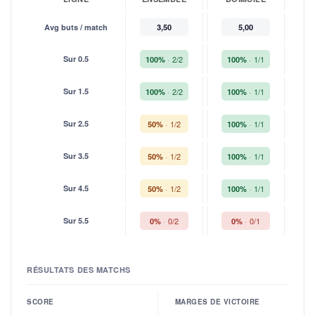
Avg buts / match
3,50
5,00
Sur 0.5
2/2
1/1
100%
100%
1
Sur 1.5
2/2
1/1
100%
100%
1
Sur 2.5
1/2
1/1
50%
100%
Sur 3.5
1/2
1/1
50%
100%
Sur 4.5
1/2
1/1
50%
100%
Sur 5.5
0/2
0/1
0%
0%
RÉSULTATS DES MATCHS
SCORE
MARGES DE VICTOIRE