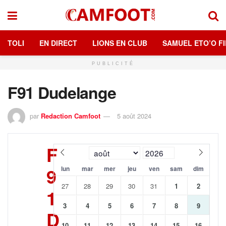
TOLI
EN DIRECT
LIONS EN CLUB
SAMUEL ETO’O FI
PUBLICITÉ
F91 Dudelange
par
Redaction Camfoot
5 août 2024
F
9
lun
mar
mer
jeu
ven
sam
dim
27
28
29
30
31
1
2
1
3
4
5
6
7
8
9
D
10
11
12
13
14
15
16