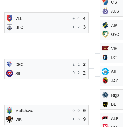
OST
AUS
VLL
4
0
4
AIK
3
BFC
1
2
GYO
VIK
IST
DEC
3
2
1
SIL
2
SIL
0
2
JAG
Riga
BEI
Malisheva
0
0
0
ALK
9
VIK
1
8