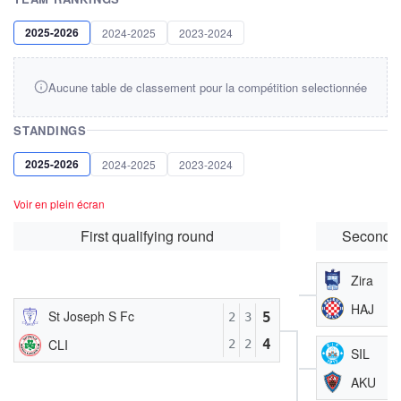
2025-2026
2024-2025
2023-2024
Aucune table de classement pour la compétition selectionnée
STANDINGS
2025-2026
2024-2025
2023-2024
Voir en plein écran
First qualifying round
Second q
Zira
HAJ
St Joseph S Fc
5
2
3
4
CLI
2
2
SIL
AKU