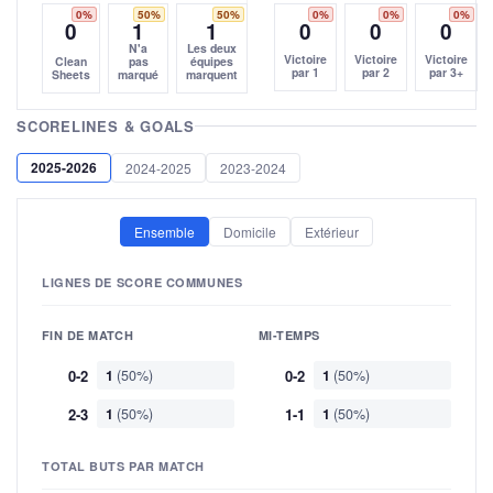
0%
50%
50%
0%
0%
0%
0
1
1
0
0
0
N'a
Les deux
Victoire
Victoire
Victoire
Clean
pas
équipes
par 1
par 2
par 3+
Sheets
marqué
marquent
SCORELINES & GOALS
2025-2026
2024-2025
2023-2024
Ensemble
Domicile
Extérieur
LIGNES DE SCORE COMMUNES
FIN DE MATCH
MI-TEMPS
0-2
1
(50%)
0-2
1
(50%)
2-3
1
(50%)
1-1
1
(50%)
TOTAL BUTS PAR MATCH