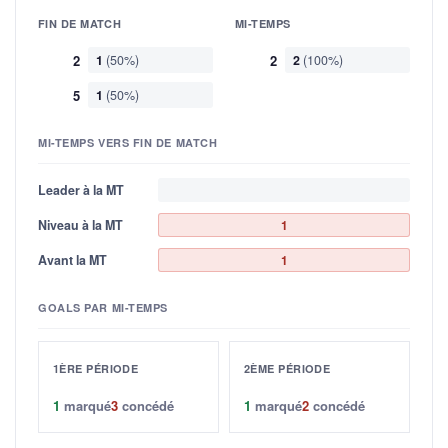
FIN DE MATCH
MI-TEMPS
2
1
(50%)
2
2
(100%)
5
1
(50%)
MI-TEMPS VERS FIN DE MATCH
Leader à la MT
Niveau à la MT
1
Avant la MT
1
GOALS PAR MI-TEMPS
1ÈRE PÉRIODE
2ÈME PÉRIODE
1
marqué
3
concédé
1
marqué
2
concédé