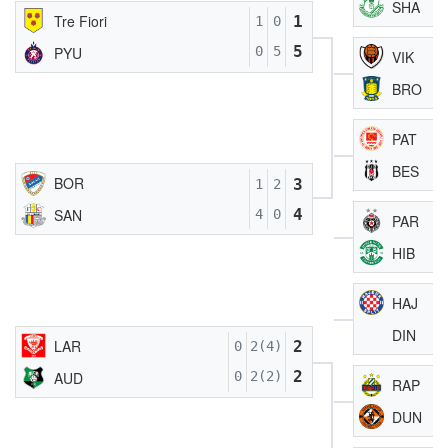
SHA
Tre Fiori
1
1
0
5
PYU
0
5
VIK
BRO
PAT
BES
BOR
3
1
2
4
SAN
4
0
PAR
HIB
HAJ
DIN
LAR
2
0
2(4)
2
AUD
0
2(2)
RAP
DUN