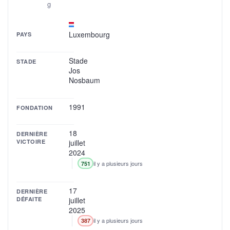
g
Luxembourg
PAYS
Stade
STADE
Jos
Nosbaum
1991
FONDATION
18
DERNIÈRE
VICTOIRE
juillet
2024
il y a plusieurs jours
751
17
DERNIÈRE
DÉFAITE
juillet
2025
il y a plusieurs jours
387