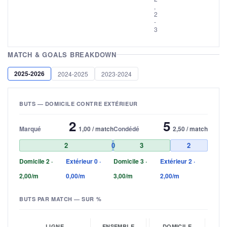
,
2
-
3
MATCH & GOALS BREAKDOWN
2025-2026
2024-2025
2023-2024
BUTS — DOMICILE CONTRE EXTÉRIEUR
2
5
Marqué
1,00 / match
Condédé
2,50 / match
2
0
3
2
Domicile 2 ·
Extérieur 0 ·
Domicile 3 ·
Extérieur 2 ·
2,00/m
0,00/m
3,00/m
2,00/m
BUTS PAR MATCH — SUR %
LIGNE
ENSEMBLE
DOMICILE
EX