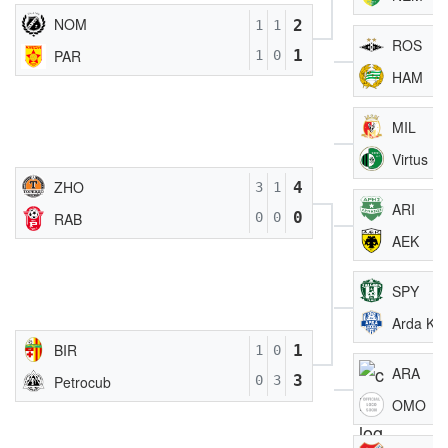
NOM
2
1
1
ROS
1
PAR
1
0
HAM
MIL
Virtus
ZHO
4
3
1
ARI
0
RAB
0
0
AEK
SPY
Arda Kar
BIR
1
1
0
ARA
3
Petrocub
0
3
OMO