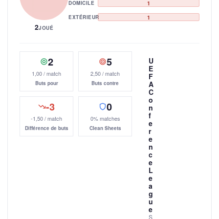
DOMICILE
1
EXTÉRIEUR
1
2
JOUÉ
2
5
U
E
1,00 / match
2,50 / match
F
A
Buts pour
Buts contre
C
o
-3
0
n
f
-1,50 / match
0% matches
e
Différence de buts
Clean Sheets
r
e
n
c
e
L
e
a
g
u
e
S