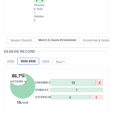
V
V
Victoires:
6; Nuls:
1;
Défaites:
3
Match & Goals Breakdown
der
Season Record
Scorelines & Goals
SEASON RECORD
2025-2026
2026
2025
Plus
86,7%
VICTOIRE %
13
2
ENSEMBLE
DOMICILE
7
EXTÉRIEUR
6
2
15
JOUÉ