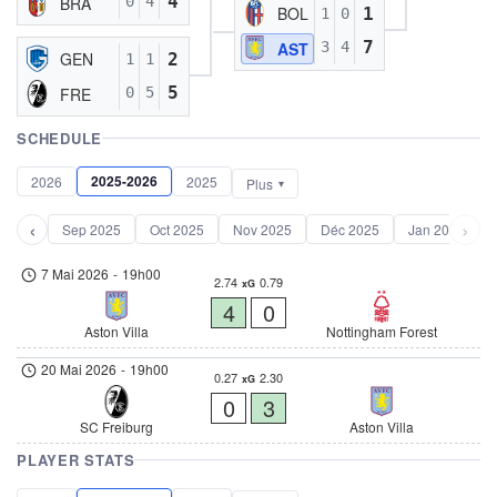
4
BRA
0
4
BOL
1
1
0
7
AST
3
4
GEN
2
1
1
5
FRE
0
5
SCHEDULE
2025-2026
2026
2025
Plus
‹
›
Sep 2025
Oct 2025
Nov 2025
Déc 2025
Jan 2026
7 Mai 2026
-
19h00
2.74
0.79
xG
4
0
Aston Villa
Nottingham Forest
20 Mai 2026
-
19h00
0.27
2.30
xG
0
3
SC Freiburg
Aston Villa
PLAYER STATS