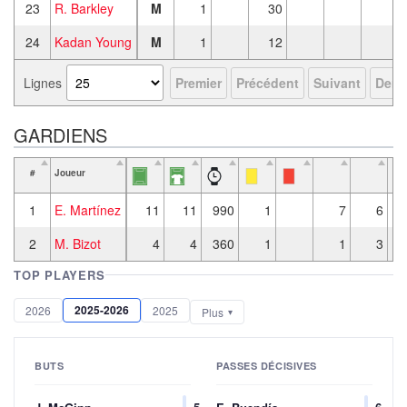
23
R. Barkley
M
1
30
24
Kadan Young
M
1
12
Lignes
Premier
Précédent
Suivant
Derni
GARDIENS
#
Joueur
P
1
E. Martínez
11
11
990
1
7
6
2
M. Bizot
4
4
360
1
1
3
TOP PLAYERS
2025-2026
2026
2025
Plus
BUTS
PASSES DÉCISIVES