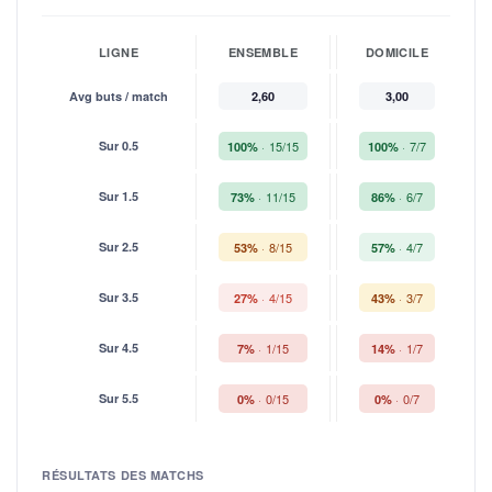
LIGNE
ENSEMBLE
DOMICILE
Avg buts / match
2,60
3,00
Sur 0.5
15/15
7/7
100%
100%
Sur 1.5
11/15
6/7
73%
86%
Sur 2.5
8/15
4/7
53%
57%
Sur 3.5
4/15
3/7
27%
43%
Sur 4.5
1/15
1/7
7%
14%
Sur 5.5
0/15
0/7
0%
0%
RÉSULTATS DES MATCHS