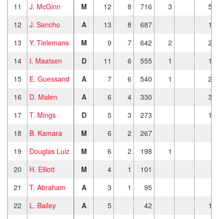
11
J. McGinn
M
12
8
716
3
5
12
J. Sancho
A
13
8
687
1
13
Y. Tielemans
M
9
7
642
2
2
14
I. Maatsen
D
11
6
555
1
1
15
E. Guessand
A
7
6
540
1
2
16
D. Malen
A
6
4
330
3
17
T. Mings
D
5
3
273
1
18
B. Kamara
M
6
2
267
19
Douglas Luiz
M
6
2
198
1
20
H. Elliott
M
4
1
101
21
T. Abraham
A
3
1
95
22
L. Bailey
A
5
42
1