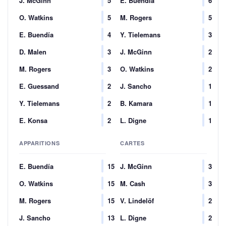
J. McGinn
5
E. Buendía
6
O. Watkins
5
M. Rogers
5
E. Buendía
4
Y. Tielemans
3
D. Malen
3
J. McGinn
2
M. Rogers
3
O. Watkins
2
E. Guessand
2
J. Sancho
1
Y. Tielemans
2
B. Kamara
1
E. Konsa
2
L. Digne
1
APPARITIONS
CARTES
E. Buendía
15
J. McGinn
3
O. Watkins
15
M. Cash
3
M. Rogers
15
V. Lindelöf
2
J. Sancho
13
L. Digne
2