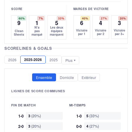
SCORE
MARGES DE VICTOIRE
60%
7%
33%
40%
27%
20%
9
1
5
6
4
3
N'a
Les deux
Victoire
Victoire
Victoire
Clean
pas
équipes
par 1
par 2
par 3+
Sheets
marqué
marquent
SCORELINES & GOALS
2025-2026
2026
2025
Plus
Ensemble
Domicile
Extérieur
LIGNES DE SCORE COMMUNES
FIN DE MATCH
MI-TEMPS
1-0
3
(20%)
1-0
5
(33%)
2-0
3
(20%)
0-0
4
(27%)