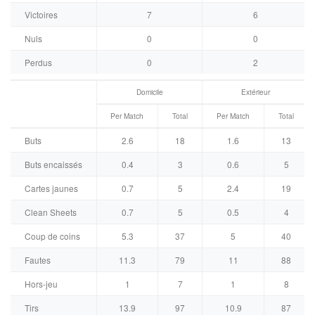
Victoires
7
6
Nuls
0
0
Perdus
0
2
Domicile
Extérieur
Per Match
Total
Per Match
Total
Buts
2.6
18
1.6
13
Buts encaissés
0.4
3
0.6
5
Cartes jaunes
0.7
5
2.4
19
Clean Sheets
0.7
5
0.5
4
Coup de coins
5.3
37
5
40
Fautes
11.3
79
11
88
Hors-jeu
1
7
1
8
Tirs
13.9
97
10.9
87