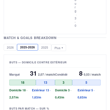
u
r
g
·
3
-
0
MATCH & GOALS BREAKDOWN
2025-2026
2026
2025
Plus
BUTS — DOMICILE CONTRE EXTÉRIEUR
31
8
Marqué
2,07 / match
Condédé
0,53 / match
18
13
3
5
Domicile 18 ·
Extérieur 13 ·
Domicile 3 ·
Extérieur 5 ·
2,57/m
1,63/m
0,43/m
0,63/m
BUTS PAR MATCH — SUR %