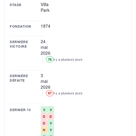
Villa
STADE
Park
1874
FONDATION
24
DERNIÈRE
VICTOIRE
mai
2026
il y a plusieurs jours
76
3
DERNIÈRE
DÉFAITE
mai
2026
il y a plusieurs jours
97
DERNIER 10
V
V
D
D
D
V
N
V