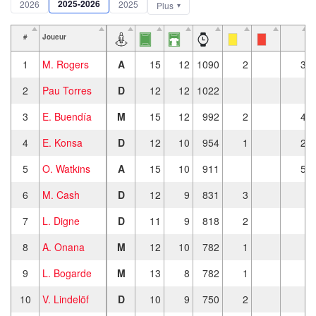
2025-2026
2026
2025
Plus
#
Joueur
1
M. Rogers
A
15
12
1090
2
3
2
Pau Torres
D
12
12
1022
3
E. Buendía
M
15
12
992
2
4
4
E. Konsa
D
12
10
954
1
2
5
O. Watkins
A
15
10
911
5
6
M. Cash
D
12
9
831
3
7
L. Digne
D
11
9
818
2
8
A. Onana
M
12
10
782
1
9
L. Bogarde
M
13
8
782
1
10
V. Lindelöf
D
10
9
750
2