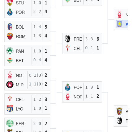
STU
1
1
0
4
POR
2
2
NO
AS
BOL
5
1
4
4
ROM
1
3
FRE
6
3
3
1
CEL
0
1
PAN
1
1
0
4
BET
0
4
NOT
2
0
2(3)
2
MID
1
1(0)
POR
1
1
0
2
NOT
1
1
CEL
3
1
2
1
LYO
1
0
BR
FR
FER
2
2
0