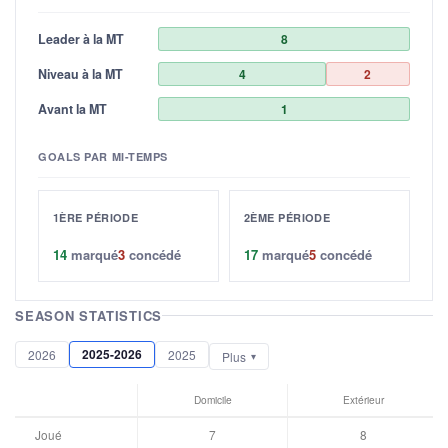
Leader à la MT
8
Niveau à la MT
4
2
Avant la MT
1
GOALS PAR MI-TEMPS
1ÈRE PÉRIODE
2ÈME PÉRIODE
14
marqué
3
concédé
17
marqué
5
concédé
SEASON STATISTICS
2025-2026
2026
2025
Plus
Domicile
Extérieur
Joué
7
8