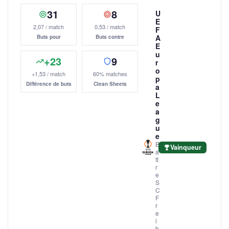
31
8
U
E
2,07 / match
0,53 / match
F
A
Buts pour
Buts contre
E
u
+23
9
r
o
+1,53 / match
60% matches
p
Différence de buts
Clean Sheets
a
L
e
a
g
u
e
B
Vainqueur
a
tt
r
e
S
C
F
r
e
i
b