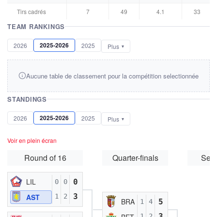
Tirs cadrés
7
49
4.1
33
TEAM RANKINGS
2025-2026
2026
2025
Plus
Aucune table de classement pour la compétition selectionnée
STANDINGS
2025-2026
2026
2025
Plus
Voir en plein écran
Round of 16
Quarter-finals
Semi
LIL
0
0
0
3
AST
1
2
BRA
5
1
4
3
BET
1
2