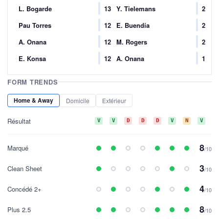
L. Bogarde
13
Y. Tielemans
2
Pau Torres
12
E. Buendía
2
A. Onana
12
M. Rogers
2
E. Konsa
12
A. Onana
1
FORM TRENDS
Home & Away
Domicile
Extérieur
Résultat
V
V
D
D
D
V
N
V
V
8
Marqué
/10
3
Clean Sheet
/10
4
Concédé 2+
/10
8
Plus 2.5
/10