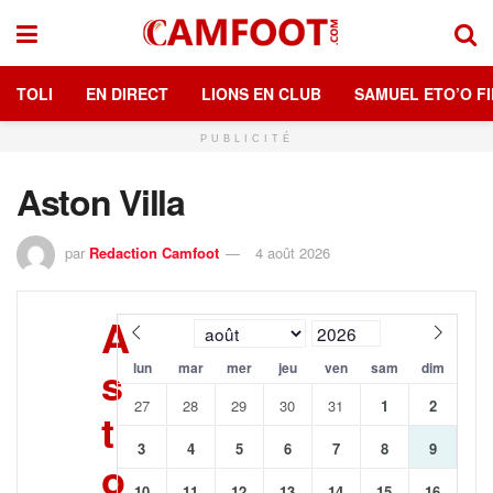
TOLI
EN DIRECT
LIONS EN CLUB
SAMUEL ETO’O FI
PUBLICITÉ
Aston Villa
par
Redaction Camfoot
4 août 2026
A
s
lun
mar
mer
jeu
ven
sam
dim
27
28
29
30
31
1
2
t
3
4
5
6
7
8
9
o
10
11
12
13
14
15
16